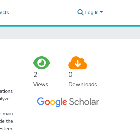
ects
Log In
2
0
Views
Downloads
ations
alyze
e main
ide the
system.