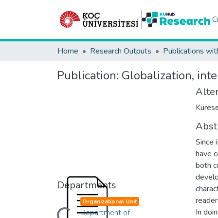
C
Home
Research Outputs
Publications wit
Publication:
Globalization, in
Alter
Kürese
Abst
Since 
have c
both c
develo
Departments
charact
reader
Organizational Unit
In doi
Department of