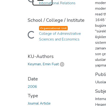
Loading...
modern
International Relations
modern 
read t
School / College / Institute
1648 W
bugüne
Organizational Unit
"sürek
College of Administrative
Loading...
ilişkil
Sciences and Economics
sistem
zamand
son çe
KU-Authors
uluslar
Keyman, Emin Fuat
yapmay
Publ
Date
Ulusla
2006
Subj
Type
Interna
Journal Article
Hege