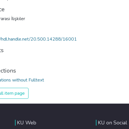
ce
arasi İlişkiler
//hdl.handle.net/20.500.14288/16001
ts
ections
ations without Fulltext
ll item page
KU Web
KU on Social