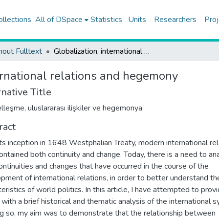
ollections
All of DSpace
Statistics
Units
Researchers
Proj
hout Fulltext
Globalization, international relations and hegemony
ternational relations and hegemony
native Title
lleşme, uluslararası ilişkiler ve hegemonya
ract
its inception in 1648 Westphalian Treaty, modern international rel
ontained both continuity and change. Today, there is a need to an
ontinuities and changes that have occurred in the course of the
pment of international relations, in order to better understand th
eristics of world politics. In this article, I have attempted to prov
 with a brief historical and thematic analysis of the international 
ng so, my aim was to demonstrate that the relationship between