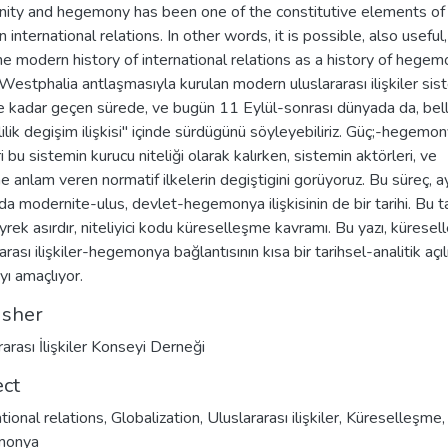
ity and hegemony has been one of the constitutive elements of
international relations. In other words, it is possible, also useful,
he modern history of international relations as a history of hegemo
estphalia antlaşmasıyla kurulan modern uluslararası ilişkiler sis
 kadar geçen sürede, ve bugün 11 Eylül-sonrası dünyada da, belli
lilik degişim ilişkisi" içinde sürdügünü söyleyebiliriz. Güç;-hegemo
eri bu sistemin kurucu niteliği olarak kalırken, sistemin aktörleri, ve
e anlam veren normatif ilkelerin degiştigini gorüyoruz. Bu süreç, a
a modernite-ulus, devlet-hegemonya ilişkisinin de bir tarihi. Bu ta
yrek asırdır, niteliyici kodu küreselleşme kavramı. Bu yazı, kürese
arası ilişkiler-hegemonya bağlantısının kısa bir tarihsel-analitik açıl
ı amaçlıyor.
isher
rarası İlişkiler Konseyi Derneği
ect
tional relations
,
Globalization
,
Uluslararası ilişkiler
,
Küreselleşme
,
monya