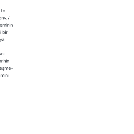
 to
ny. /
teminin
 bir
nya
ynı
rihin
lleşme-
ımını