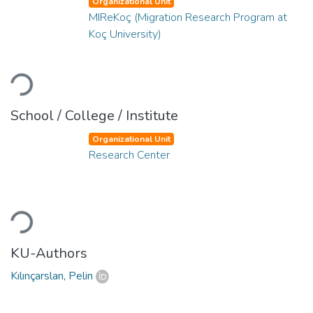
Organizational Unit
MIReKoç (Migration Research Program at
Koç University)
oading...
School / College / Institute
Organizational Unit
Research Center
oading...
KU-Authors
Kılınçarslan, Pelin