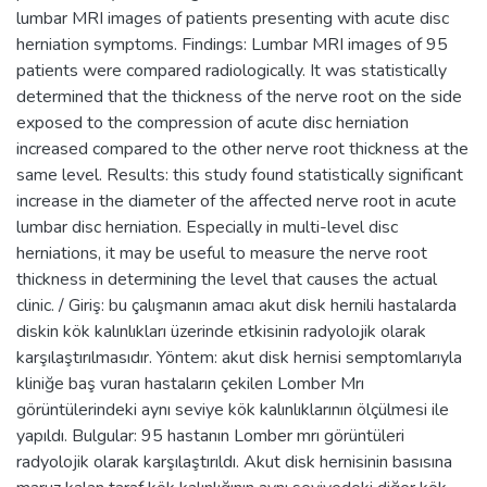
lumbar MRI images of patients presenting with acute disc
herniation symptoms. Findings: Lumbar MRI images of 95
patients were compared radiologically. It was statistically
determined that the thickness of the nerve root on the side
exposed to the compression of acute disc herniation
increased compared to the other nerve root thickness at the
same level. Results: this study found statistically significant
increase in the diameter of the affected nerve root in acute
lumbar disc herniation. Especially in multi-level disc
herniations, it may be useful to measure the nerve root
thickness in determining the level that causes the actual
clinic. / Giriş: bu çalışmanın amacı akut disk hernili hastalarda
diskin kök kalınlıkları üzerinde etkisinin radyolojik olarak
karşılaştırılmasıdır. Yöntem: akut disk hernisi semptomlarıyla
kliniğe baş vuran hastaların çekilen Lomber Mrı
görüntülerindeki aynı seviye kök kalınlıklarının ölçülmesi ile
yapıldı. Bulgular: 95 hastanın Lomber mrı görüntüleri
radyolojik olarak karşılaştırıldı. Akut disk hernisinin basısına