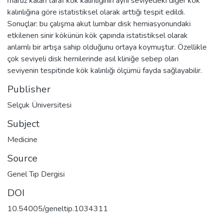
maruz kalan taraf kök kalınlığının aynı seviyedeki diğer kök
kalınlığına göre istatistiksel olarak arttığı tespit edildi.
Sonuçlar: bu çalışma akut lumbar disk herniasyonundaki
etkilenen sinir kökünün kök çapında istatistiksel olarak
anlamlı bir artışa sahip olduğunu ortaya koymuştur. Özellikle
çok seviyeli disk hernilerinde asıl kliniğe sebep olan
seviyenin tespitinde kök kalınlığı ölçümü fayda sağlayabilir.
Publisher
Selçuk Üniversitesi
Subject
Medicine
Source
Genel Tıp Dergisi
DOI
10.54005/geneltip.1034311