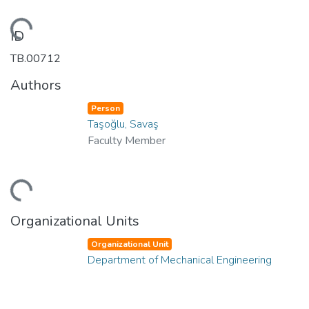
Loading...
ID
TB.00712
Authors
Person
Taşoğlu, Savaş
Faculty Member
Loading...
Organizational Units
Organizational Unit
Department of Mechanical Engineering