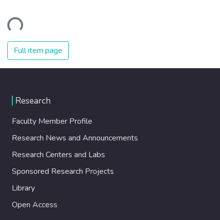
ding...
Full item page
Research
Faculty Member Profile
Research News and Announcements
Research Centers and Labs
Sponsored Research Projects
Library
Open Access