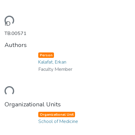
ding...
ID
TB.00571
Authors
Person
Kalafat, Erkan
Faculty Member
ding...
Organizational Units
Organizational Unit
School of Medicine