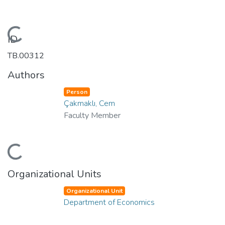
Loading...
ID
TB.00312
Authors
Person
Çakmaklı, Cem
Faculty Member
Loading...
Organizational Units
Organizational Unit
Department of Economics