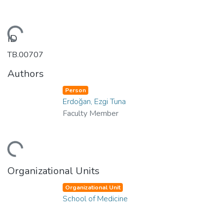
Loading...
ID
TB.00707
Authors
Person
Erdoğan, Ezgi Tuna
Faculty Member
Loading...
Organizational Units
Organizational Unit
School of Medicine