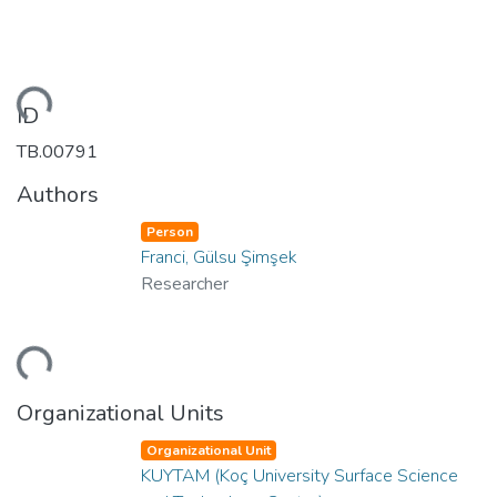
ading...
ID
TB.00791
Authors
Person
Franci, Gülsu Şimşek
Researcher
ading...
Organizational Units
Organizational Unit
KUYTAM (Koç University Surface Science