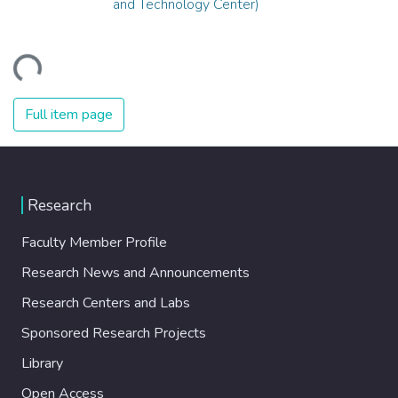
and Technology Center)
ading...
Full item page
Research
Faculty Member Profile
Research News and Announcements
Research Centers and Labs
Sponsored Research Projects
Library
Open Access