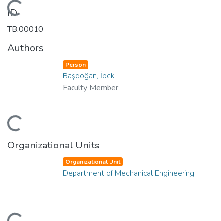
Loading...
ID
TB.00010
Authors
Person
Başdoğan, İpek
Faculty Member
Loading...
Organizational Units
Organizational Unit
Department of Mechanical Engineering