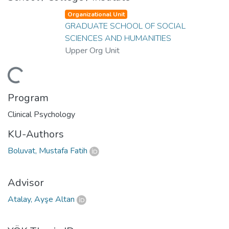
Organizational Unit
GRADUATE SCHOOL OF SOCIAL
SCIENCES AND HUMANITIES
Upper Org Unit
ding...
Program
Clinical Psychology
KU-Authors
Boluvat, Mustafa Fatih
Advisor
Atalay, Ayşe Altan