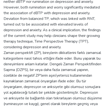
neither dBTP nor rumination on depression and anxiety.
However, both rumination and worry significantly mediated
the association of dBTP with depression and anxiety.
Deviation from balanced TP, which was linked with RNT,
turned out to be associated with elevated levels of
depression and anxiety. As a clinical implication, the findings
of the current study may help clinicians shape their growing
therapy technique, Time Perspective Therapy (TPT),
considering depression and anxiety.
Zaman perspektifi (ZP), bireylerin dikkatlerini farklı zamansal
kategorilere nasıl tahsis ettiğini ifade eder. Bunu yaparak bu
deneyimlere anlam katarlar. Dengeli Zaman Perspektifinden
Sapma (DZPS), bir veya daha fazla zamansal yapının,
özellikle de negatif ZP'lerin aşırı/yetersiz kullanımından
kaynaklanan zamansal önyargıları ifade eder. Bu tür
önyargıların, depresyon ve anksiyete gibi olumsuz sonuçlara
yol açabileceği tutarlı bir şekilde gösterilmiştir. Depresyon
ve anksiyete ile bağlantılı olan tekrarlayan olumsuz düşünme
(ruminasyon ve kaygı), genel olarak bireylerin geçmiş veya