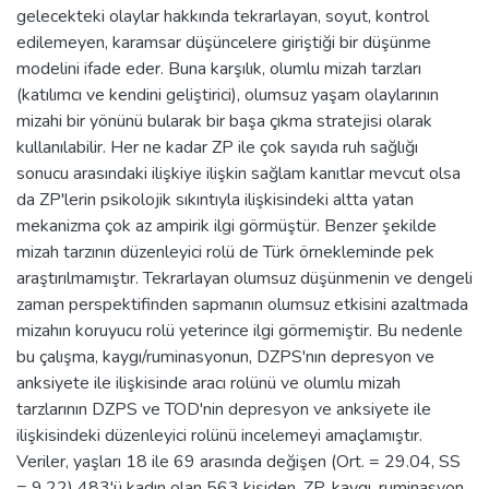
gelecekteki olaylar hakkında tekrarlayan, soyut, kontrol
edilemeyen, karamsar düşüncelere giriştiği bir düşünme
modelini ifade eder. Buna karşılık, olumlu mizah tarzları
(katılımcı ve kendini geliştirici), olumsuz yaşam olaylarının
mizahi bir yönünü bularak bir başa çıkma stratejisi olarak
kullanılabilir. Her ne kadar ZP ile çok sayıda ruh sağlığı
sonucu arasındaki ilişkiye ilişkin sağlam kanıtlar mevcut olsa
da ZP'lerin psikolojik sıkıntıyla ilişkisindeki altta yatan
mekanizma çok az ampirik ilgi görmüştür. Benzer şekilde
mizah tarzının düzenleyici rolü de Türk örnekleminde pek
araştırılmamıştır. Tekrarlayan olumsuz düşünmenin ve dengeli
zaman perspektifinden sapmanın olumsuz etkisini azaltmada
mizahın koruyucu rolü yeterince ilgi görmemiştir. Bu nedenle
bu çalışma, kaygı/ruminasyonun, DZPS'nın depresyon ve
anksiyete ile ilişkisinde aracı rolünü ve olumlu mizah
tarzlarının DZPS ve TOD'nin depresyon ve anksiyete ile
ilişkisindeki düzenleyici rolünü incelemeyi amaçlamıştır.
Veriler, yaşları 18 ile 69 arasında değişen (Ort. = 29.04, SS
= 9.22) 483'ü kadın olan 563 kişiden, ZP, kaygı, ruminasyon,