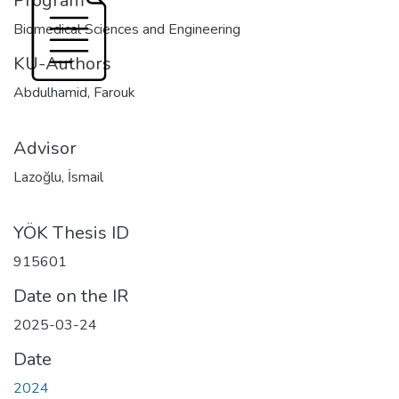
Program
Biomedical Sciences and Engineering
KU-Authors
Abdulhamid, Farouk
Advisor
Lazoğlu, İsmail
YÖK Thesis ID
915601
Date on the IR
2025-03-24
Date
2024