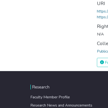
URI
https:
https:
Righ
N/A
Coll
Public
Fu
Research
Faculty Member Profile
Research News and Announcements