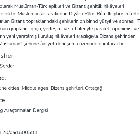
olarak Müslüman-Türk epikleri ve Bizans şehitlik hikâyeleri
necektir. Müslümanlar tarafından Diyâr-ı Rûm, Rûm İli gibi isimlerle
rılan Bizans topraklarındaki şehirlerin on birinci yüzyıl ve sonrası “
an grupların” göçü, yerleşimi ve fetihleriyle paralel toponimisi ve
rin yeni yaratılmış kuruluş hikâyeleri aracılığıyla Bizans şehrinden
Müslüman” şehrine âidiyet dönüşümü üzerinde durulacaktır.
isher
Serdar
ect
ine cities
,
Middle ages
,
Bizans şehirleri
,
Ortaçağ
ce
ğ Araştırmaları Dergisi
120/oad.800588