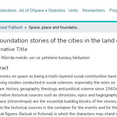
ollections
All of DSpace
Statistics
Units
Researchers
Proj
hout Fulltext
Space, place and foundation stories of the cities in the land of Rome
oundation stories of the cities in the lan
native Title
ı Rûm’da mekân, yer ve şehirlerin kuruluş hikâyeleri
ract
eories on space as being a multi-layered social construction hav
ncing studies conducted in social sciences, especially the ones on
ture, history, geography, theology and political science since 1960s
rrative historical sources such as chronicles, epics and hagiography
ace (chronotrope) are the essential building blocks of the stories.
in the historical sources is the container for the events and for th
cal figures (factual or fictional) in which the characters may stand st