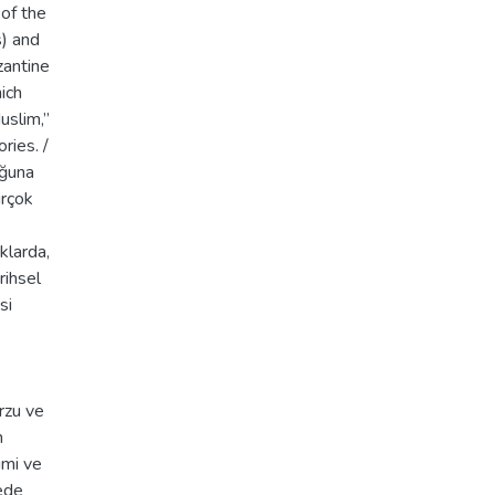
of the
s) and
zantine
ich
uslim,”
ries. /
uğuna
irçok
klarda,
rihsel
si
arzu ve
n
imi ve
lede