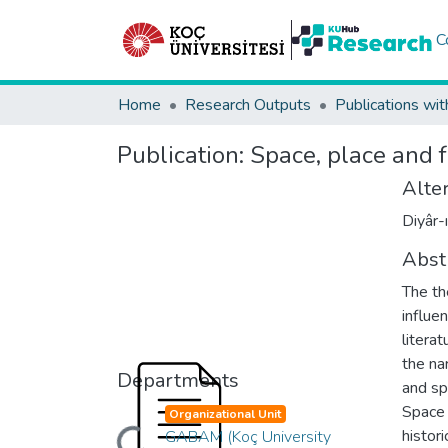
C
Home
Research Outputs
Publications wit
Publication:
Space, place and f
Alter
Diyâr-
Abst
The th
influe
litera
the na
Departments
and sp
Space 
Organizational Unit
histori
GABAM (Koç University