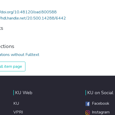
//doi.org/10.48120/oad.800588
//hdl.handle.net/20.500.14288/6442
ts
ections
ations without Fulltext
ll item page
KU Web
KU on Social
KU
Facebook
VPRI
Instagram