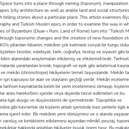
Space turns into a place through naming (toponym), manipulation 
apes (city architecture as well as arable land and social structure
h telling stories about a particular place. This article examines By
raphy and Turkish Muslim epics in order to examine the way in wh
ties of Byzantium (Diyar-ı Rum, Land of Rome) turn into “Turkish M
 through toponymic changes and the creation of new foundation sto
60’lı yıllardan itibaren, mekânın çok katmanlı sosyal bir kurgu old
liştirilen teoriler, edebiyat, tarih, coğrafya, teoloji ve siyaset gibi b
 bilim alanındaki araştırmaları etkilemiş ve etkilemektedir. Tarihsel
malarda yararlanılan kronik, hajiografi ve epik gibi anlatımsal kayna
ve mekân (chronotrope) hikâyelerin temel taşıyıcılarıdır. Mekân ta
ler için kapsayıcı bir alan ve olayların geçtiği yerdir. Mekân inceleme
a tarihsel kaynaklarda belirli bir yerin incelenmesi olmayıp, kişilerin
r arası hareketleri, içeride veya dışarıda tasvir edilmeleri ve bu
arla ilgili duygu ve düşüncelerini de içermektedir. Topophilia ve
bia gibi kavramlar da kişilerin anlatı içerisinde bazı yerlerle ilgili 
arına işaret eder. Bir mekânın yere dönüşmesi ve o alanda yaşaya
in varoluş ve kimliklerini etkilemesi açısından mîmârî, peyzaj, topon
i mekânlar hakkında anlatılan hikâyeler büyük önem taşır. Bu maka