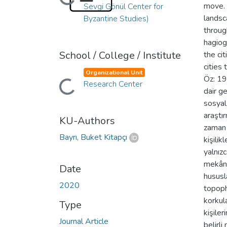
Loading...
move. 
Sevgi Gönül Center for
landsc
Byzantine Studies)
throug
hagiog
School / College / Institute
the ci
cities
Organizational Unit
Öz: 19
Loading...
Research Center
dair ge
sosyal
araştır
KU-Authors
zaman 
Bayrı, Buket Kitapçı
kişilik
yalnızc
mekânla
Date
hususl
2020
topopho
korkul
Type
kişiler
Journal Article
belirl