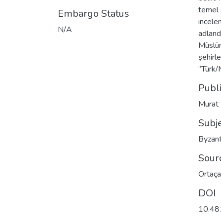
temel 
Embargo Status
incele
N/A
adlandı
Müslüm
şehirle
“Türk/
Publ
Murat 
Subj
Byzant
Sour
Ortaça
DOI
10.48