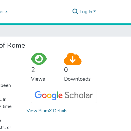
ects
Log In
d of Rome
2
0
Views
Downloads
e been
. In
, time
View PlumX Details
e
ill or