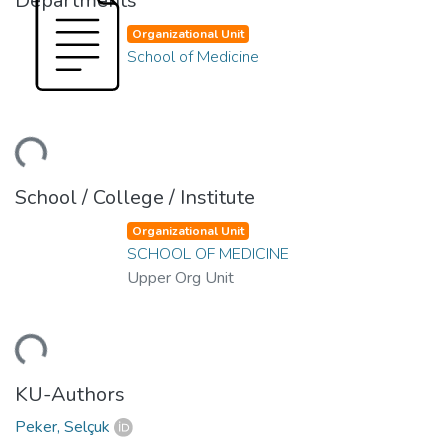
Departments
Organizational Unit
School of Medicine
ding...
School / College / Institute
Organizational Unit
SCHOOL OF MEDICINE
Upper Org Unit
ding...
KU-Authors
Peker, Selçuk