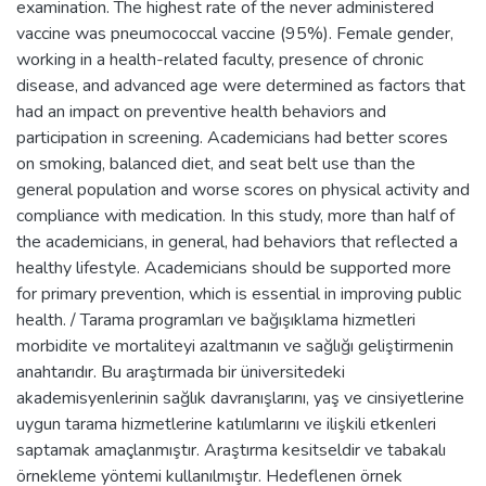
examination. The highest rate of the never administered
vaccine was pneumococcal vaccine (95%). Female gender,
working in a health-related faculty, presence of chronic
disease, and advanced age were determined as factors that
had an impact on preventive health behaviors and
participation in screening. Academicians had better scores
on smoking, balanced diet, and seat belt use than the
general population and worse scores on physical activity and
compliance with medication. In this study, more than half of
the academicians, in general, had behaviors that reflected a
healthy lifestyle. Academicians should be supported more
for primary prevention, which is essential in improving public
health. / Tarama programları ve bağışıklama hizmetleri
morbidite ve mortaliteyi azaltmanın ve sağlığı geliştirmenin
anahtarıdır. Bu araştırmada bir üniversitedeki
akademisyenlerinin sağlık davranışlarını, yaş ve cinsiyetlerine
uygun tarama hizmetlerine katılımlarını ve ilişkili etkenleri
saptamak amaçlanmıştır. Araştırma kesitseldir ve tabakalı
örnekleme yöntemi kullanılmıştır. Hedeflenen örnek