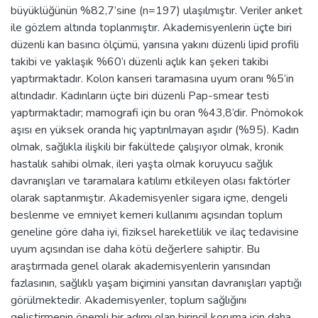
büyüklüğünün %82,7’sine (n=197) ulaşılmıştır. Veriler anket
ile gözlem altında toplanmıştır. Akademisyenlerin üçte biri
düzenli kan basıncı ölçümü, yarısına yakını düzenli lipid profili
takibi ve yaklaşık %60’ı düzenli açlık kan şekeri takibi
yaptırmaktadır. Kolon kanseri taramasına uyum oranı %5’in
altındadır. Kadınların üçte biri düzenli Pap-smear testi
yaptırmaktadır; mamografi için bu oran %43,8’dir. Pnömokok
aşısı en yüksek oranda hiç yaptırılmayan aşıdır (%95). Kadın
olmak, sağlıkla ilişkili bir fakültede çalışıyor olmak, kronik
hastalık sahibi olmak, ileri yaşta olmak koruyucu sağlık
davranışları ve taramalara katılımı etkileyen olası faktörler
olarak saptanmıştır. Akademisyenler sigara içme, dengeli
beslenme ve emniyet kemeri kullanımı açısından toplum
geneline göre daha iyi, fiziksel hareketlilik ve ilaç tedavisine
uyum açısından ise daha kötü değerlere sahiptir. Bu
araştırmada genel olarak akademisyenlerin yarısından
fazlasının, sağlıklı yaşam biçimini yansıtan davranışları yaptığı
görülmektedir. Akademisyenler, toplum sağlığını
geliştirmenin önemli bir adımı olan birincil koruma için daha