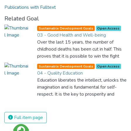
Publications with Fulltext
Related Goal
Sustainable Development Goals
Open Access
03 - Good Health and Well-being
Over the last 15 years, the number of
childhood deaths has been cut in half. This
proves that it is possible to win the fight
against almost every disease. Still, we are
Sustainable Development Goals
Open Access
spending an astonishing amount of money
04 - Quality Education
and resources on treating illnesses that are
Education liberates the intellect, unlocks the
surprisingly easy to prevent. The new goal
imagination and is fundamental for self-
for worldwide Good Health promotes
respect. It is the key to prosperity and
healthy lifestyles, preventive measures and
opens a world of opportunities, making it
modern, efficient healthcare for everyone.
possible for each of us to contribute to a
progressive, healthy society. Learning
Full item page
benefits every human being and should be
available to all.