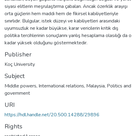
siyasi elitlerin meşrulaştırma çabaları. Ancak özerklik arayışı
orta güçlerin hem maddi hem de fikirsel kabiliyetleriyle
sınırlıdır. Bulgular, istek düzeyi ve kabiliyetleri arasındaki
uyumsuzluk ne kadar büyükse, karar vericilerin kritik dış
politika tercihlerinin sonuçlarını yanlış hesaplama olasılığı da o
kadar yüksek olduğunu göstermektedir.
Publisher
Koç University
Subject
Middle powers
,
International relations
,
Malaysia
,
Politics and
government
URI
https://hdl.handle.net/20.500.14288/29896
Rights