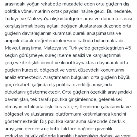
arasındaki yoğun rekabetle mücadele eden orta güçlerin dış
politika yönelimlerinin ortak paydası haline geldi. Bu nedenle,
Türkiye ve Malezya'ya ilişkin bölgeler arası ve dönemler arası
karşılaştırmalı bakış açıları, değişen uluslararası düzende orta
güçlerin davranışlarının kuramsal olarak anlaşılmasına ve
ampirik olarak değerlendirilmesine katkıda bulunmaktadır.
Mevcut araştırma, Malezya ve Türkiye'de gerçekleştirilen 45
seçkin görüşmeye, süreç izleme analizi ve karşılaştırmalı
çerçeve ile ilişkili birincil ve ikincil kaynaklara dayanarak orta
güçlerin küresel, bölgesel ve yerel düzeydeki konumlarını
analiz etmektedir. Araştırmanın bulguları, orta güçlerin büyük
güç rekabeti çağında dış politika özerkliği arayışında
olduklarını göstermektedir. Orta güçlerin özerklik arayışındaki
davranışları, tek taraflı politika girişimlerinde, geleneksel
olmayan ortaklarla ilişki kurarak çeşitlendirme çabalarında ve
bölgesel ve uluslararası platformlara katılımlarında kendini
göstermektedir. Dış politika karar alma sürecinde özerklik
arayışının derecesi üç kritik faktöre bağlıdır: güvenlik
zorlukları, büyük güçlerle karşılıklı bağımlılığın doğası ve yerel