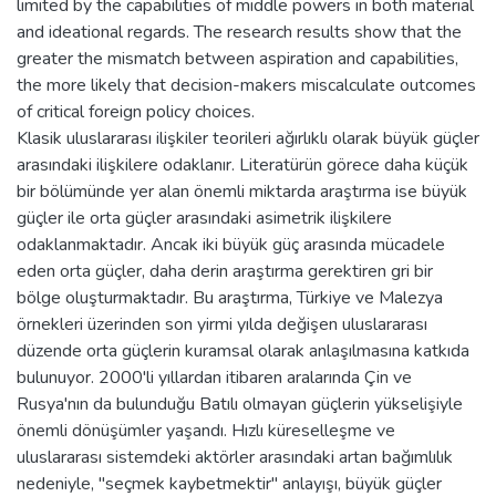
limited by the capabilities of middle powers in both material
and ideational regards. The research results show that the
greater the mismatch between aspiration and capabilities,
the more likely that decision-makers miscalculate outcomes
of critical foreign policy choices.
Klasik uluslararası ilişkiler teorileri ağırlıklı olarak büyük güçler
arasındaki ilişkilere odaklanır. Literatürün görece daha küçük
bir bölümünde yer alan önemli miktarda araştırma ise büyük
güçler ile orta güçler arasındaki asimetrik ilişkilere
odaklanmaktadır. Ancak iki büyük güç arasında mücadele
eden orta güçler, daha derin araştırma gerektiren gri bir
bölge oluşturmaktadır. Bu araştırma, Türkiye ve Malezya
örnekleri üzerinden son yirmi yılda değişen uluslararası
düzende orta güçlerin kuramsal olarak anlaşılmasına katkıda
bulunuyor. 2000'li yıllardan itibaren aralarında Çin ve
Rusya'nın da bulunduğu Batılı olmayan güçlerin yükselişiyle
önemli dönüşümler yaşandı. Hızlı küreselleşme ve
uluslararası sistemdeki aktörler arasındaki artan bağımlılık
nedeniyle, "seçmek kaybetmektir" anlayışı, büyük güçler