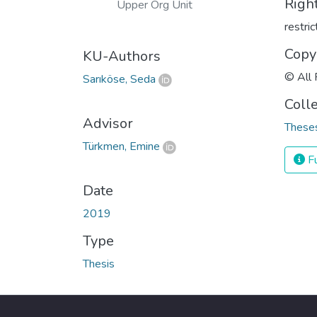
Righ
Upper Org Unit
restri
Copy
KU-Authors
© All 
Sarıköse, Seda
Coll
Advisor
Theses
Türkmen, Emine
Fu
Date
2019
Type
Thesis