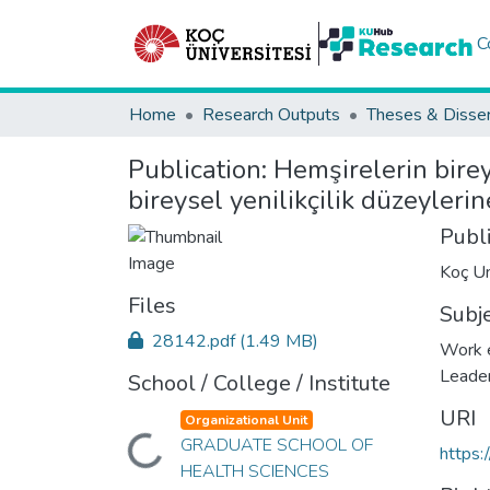
C
Home
Research Outputs
Theses & Disser
Publication:
Hemşirelerin birey
bireysel yenilikçilik düzeylerin
Publ
Koç Un
Files
Subj
28142.pdf
(1.49 MB)
Work 
Leade
School / College / Institute
URI
Organizational Unit
GRADUATE SCHOOL OF
Loading...
https:
HEALTH SCIENCES