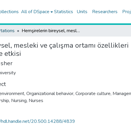
ollections
All of DSpace
Statistics
Units
Researchers
Proj
tations
Hemşirelerin bireysel, mesleki ve çalışma ortamı özellikleri ile dönüşümcü liderliğin bireysel yenilikçilik düzeylerine etkisi
sel, mesleki ve çalışma ortamı özellikleri
e etkisi
isher
iversity
ect
environment
,
Organizational behavior
,
Corporate culture
,
Manage
rship
,
Nursing
,
Nurses
//hdl.handle.net/20.500.14288/4839