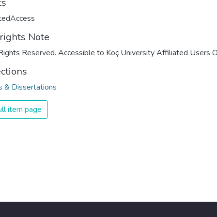
ts
ctedAccess
rights Note
Rights Reserved. Accessible to Koç University Affiliated Users O
ections
 & Dissertations
ll item page