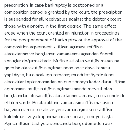
prescription. In case bankruptcy is postponed or a
composition period is granted by the court, the prescription
is suspended for all receivables against the debtor except
those with a priority in the first degree. The same effect
arose when the court granted an injunction in proceedings
for the postponement of bankruptcy or the approval of the
composition agreement. / İflâsın açılması, müflisin
alacaklarının ve borçlarının zamanaşımı açısından önemli
sonuçlar doğurmaktadır. Müflise ait olan ve iflâs masasına
giren bir alacak iflâsın açılmasından önce dava konusu
yapıldıysa, bu alacak için zamanaşımı adi tasfiyede ikinci
alacaklılar toplanmasından on gün sonraya kadar durur. İflâsın
açılmasının, müflisin iflâsın açılması anında mevcut olan
borçlarından oluşan iflâs alacaklarının zamanaşımı üzerinde de
etkileri vardır. Bu alacakların zamanaşımı iflâs masasına
başvuru üzerine kesilir ve yeni zamanaşımı süresi iflâsın
kaldırılması veya kapanmasından sonra işlemeye başlar.
Ayrıca, iflâsın tasfiyesi sonucunda borç ödemeden aciz