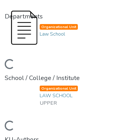
Departments
Organizational Unit
Law School
ading...
School / College / Institute
Organizational Unit
LAW SCHOOL
UPPER
ading...
KU-Authors