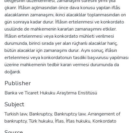
belgesinin düzenlenmesi, zamanaşımı süresini yirmi yıla
çıkarır. İflâsın açılmasından önce dava konusu yapılan iflâs
alacaklarının zamanaşımı, ikinci alacaklılar toplanmasından on
gün sonraya kadar durur. İflâsın ertelenmesi ve konkordato
usulünde de mahkemenin kararları zamanaşımını etkiler.
İflâsın ertelenmesi veya konkordato mühleti verilmesi
durumunda, birinci sırada yer alan rüçhanlı alacaklar hariç,
bütün alacaklar için zamanaşımı durur. Aynı sonuç, iflâsın
ertelenmesi veya konkordatonun tasdiki başvurusu yapılması
üzerine mahkemenin tedbir kararı vermesi durumunda da
doğardı.
Publisher
Banka ve Ticaret Hukuku Araştırma Enstitüsü
Subject
Turkish law
,
Bankruptcy
,
Bankruptcy law
,
Arrangement of
bankruptcy
,
Türk hukuku
,
İflas
,
İflas hukuku
,
Konkordato
Source