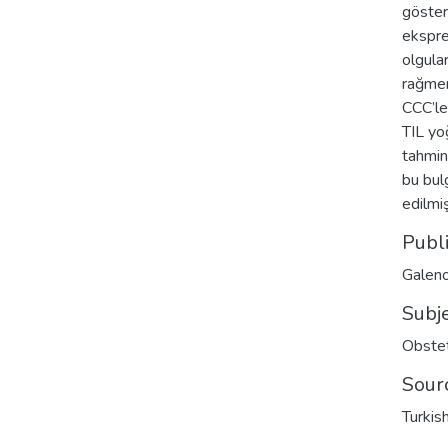
göster
ekspre
olgula
rağmen
CCC’le
TIL yo
tahmin
bu bul
edilmi
Publ
Galeno
Subj
Obstet
Sour
Turkis