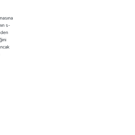
lmasına
ın s-
eden
ini
Ancak
i