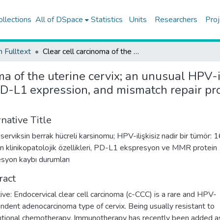
ollections
All of DSpace
Statistics
Units
Researchers
Proj
h Fulltext
Clear cell carcinoma of the uterine cervix; an unusual HPV-independent tumor: Clinicopathological features, PD-L1 expression, and mismatch repair protein deficiency status of 16 cases
oma of the uterine cervix; an unusual HPV
PD-L1 expression, and mismatch repair pro
native Title
 serviksin berrak hücreli karsinomu; HPV-ilişkisiz nadir bir tümör: 
n klinikopatolojik özellikleri, PD-L1 ekspresyon ve MMR protein
syon kaybı durumları
ract
ive: Endocervical clear cell carcinoma (c-CCC) is a rare and HPV-
ndent adenocarcinoma type of cervix. Being usually resistant to
tional chemotherapy. Immunotherapy has recently been added a