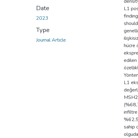
densit
Date
L1 pos
findin
2023
should
Type
genell
ilişki
Journal Article
hücre 
ekspre
edilen 
özelli
Yöntem
L1 eks
değerl
MSH2, 
(%68,7
infilt
%62,5’
sahip 
olguda