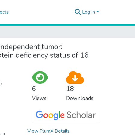
ects
Log In
-independent tumor:
tein deficiency status of 16
16
6
18
Views
Downloads
View PlumX Details
s a