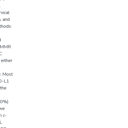
l
vical
n, and
thods:
d
ur MMR
C
either
y. Most
PD-L1
 the
(80%)
 we
n c-
L