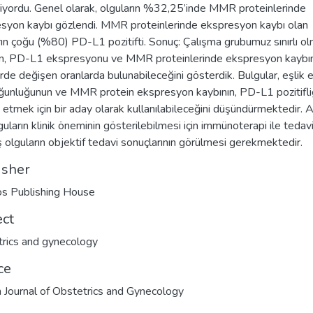
iyordu. Genel olarak, olguların %32,25’inde MMR proteinlerinde
syon kaybı gözlendi. MMR proteinlerinde ekspresyon kaybı olan
rın çoğu (%80) PD-L1 pozitifti. Sonuç: Çalışma grubumuz sınırlı o
, PD-L1 ekspresyonu ve MMR proteinlerinde ekspresyon kaybın
rde değişen oranlarda bulunabileceğini gösterdik. Bulgular, eşlik 
ğunluğunun ve MMR protein ekspresyon kaybının, PD-L1 pozitifliğ
 etmek için bir aday olarak kullanılabileceğini düşündürmektedir. 
guların klinik öneminin gösterilebilmesi için immünoterapi ile tedav
ş olguların objektif tedavi sonuçlarının görülmesi gerekmektedir.
isher
s Publishing House
ect
rics and gynecology
ce
h Journal of Obstetrics and Gynecology