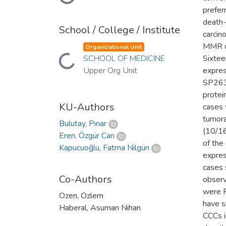
prefer
death-
School / College / Institute
carcin
Loading...
MMR de
Organizational Unit
SCHOOL OF MEDICINE
Sixtee
Upper Org Unit
expres
SP263)
prote
KU-Authors
cases 
tumora
Bulutay, Pınar
(10/16
Eren, Özgür Can
of the
Kapucuoğlu, Fatma Nilgün
expres
cases 
Co-Authors
observ
were P
Ozen, Ozlem
have s
Haberal, Asuman Nihan
CCCs i