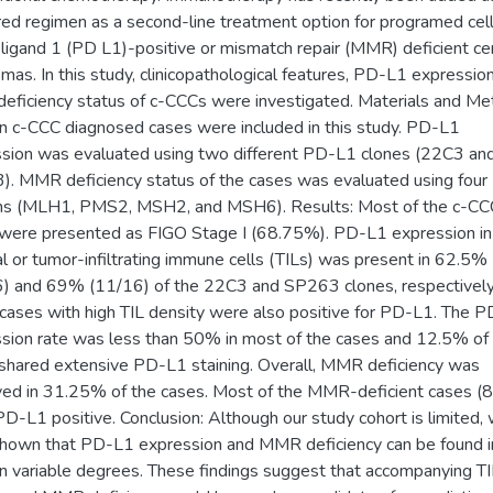
red regimen as a second-line treatment option for programed cel
ligand 1 (PD L1)-positive or mismatch repair (MMR) deficient cer
omas. In this study, clinicopathological features, PD-L1 expressio
ficiency status of c-CCCs were investigated. Materials and Me
n c-CCC diagnosed cases were included in this study. PD-L1
sion was evaluated using two different PD-L1 clones (22C3 an
. MMR deficiency status of the cases was evaluated using fo
ins (MLH1, PMS2, MSH2, and MSH6). Results: Most of the c-CC
were presented as FIGO Stage I (68.75%). PD-L1 expression in 
l or tumor-infiltrating immune cells (TILs) was present in 62.5%
) and 69% (11/16) of the 22C3 and SP263 clones, respectivel
 cases with high TIL density were also positive for PD-L1. The 
sion rate was less than 50% in most of the cases and 12.5% of
shared extensive PD-L1 staining. Overall, MMR deficiency was
ed in 31.25% of the cases. Most of the MMR-deficient cases 
D-L1 positive. Conclusion: Although our study cohort is limited,
hown that PD-L1 expression and MMR deficiency can be found i
n variable degrees. These findings suggest that accompanying TI