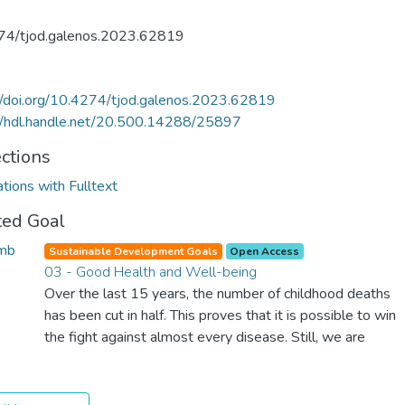
74/tjod.galenos.2023.62819
//doi.org/10.4274/tjod.galenos.2023.62819
//hdl.handle.net/20.500.14288/25897
ections
ations with Fulltext
ted Goal
Sustainable Development Goals
Open Access
03 - Good Health and Well-being
Over the last 15 years, the number of childhood deaths
has been cut in half. This proves that it is possible to win
the fight against almost every disease. Still, we are
spending an astonishing amount of money and resources
on treating illnesses that are surprisingly easy to prevent.
The new goal for worldwide Good Health promotes