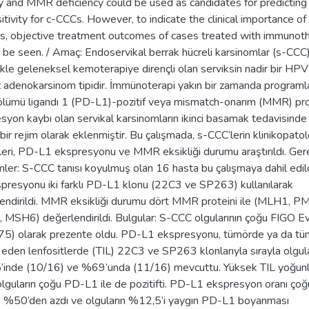
y and MMR deficiency could be used as candidates for predictin
itivity for c-CCCs. However, to indicate the clinical importance of
gs, objective treatment outcomes of cases treated with immunot
 be seen. / Amaç: Endoservikal berrak hücreli karsinomlar (s-CCC)
ikle geleneksel kemoterapiye dirençli olan serviksin nadir bir HPV
siz adenokarsinom tipidir. İmmünoterapi yakın bir zamanda program
ölümü ligandı 1 (PD-L1)-pozitif veya mismatch-onarım (MMR) pro
syon kaybı olan servikal karsinomların ikinci basamak tedavisinde 
bir rejim olarak eklenmiştir. Bu çalışmada, s-CCC’lerin klinikopatol
kleri, PD-L1 ekspresyonu ve MMR eksikliği durumu araştırıldı. Ger
ler: S-CCC tanısı koyulmuş olan 16 hasta bu çalışmaya dahil edil
presyonu iki farklı PD-L1 klonu (22C3 ve SP263) kullanılarak
endirildi. MMR eksikliği durumu dört MMR proteini ile (MLH1, P
MSH6) değerlendirildi. Bulgular: S-CCC olgularının çoğu FIGO Ev
5) olarak prezente oldu. PD-L1 ekspresyonu, tümörde ya da tü
re eden lenfositlerde (TIL) 22C3 ve SP263 klonlarıyla sırayla olgul
inde (10/16) ve %69’unda (11/16) mevcuttu. Yüksek TIL yoğun
olguların çoğu PD-L1 ile de pozitifti. PD-L1 ekspresyon oranı çoğ
 %50’den azdı ve olguların %12,5’i yaygın PD-L1 boyanması