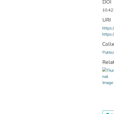
DOI
10.42
URI
https:
https:
Coll
Public
Rela