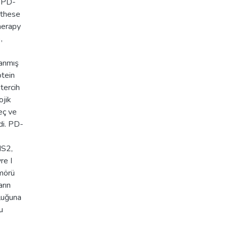
g PD-
 these
herapy
,
lanmış
tein
tercih
ojik
eç ve
di. PD-
MS2,
re I
mörü
arın
luğuna
u