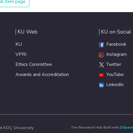
ll item page
healthy lifestyles, preventive measures and modern,
efficient healthcare for everyone.
KU Web
KU on Social
KU
Facebook
VPRI
Instagram
Ethics Committee
Twitter
Awards and Accreditation
YouTube
LinkedIn
4 KOÇ University
The Research Hub Built with
DSpac