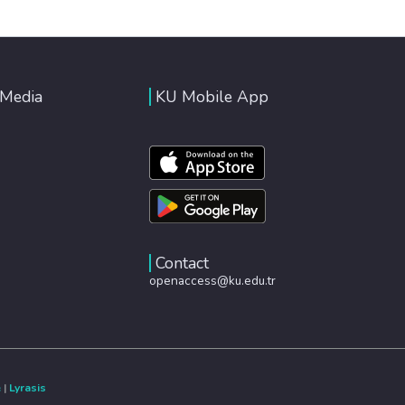
 Media
KU Mobile App
Contact
openaccess@ku.edu.tr
e
|
Lyrasis