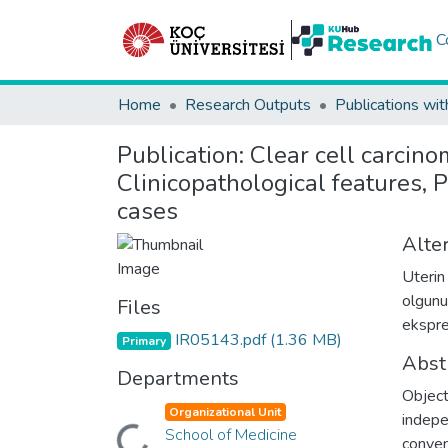
C
Home
Research Outputs
Publications wit
Publication:
Clear cell carcin
Clinicopathological features, 
cases
Alter
Uterin
olgunu
Files
ekspre
IR05143.pdf
(1.36 MB)
Primary
Abst
Departments
Object
Loading...
Organizational Unit
indepe
School of Medicine
conven