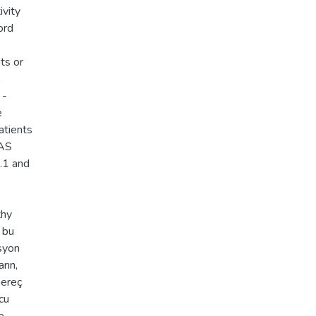
ivity
ord
ts or
 -
e
atients
VAS
.1 and
thy
 bu
asyon
rın,
Gereç
cu