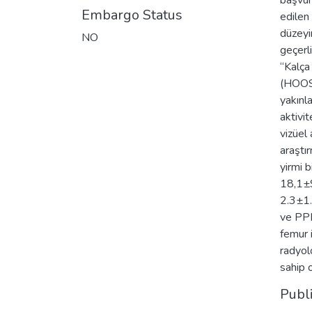
başvur
Embargo Status
edilen 
düzeyin
NO
geçerl
“Kalça
(HOOS-
yakınla
aktivi
vizüel 
araştı
yirmi 
18,1±9
2.3±1.
ve PPM
femur 
radyol
sahip 
Publ