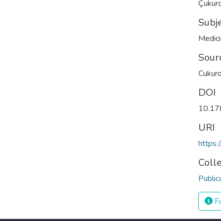
Çukuro
Subj
Medic
Sour
Cukuro
DOI
10.17
URI
https:
Coll
Public
Fu