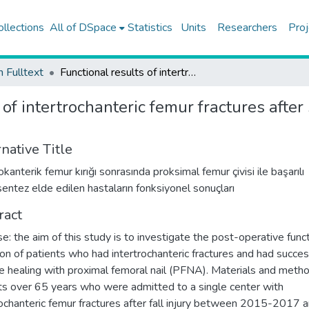
ollections
All of DSpace
Statistics
Units
Researchers
Proj
h Fulltext
Functional results of intertrochanteric femur fractures after successful osteosynthesis with proximal femoral nails
 of intertrochanteric femur fractures afte
native Title
okanterik femur kırığı sonrasında proksimal femur çivisi ile başarılı
entez elde edilen hastaların fonksiyonel sonuçları
ract
e: the aim of this study is to investigate the post-operative func
ion of patients who had intertrochanteric fractures and had succes
re healing with proximal femoral nail (PFNA). Materials and meth
ts over 65 years who were admitted to a single center with
rochanteric femur fractures after fall injury between 2015-2017 