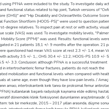
d using PFNA were included to the study. To investigate daily act
 and functional status related to hip joint, Turkish versions of "Oxf
ore (OHS)" and "Hip Disability and Osteoarthritis Outcome Score
al Function Shortform (HOOS-PS)" were used to question patien
irst-degree relatives. To inspect pain at rest or with activity, visual
ue scale (VAS) was used. To investigate mobility levels, "Palmer
 Mobility Score (PPM)" was used. Results: functional levels wer
igated in 21 patients 18,1 +/- 9 months after the operation. 21 p
re questioned had mean VAS score at rest 2.3 +/- 1.4, mean 
with activity 3.5 +/- 1,.; OHS 30.4 +/- 12.2; HOOS-PS 10.9 +/- 5
5 +/- 3.3. Conclusion: although PFNA is a successful treatment
 in intertrochanteric femur fractures, patients do not reach the
pated mobilization and functional levels when compared with heal
duals at same age, even though they have low pain levels. / Amaç:
nın amacı, intertrokanterik kırık tanısı ile proksimal femur antirot
(PFNA) kullanılarak başarılı radyolojik kaynama elde edilmiş hastala
eratif dönemdeki klinik fonksiyonel durumlarının araştırılmasıdır. 
tem: tek bir merkezde, 2015 – 2017 yılları arasında, düşme sonu