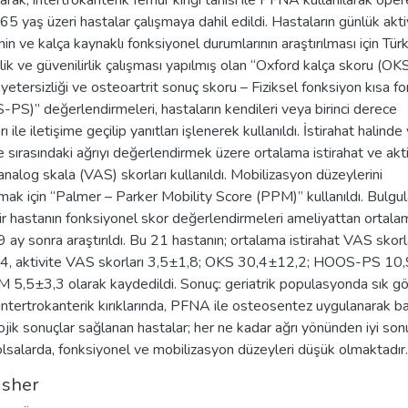
arak, intertrokanterik femur kırığı tanısı ile PFNA kullanılarak oper
65 yaş üzeri hastalar çalışmaya dahil edildi. Hastaların günlük akti
in ve kalça kaynaklı fonksiyonel durumlarının araştırılması için Tür
ilik ve güvenilirlik çalışması yapılmış olan “Oxford kalça skoru (OK
 yetersizliği ve osteoartrit sonuç skoru – Fiziksel fonksiyon kısa f
PS)” değerlendirmeleri, hastaların kendileri veya birinci derece
rı ile iletişime geçilip yanıtları işlenerek kullanıldı. İstirahat halinde
te sırasındaki ağrıyı değerlendirmek üzere ortalama istirahat ve akt
analog skala (VAS) skorları kullanıldı. Mobilizasyon düzeylerini
rmak için “Palmer – Parker Mobility Score (PPM)” kullanıldı. Bulgul
bir hastanın fonksiyonel skor değerlendirmeleri ameliyattan ortala
 ay sonra araştırıldı. Bu 21 hastanın; ortalama istirahat VAS skorl
4, aktivite VAS skorları 3,5±1,8; OKS 30,4±12,2; HOOS-PS 10
 5,5±3,3 olarak kaydedildi. Sonuç: geriatrik populasyonda sık gö
intertrokanterik kırıklarında, PFNA ile osteosentez uygulanarak baş
ojik sonuçlar sağlanan hastalar; her ne kadar ağrı yönünden iyi son
olsalarda, fonksiyonel ve mobilizasyon düzeyleri düşük olmaktadır.
isher