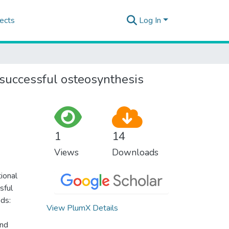
ects
Log In
r successful osteosynthesis
1
14
Views
Downloads
tional
sful
ods:
View PlumX Details
and