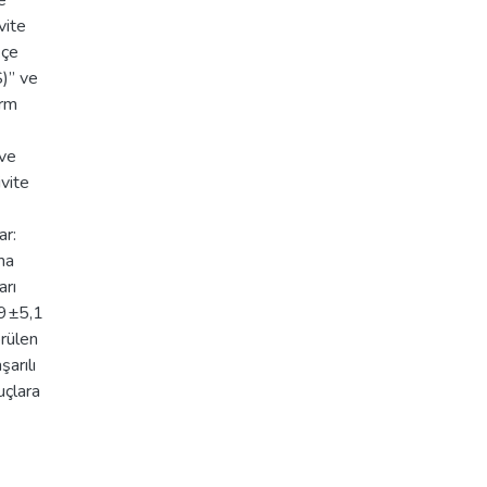
e
vite
kçe
S)” ve
orm
 ve
ivite
ar:
ma
arı
,9±5,1
rülen
arılı
uçlara