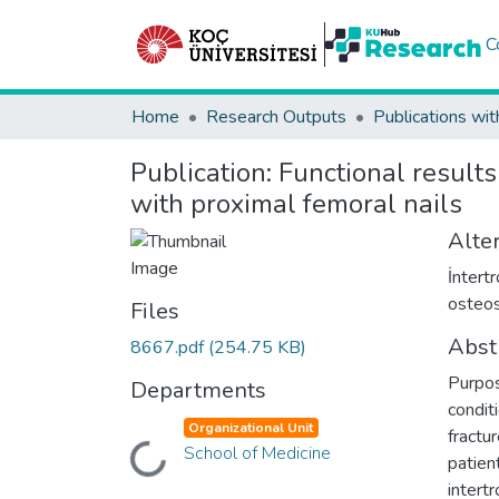
C
Home
Research Outputs
Publications wit
Publication:
Functional results
with proximal femoral nails
Alter
İntertr
osteos
Files
Abst
8667.pdf
(254.75 KB)
Purpos
Departments
condit
Organizational Unit
fractu
School of Medicine
Loading...
patien
intert