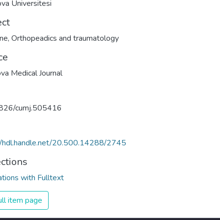
va Üniversitesi
ect
ine
,
Orthopeadics and traumatology
ce
va Medical Journal
826/cumj.505416
//hdl.handle.net/20.500.14288/2745
ections
ations with Fulltext
ll item page