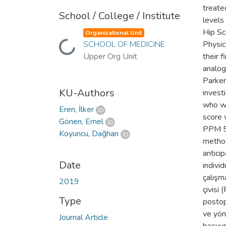
treate
School / College / Institute
levels
Hip Sc
Organizational Unit
SCHOOL OF MEDICINE
Physic
Loading...
Upper Org Unit
their f
analog
Parker
KU-Authors
invest
who we
Eren, İlker
score 
Gönen, Emel
PPM 5.
Koyuncu, Dağhan
method
antici
Date
indivi
çalışma
2019
çivisi 
Type
postop
ve yön
Journal Article