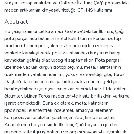
Kurşun izotop analizleri ve Göltepe İlk Tunç Çağ’ı potasındaki
maden artıklarının kimyasal niteliği: ICP-MS kullanımı
Abstract
Bu çalışmanın öncelikli amacı, Göltepe’deki bir İlk Tunç Çağ
pota parçasında bulunan metal kalıntılarının kurşun izotop
oranlarını bilinen pek çok metal madeninden edinilmiş
verilerle karşılaştırarak pota kalıntısındaki kurşunun hangi
kaynaktan gelmiş olabileceğini saptamaktır. Pota parçası
üzerinde yapılan kurşun izotop ölçümü, metal kalıntılarının
uzak maden yataklarından mı, yoksa, varsayıldığı gibi, Toros
Dağları’nda bulunan daha yakın kaynaklardan mı geldiğini
belirleyebilmek için eşsiz bir imkan sunmaktadır. Elde edilen
ölçümler, bilinen Toros madenleriyle kısıtlı bir ilişkinin varlığına
işaret etmektedir. Buna ek olarak, metal kalıntıların
ppb’sindeki elementleri incelemek amacıyla, element
kompozisyon analizleri yapılmıştır. Araştırma sonuçları,
Anadolu’nun bu yöresinde İlk Tunç Çağ boyunca görülen,
madencilik ile ilgili iş bölümü ve organizasyonuyla uyumluluk