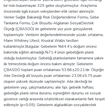
bir riski bulunmayan 329 gebe oluşturmuştur. Araştırma
öncesinde ilgili kurum vekişilerden etik izinler alınmıştır.
Veriler Sağlık Bakanlığı Risk Değerlendirme Formu, Gebe
Tanılama Formu, Çok Boyutlu Algılanan SosyalDestek
Ölçeği (ÇBASDÖ) ile gebelerle yüz yüze görüşülerek
toplanmıştır. Verilerin değerlendirilmesinde yüzde, ortalama,
Mann Whitney Utest, Kruskal Wallis testleri
kullanılmıştır.Bulgular: Gebelerin %64.4’ü doğum öncesi
bakımda eğitim almadığı,%71.4’ünün gebeliğinin planlı
olduğu bulunmuştur. Gebeliği planlıolanların tamamına yakını
ilk trimestırda doğum öncesi bakım almıştır. Gebelerin
ÇBASDÖ toplam puan ortalaması 53.86±20.21’dır. Ölçeğin
Aile Desteği alt boyutu puan ortalaması 23.06±5.75 puan
olupen yüksek düzeyde saptanmıştır. Aile desteği ile
gebelerin yaşı, çalışmadurumu, aile tipi, gebelik haftası,
gebeliğin planlı olma durumu, eşineğitim durumu ve sosyal
güvence varlığı arasında istatistiksel olarakanlamlı fark tespit
edilmiştir (p<0.05). Gebelerin algıladıkları sosyaldestek