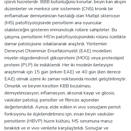
işlevli hücrelerdir. BBB bütünlüğünü korurlar, beyin kan akışını
düzenlerler ve merkezi sinir sisteminin (CNS) kronik bir
enflamatuar demiyelinizan hastalığı olan Multipl sklerozun
(MS) patofizyolojisinde perisitlerin ana oyuncular
olabileceğini gösteren immünolojik rollere sahiptirler. Bu
çalışma, perisitlerin MS'in patofizyolojisindeki rolünü özellikle
damar patolojisine odaklanarak araştırdı. Yöntemler.
Deneysel Otoimmün Ensefalomyelit (EAE) modelleri,
miyelin oligodendrosit glikoproteini (MOG) veya proteolipid
proteini (PLP) ile indüklendi. Her iki modelin ilerleyişini
araştırmak için 15 gün (erken EAE) ve 40 gün (ileri derece
EAE) olmak üzere iki zaman noktasında model geliştirilmiştir.
Omurilik ve beynin kesitleri KBB bozulması,
demiyelinizasyon, inflamasyon, aksonal kayıp ve gliosis,
vasküler patoloji, perisitler ve fibrozis açısından
değerlendirildi. Ayrıca, elde edilen in vivo sonuçların perisit
fonksiyonu ile ilişkilendirilmesi için, insan beyin vasküler
perisitlerin (HBVP) hücre kültürü, MS serumuna maruz
bırakıldı ve in vivo verilerle karşılaştırıldı. Sonuçlar ve