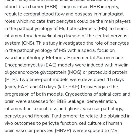
blood-brain barrier (BBB). They maintain BBB integrity,
regulate cerebral blood flow and possess immunological
roles which indicate that pericytes could be the main players
in the pathophysiology of Multiple sclerosis (MS), a chronic
inflammatory demyelinating disease of the central nervous
system (CNS). This study investigated the role of pericytes
in the pathophysiology of MS with a special focus on
vascular pathology. Methods. Experimental Autoimmune
Encephalomyelitis (EAE) models were induced with myelin
oligodendrocyte glycoprotein (MOG) or proteolipid protein
(PLP). Two time-point models were developed, 15 days
(early EAE) and 40 days (late EAE) to investigate the
progression of both models. Cryosections of spinal cord and
brain were assessed for BBB leakage, demyelination,
inflammation, axonal loss and gliosis, vascular pathology,
pericytes and fibrosis. Furthermore, to relate the obtained in
vivo outcomes to pericyte function, cell culture of human
brain vascular pericytes (HBVP) were exposed to MS