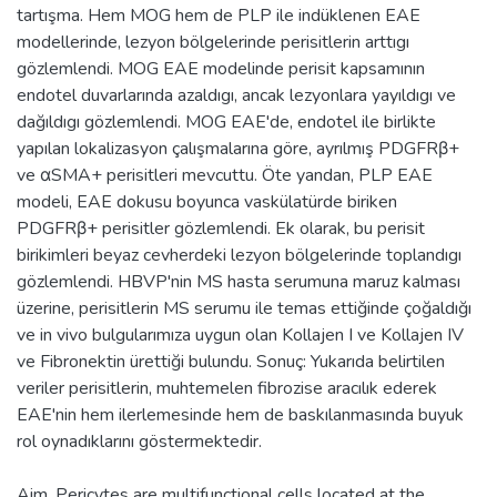
tartışma. Hem MOG hem de PLP ile indüklenen EAE
modellerinde, lezyon bölgelerinde perisitlerin arttıgı
gözlemlendi. MOG EAE modelinde perisit kapsamının
endotel duvarlarında azaldıgı, ancak lezyonlara yayıldıgı ve
dağıldıgı gözlemlendi. MOG EAE'de, endotel ile birlikte
yapılan lokalizasyon çalışmalarına göre, ayrılmış PDGFRβ+
ve αSMA+ perisitleri mevcuttu. Öte yandan, PLP EAE
modeli, EAE dokusu boyunca vaskülatürde biriken
PDGFRβ+ perisitler gözlemlendi. Ek olarak, bu perisit
birikimleri beyaz cevherdeki lezyon bölgelerinde toplandıgı
gözlemlendi. HBVP'nin MS hasta serumuna maruz kalması
üzerine, perisitlerin MS serumu ile temas ettiğinde çoğaldığı
ve in vivo bulgularımıza uygun olan Kollajen I ve Kollajen IV
ve Fibronektin ürettiği bulundu. Sonuç: Yukarıda belirtilen
veriler perisitlerin, muhtemelen fibrozise aracılık ederek
EAE'nin hem ilerlemesinde hem de baskılanmasında buyuk
rol oynadıklarını göstermektedir.
Aim. Pericytes are multifunctional cells located at the