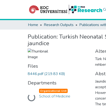
C
Home
Research Outputs
Publications wit
Publication:
Turkish Neonatal S
jaundice
Alter
Türk N
rehber
Files
Abst
8446.pdf
(219.83 KB)
Jaundi
Departments
accept
Organizational Unit
Howeve
School of Medicine
Loading...
concen
The ti