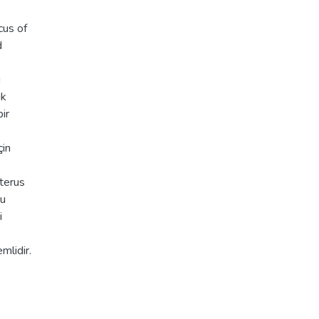
cus of
d
e
g
ık
ir
çin
kterus
Bu
i
mlidir.