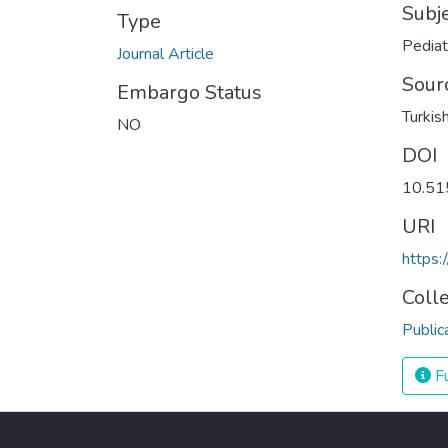
Subj
Type
Pediat
Journal Article
Sour
Embargo Status
Turkish
NO
DOI
10.51
URI
https:
Coll
Public
Fu