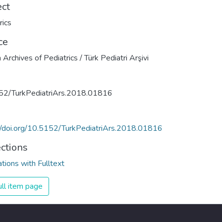
ect
rics
ce
 Archives of Pediatrics / Türk Pediatri Arşivi
52/TurkPediatriArs.2018.01816
//doi.org/10.5152/TurkPediatriArs.2018.01816
ections
ations with Fulltext
ll item page