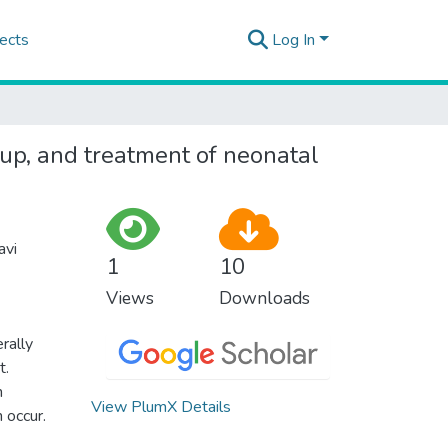
ects
Log In
-up, and treatment of neonatal
avi
1
10
Views
Downloads
rally
t.
n
View PlumX Details
 occur.