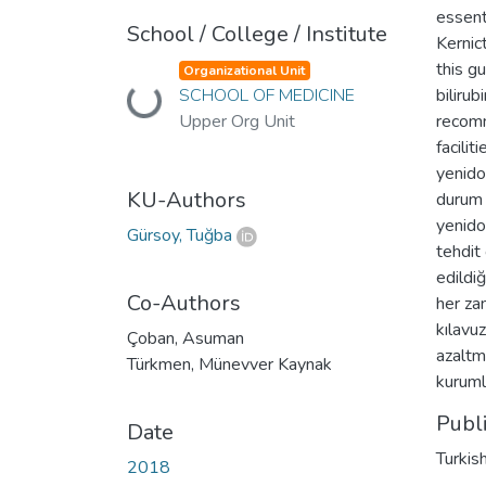
essent
School / College / Institute
Kernic
this g
Organizational Unit
SCHOOL OF MEDICINE
biliru
Loading...
Upper Org Unit
recomm
facilit
yenido
KU-Authors
durum 
yenido
Gürsoy, Tuğba
tehdit
edildiğ
Co-Authors
her za
kılavuz
Çoban, Asuman
azaltm
Türkmen, Münevver Kaynak
kuruml
Publ
Date
Turkis
2018