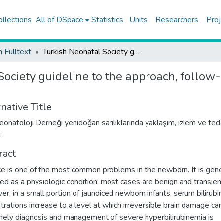
ollections
All of DSpace
Statistics
Units
Researchers
Proj
h Fulltext
Turkish Neonatal Society guideline to the approach, follow-up, and treatment of neonatal jaundice
ociety guideline to the approach, follow
native Title
eonatoloji Derneği yenidoğan sarılıklarında yaklaşım, izlem ve ted
i
ract
ce is one of the most common problems in the newborn. It is gene
ed as a physiologic condition; most cases are benign and transien
r, in a small portion of jaundiced newborn infants, serum bilirubi
trations increase to a level at which irreversible brain damage can
mely diagnosis and management of severe hyperbilirubinemia is