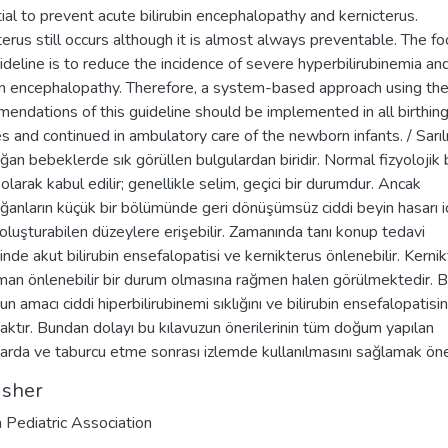
ial to prevent acute bilirubin encephalopathy and kernicterus.
terus still occurs although it is almost always preventable. The fo
uideline is to reduce the incidence of severe hyperbilirubinemia an
bin encephalopathy. Therefore, a system-based approach using th
endations of this guideline should be implemented in all birthin
ies and continued in ambulatory care of the newborn infants. / Sarıl
ğan bebeklerde sık görüllen bulgulardan biridir. Normal fizyolojik b
olarak kabul edilir; genellikle selim, geçici bir durumdur. Ancak
ğanların küçük bir bölümünde geri dönüşümsüz ciddi beyin hasarı i
 oluşturabilen düzeylere erişebilir. Zamanında tanı konup tedavi
inde akut bilirubin ensefalopatisi ve kernikterus önlenebilir. Kerni
man önlenebilir bir durum olmasına rağmen halen görülmektedir. 
un amacı ciddi hiperbilirubinemi sıklığını ve bilirubin ensefalopatisin
aktır. Bundan dolayı bu kılavuzun önerilerinin tüm doğum yapılan
arda ve taburcu etme sonrası izlemde kullanılmasını sağlamak öne
isher
h Pediatric Association