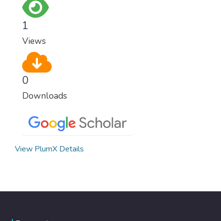
1
Views
0
Downloads
View PlumX Details