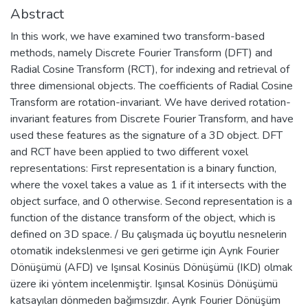
Abstract
In this work, we have examined two transform-based
methods, namely Discrete Fourier Transform (DFT) and
Radial Cosine Transform (RCT), for indexing and retrieval of
three dimensional objects. The coefficients of Radial Cosine
Transform are rotation-invariant. We have derived rotation-
invariant features from Discrete Fourier Transform, and have
used these features as the signature of a 3D object. DFT
and RCT have been applied to two different voxel
representations: First representation is a binary function,
where the voxel takes a value as 1 if it intersects with the
object surface, and 0 otherwise. Second representation is a
function of the distance transform of the object, which is
defined on 3D space. / Bu çalışmada üç boyutlu nesnelerin
otomatik indekslenmesi ve geri getirme için Ayrık Fourier
Dönüşümü (AFD) ve Işınsal Kosinüs Dönüşümü (IKD) olmak
üzere iki yöntem incelenmiştir. Işınsal Kosinüs Dönüşümü
katsayıları dönmeden bağımsızdır. Ayrık Fourier Dönüşüm