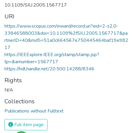
10.1109/SIU.2005.1567717
URI
https://www.scopus.com/inward/record.uri?eid=2-s2.0-
33846588003&doi=10.1109%2fSIU.2005.1567717&pa
rtnerID=40&md5=51a0c664567e750445464baf19e982
17
https://IEEExplore.IEEE.org/stamp/stamp.jsp?
tp=&arnumber=1567717
https://hdl.handle.net/20.500.14288/8346
Rights
N/A
Collections
Publications without Fulltext
Full item page