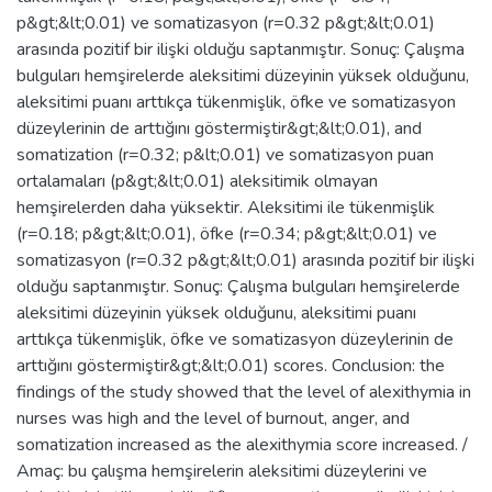
p&gt;&lt;0.01) ve somatizasyon (r=0.32 p&gt;&lt;0.01)
arasında pozitif bir ilişki olduğu saptanmıştır. Sonuç: Çalışma
bulguları hemşirelerde aleksitimi düzeyinin yüksek olduğunu,
aleksitimi puanı arttıkça tükenmişlik, öfke ve somatizasyon
düzeylerinin de arttığını göstermiştir&gt;&lt;0.01), and
somatization (r=0.32; p&lt;0.01) ve somatizasyon puan
ortalamaları (p&gt;&lt;0.01) aleksitimik olmayan
hemşirelerden daha yüksektir. Aleksitimi ile tükenmişlik
(r=0.18; p&gt;&lt;0.01), öfke (r=0.34; p&gt;&lt;0.01) ve
somatizasyon (r=0.32 p&gt;&lt;0.01) arasında pozitif bir ilişki
olduğu saptanmıştır. Sonuç: Çalışma bulguları hemşirelerde
aleksitimi düzeyinin yüksek olduğunu, aleksitimi puanı
arttıkça tükenmişlik, öfke ve somatizasyon düzeylerinin de
arttığını göstermiştir&gt;&lt;0.01) scores. Conclusion: the
findings of the study showed that the level of alexithymia in
nurses was high and the level of burnout, anger, and
somatization increased as the alexithymia score increased. /
Amaç: bu çalışma hemşirelerin aleksitimi düzeylerini ve