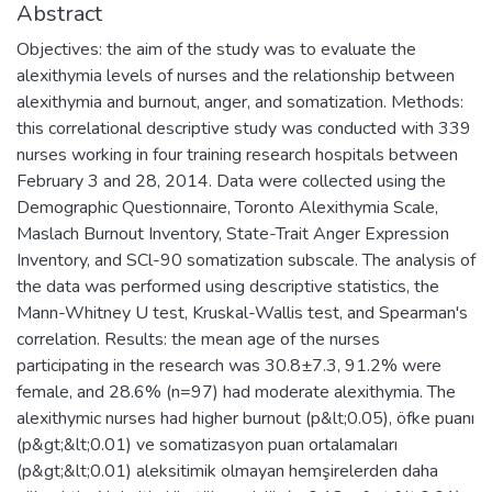
Abstract
Objectives: the aim of the study was to evaluate the
alexithymia levels of nurses and the relationship between
alexithymia and burnout, anger, and somatization. Methods:
this correlational descriptive study was conducted with 339
nurses working in four training research hospitals between
February 3 and 28, 2014. Data were collected using the
Demographic Questionnaire, Toronto Alexithymia Scale,
Maslach Burnout Inventory, State-Trait Anger Expression
Inventory, and SCl-90 somatization subscale. The analysis of
the data was performed using descriptive statistics, the
Mann-Whitney U test, Kruskal-Wallis test, and Spearman's
correlation. Results: the mean age of the nurses
participating in the research was 30.8±7.3, 91.2% were
female, and 28.6% (n=97) had moderate alexithymia. The
alexithymic nurses had higher burnout (p&lt;0.05), öfke puanı
(p&gt;&lt;0.01) ve somatizasyon puan ortalamaları
(p&gt;&lt;0.01) aleksitimik olmayan hemşirelerden daha