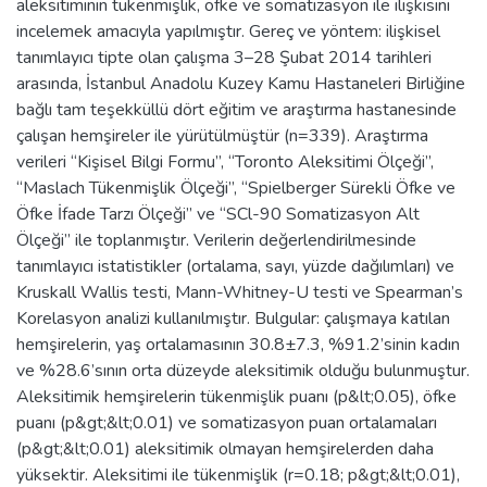
aleksitiminin tükenmişlik, öfke ve somatizasyon ile ilişkisini
incelemek amacıyla yapılmıştır. Gereç ve yöntem: ilişkisel
tanımlayıcı tipte olan çalışma 3–28 Şubat 2014 tarihleri
arasında, İstanbul Anadolu Kuzey Kamu Hastaneleri Birliğine
bağlı tam teşekküllü dört eğitim ve araştırma hastanesinde
çalışan hemşireler ile yürütülmüştür (n=339). Araştırma
verileri “Kişisel Bilgi Formu”, “Toronto Aleksitimi Ölçeği”,
“Maslach Tükenmişlik Ölçeği”, “Spielberger Sürekli Öfke ve
Öfke İfade Tarzı Ölçeği” ve “SCl-90 Somatizasyon Alt
Ölçeği” ile toplanmıştır. Verilerin değerlendirilmesinde
tanımlayıcı istatistikler (ortalama, sayı, yüzde dağılımları) ve
Kruskall Wallis testi, Mann-Whitney-U testi ve Spearman’s
Korelasyon analizi kullanılmıştır. Bulgular: çalışmaya katılan
hemşirelerin, yaş ortalamasının 30.8±7.3, %91.2’sinin kadın
ve %28.6’sının orta düzeyde aleksitimik olduğu bulunmuştur.
Aleksitimik hemşirelerin tükenmişlik puanı (p&lt;0.05), öfke
puanı (p&gt;&lt;0.01) ve somatizasyon puan ortalamaları
(p&gt;&lt;0.01) aleksitimik olmayan hemşirelerden daha
yüksektir. Aleksitimi ile tükenmişlik (r=0.18; p&gt;&lt;0.01),