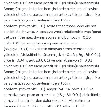
p&gt;&lt;0.01) arasında pozitif bir ilişki olduğu saptanmıştır.
Sonuç: Çalışma bulguları hemşirelerde aleksitimi düzeyinin
yüksek olduğunu, aleksitimi puanı arttıkça tükenmişlik, öfke
ve somatizasyon düzeylerinin de arttığını
göstermiştir&gt;&lt;0.01) scores than those who did not
exhibit alexithymia. A positive weak relationship was found
between the alexithymia scores and burnout (r=0.18;
p&lt;0.01) ve somatizasyon puan ortalamaları
(p&gt;&lt;0.01) aleksitimik olmayan hemşirelerden daha
yüksektir. Aleksitimi ile tükenmişlik (r=0.18; p&gt;&lt;0.01),
öfke (r=0.34; p&gt;&lt;0.01) ve somatizasyon (r=0.32
p&gt;&lt;0.01) arasında pozitif bir ilişki olduğu saptanmıştır.
Sonuç: Çalışma bulguları hemşirelerde aleksitimi düzeyinin
yüksek olduğunu, aleksitimi puanı arttıkça tükenmişlik, öfke
ve somatizasyon düzeylerinin de arttığını
göstermiştir&gt;&lt;0.01), anger (r=0.34; p&lt;0.01) ve
somatizasyon puan ortalamaları (p&gt;&lt;0.01) aleksitimik
olmayan hemşirelerden daha yüksektir. Aleksitimi ile
tükenmişlik (r=0.18; p&gt;&lt;0.01), öfke (r=0.34;