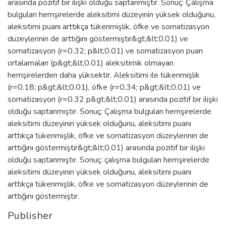
arasında pozitif bir ilişki olduğu saptanmıştır. Sonuç: Çalışma
bulguları hemşirelerde aleksitimi düzeyinin yüksek olduğunu,
aleksitimi puanı arttıkça tükenmişlik, öfke ve somatizasyon
düzeylerinin de arttığını göstermiştir&gt;&lt;0.01) ve
somatizasyon (r=0.32; p&lt;0.01) ve somatizasyon puan
ortalamaları (p&gt;&lt;0.01) aleksitimik olmayan
hemşirelerden daha yüksektir. Aleksitimi ile tükenmişlik
(r=0.18; p&gt;&lt;0.01), öfke (r=0.34; p&gt;&lt;0.01) ve
somatizasyon (r=0.32 p&gt;&lt;0.01) arasında pozitif bir ilişki
olduğu saptanmıştır. Sonuç: Çalışma bulguları hemşirelerde
aleksitimi düzeyinin yüksek olduğunu, aleksitimi puanı
arttıkça tükenmişlik, öfke ve somatizasyon düzeylerinin de
arttığını göstermiştir&gt;&lt;0.01) arasında pozitif bir ilişki
olduğu saptanmıştır. Sonuç: çalışma bulguları hemşirelerde
aleksitimi düzeyinin yüksek olduğunu, aleksitimi puanı
arttıkça tükenmişlik, öfke ve somatizasyon düzeylerinin de
arttığını göstermiştir.
Publisher