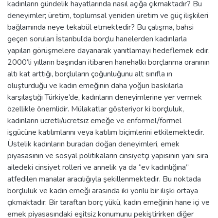
kadınların gündelik hayatlarında nasıl açığa çıkmaktadır? Bu
deneyimler; üretim, toplumsal yeniden üretim ve güç ilişkileri
bağlamında neye tekabül etmektedir? Bu çalışma, bahsi
geçen soruları İstanbul’da borçlu hanelerden kadınlarla
yapılan görüşmelere dayanarak yanıtlamayı hedeflemek edir.
2000’li yılların başından itibaren hanehalkı borçlanma oranının
altı kat arttığı, borçluların çoğunluğunu alt sınıfla ın
oluşturduğu ve kadın emeğinin daha yoğun baskılarla
karşılaştığı Türkiye’de, kadınların deneyimlerine yer vermek
özellikle önemlidir. Mülakatlar gösteriyor ki borçluluk,
kadınların ücretli/ücretsiz emeğe ve enformel/formel
işgücüne katılımlarını veya katılım biçimlerini etkilemektedir.
Üstelik kadınların buradan doğan deneyimleri, emek
piyasasının ve sosyal politikaların cinsiyetçi yapısının yanı sıra
ailedeki cinsiyet rolleri ve annelik ya da “ev kadınlığına”
atfedilen manalar aracılığıyla şekillenmektedir. Bu noktada
borçluluk ve kadın emeği arasında iki yönlü bir ilişki ortaya
çıkmaktadır: Bir taraftan borç yükü, kadın emeğinin hane içi ve
emek piyasasındaki eşitsiz konumunu pekiştirirken diğer