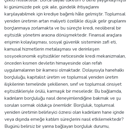
ki günümüzde pek çok aile, gündelik ihtiyaçlarını
karşılayabilmek için krediye bağımlı hâle gelmiştir. Toplumsal
yeniden üretimin artan maliyeti özellikle düşük gelir gruplarını
borçlanmaya zorlamakta ve bu süreçte kredi, neoliberal bir
eşitsizlik yönetimi aracına dönüşmektedir. Finansal araçlara
erişimin kolaylaşması, sosyal güvenlik sisteminin zafi eti,
kamusal hizmetlerin metalaşması ve derinleşen
sosyoekonomik eşitsizlikler neticesinde kredi mekanizmaları,
önceden kısmen devletin himayesinde olan refah
uygulamalarının bir ikamesi olmaktadır. Dolayısıyla hanehalkı
borçluluğu, kapitalist üretim ve toplumsal yeniden üretim
ilişkilerinin temelinde şekillenen, sınıf ve toplumsal cinsiyet
eşitsizlikleriyle örülü, karmaşık bir meseledir. Bu bağlamda,
kadınların borçluluğu nasıl deneyimlendiğine bakmak ve şu
soruları sormak oldukça önemlidir: Borçluluk, toplumsal
yeniden üretimin belirleyici öznesi olan kadınların hane içinde
veya dışında emeğe katılım süreçlerini nasıl etkilemektedir?
Bugünü belirsiz bir yarına bağlayan borçluluk durumu,