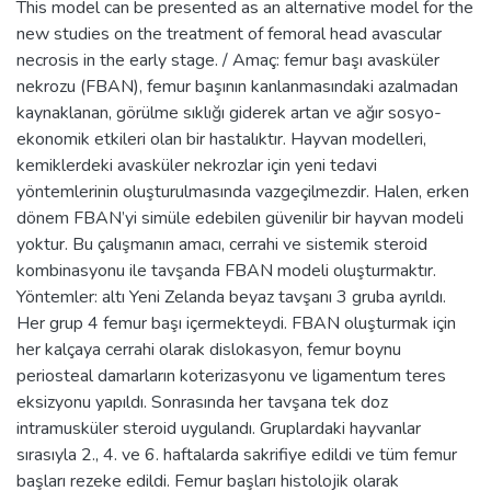
This model can be presented as an alternative model for the
new studies on the treatment of femoral head avascular
necrosis in the early stage. / Amaç: femur başı avasküler
nekrozu (FBAN), femur başının kanlanmasındaki azalmadan
kaynaklanan, görülme sıklığı giderek artan ve ağır sosyo-
ekonomik etkileri olan bir hastalıktır. Hayvan modelleri,
kemiklerdeki avasküler nekrozlar için yeni tedavi
yöntemlerinin oluşturulmasında vazgeçilmezdir. Halen, erken
dönem FBAN’yi simüle edebilen güvenilir bir hayvan modeli
yoktur. Bu çalışmanın amacı, cerrahi ve sistemik steroid
kombinasyonu ile tavşanda FBAN modeli oluşturmaktır.
Yöntemler: altı Yeni Zelanda beyaz tavşanı 3 gruba ayrıldı.
Her grup 4 femur başı içermekteydi. FBAN oluşturmak için
her kalçaya cerrahi olarak dislokasyon, femur boynu
periosteal damarların koterizasyonu ve ligamentum teres
eksizyonu yapıldı. Sonrasında her tavşana tek doz
intramusküler steroid uygulandı. Gruplardaki hayvanlar
sırasıyla 2., 4. ve 6. haftalarda sakrifiye edildi ve tüm femur
başları rezeke edildi. Femur başları histolojik olarak