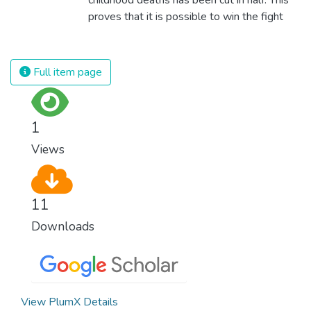
proves that it is possible to win the fight
against almost every disease. Still, we are
spending an astonishing amount of money
and resources on treating illnesses that are
Full item page
surprisingly easy to prevent. The new goal
for worldwide Good Health promotes
healthy lifestyles, preventive measures and
1
modern, efficient healthcare for everyone.
Views
11
Downloads
View PlumX Details