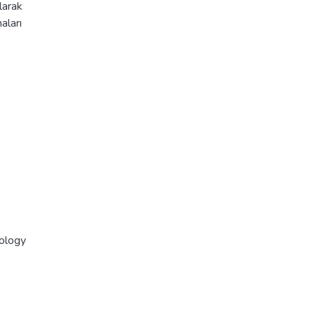
larak
aları
iology