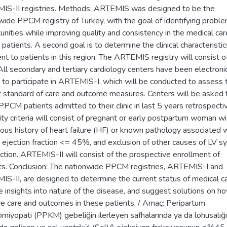
S-II registries. Methods: ARTEMIS was designed to be the
wide PPCM registry of Turkey, with the goal of identifying probl
unities while improving quality and consistency in the medical car
atients. A second goal is to determine the clinical characteristic
ent to patients in this region. The ARTEMIS registry will consist o
All secondary and tertiary cardiology centers have been electronic
d to participate in ARTEMIS-I, which will be conducted to assess 
t standard of care and outcome measures. Centers will be asked 
 PPCM patients admitted to their clinic in last 5 years retrospectiv
ility criteria will consist of pregnant or early postpartum woman w
ious history of heart failure (HF) or known pathology associated 
 ejection fraction <= 45%, and exclusion of other causes of LV sy
ction. ARTEMIS-II will consist of the prospective enrollment of
ts. Conclusion: The nationwide PPCM registries, ARTEMIS-I and
S-II, are designed to determine the current status of medical ca
e insights into nature of the disease, and suggest solutions on h
e care and outcomes in these patients. / Amaç: Peripartum
omiyopati (PPKM) gebeliğin ilerleyen safhalarında ya da lohusalığın