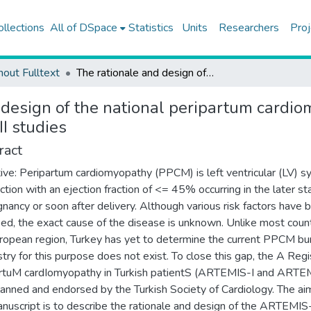
ollections
All of DSpace
Statistics
Units
Researchers
Proj
hout Fulltext
The rationale and design of the national peripartum cardiomyopathy registries in Turkey: the ARTEMIS-I and ARTEMIS-II studies
design of the national peripartum cardiom
I studies
ract
ive: Peripartum cardiomyopathy (PPCM) is left ventricular (LV) sy
ction with an ejection fraction of <= 45% occurring in the later s
gnancy or soon after delivery. Although various risk factors have 
fied, the exact cause of the disease is unknown. Unlike most count
ropean region, Turkey has yet to determine the current PPCM bu
stry for this purpose does not exist. To close this gap, the A Regi
rtuM cardIomyopathy in Turkish patientS (ARTEMIS-I and ARTEMI
anned and endorsed by the Turkish Society of Cardiology. The ai
anuscript is to describe the rationale and design of the ARTEMIS