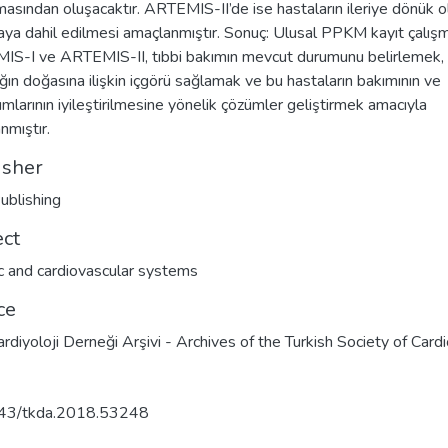
masından oluşacaktır. ARTEMIS-II’de ise hastaların ileriye dönük o
aya dahil edilmesi amaçlanmıştır. Sonuç: Ulusal PPKM kayıt çalışm
S-I ve ARTEMIS-II, tıbbi bakımın mevcut durumunu belirlemek,
ığın doğasına ilişkin içgörü sağlamak ve bu hastaların bakımının ve
ımlarının iyileştirilmesine yönelik çözümler geliştirmek amacıyla
nmıştır.
isher
ublishing
ect
c and cardiovascular systems
ce
ardiyoloji Derneği Arşivi - Archives of the Turkish Society of Card
43/tkda.2018.53248