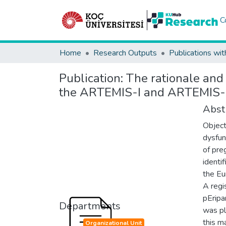
C
Home
Research Outputs
Publications wit
Publication:
The rationale and 
the ARTEMIS-I and ARTEMIS-I
Abst
Object
dysfun
of pre
identi
the Eu
A regi
pEripa
Departments
was pl
this m
Organizational Unit