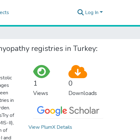
ects
Log In
yopathy registries in Turkey:
stolic
1
0
tages
been
Views
Downloads
ries in
rden.
sTry of
S-II),
View PlumX Details
m of
-I and