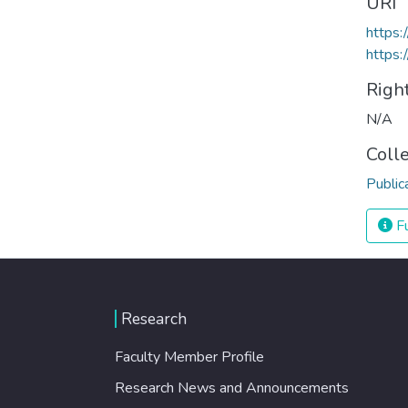
URI
https:
https:
Righ
N/A
Coll
Public
Fu
Research
Faculty Member Profile
Research News and Announcements