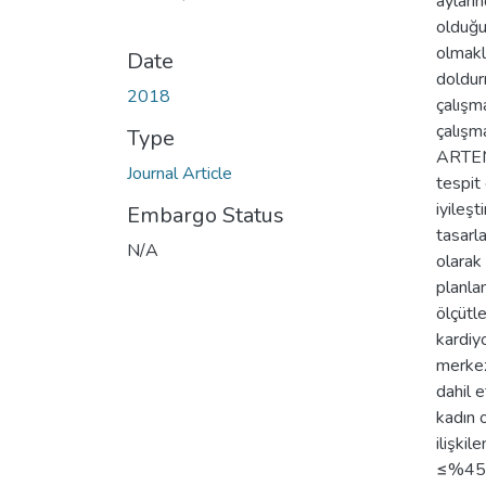
ayları
olduğu 
olmakl
Date
doldur
2018
çalışm
çalışm
Type
ARTEMI
Journal Article
tespit 
iyileşt
Embargo Status
tasarl
N/A
olarak
planla
ölçütl
kardiy
merkez
dahil 
kadın 
ilişkil
≤%45 o