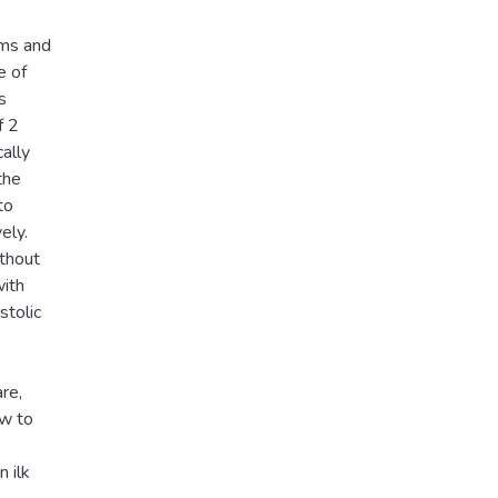
ems and
e of
s
f 2
ally
the
to
ely.
ithout
with
stolic
re,
ow to
 ilk