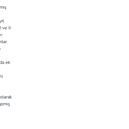
nmiş
ıt
 ve II
r:
nlar
n
 da ek
ım
olarak
yapmış