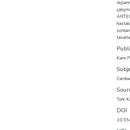
dışlan
çalışm
ARTEMI
hastal
sonlan
tasarla
Publ
Kare P
Subj
Cardia
Sour
Türk K
DOI
10.55