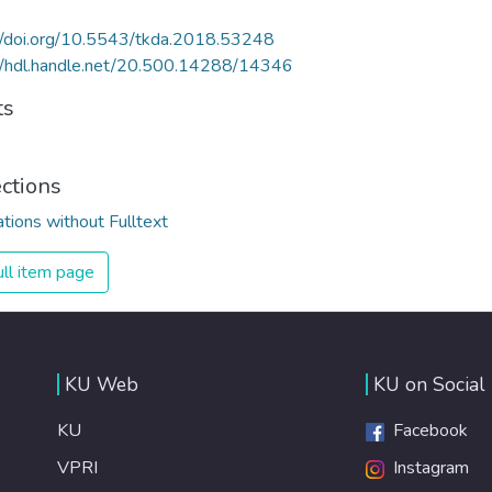
//doi.org/10.5543/tkda.2018.53248
//hdl.handle.net/20.500.14288/14346
ts
ections
ations without Fulltext
ll item page
KU Web
KU on Social
KU
Facebook
VPRI
Instagram