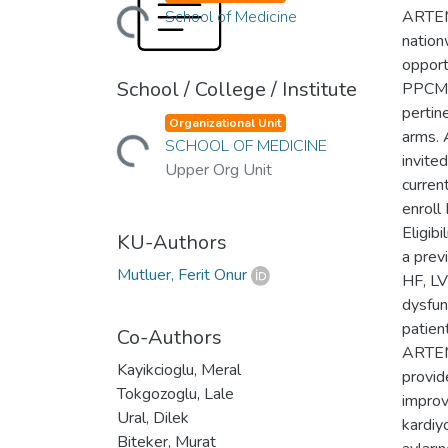
Loading...
School of Medicine
ARTEMI
nation
opport
School / College / Institute
PPCM p
Loading...
pertin
Organizational Unit
arms. 
SCHOOL OF MEDICINE
invite
Upper Org Unit
curren
enroll
Eligib
KU-Authors
a prev
Mutluer, Ferit Onur
HF, LV
dysfun
patien
Co-Authors
ARTEMI
Kayikcioglu, Meral
provid
Tokgozoglu, Lale
improv
Ural, Dilek
kardiy
Biteker, Murat