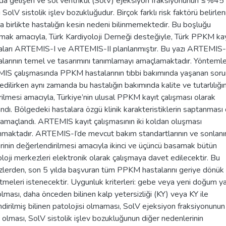
nda gelişen ve sol ventrikül (SolV) ejeksiyon fraksiyonunun ≤%45
SolV sistolik işlev bozukluğudur. Birçok farklı risk faktörü belirle
a birlikte hastalığın kesin nedeni bilinmemektedir. Bu boşluğu
mak amacıyla, Türk Kardiyoloji Derneği desteğiyle, Türk PPKM kay
aları ARTEMIS-I ve ARTEMIS-II planlanmıştır. Bu yazı ARTEMIS-I
alarının temel ve tasarımını tanımlamayı amaçlamaktadır. Yöntemle
S çalışmasında PPKM hastalarının tıbbi bakımında yaşanan soru
edilirken aynı zamanda bu hastalığın bakımında kalite ve tutarlılığı
irilmesi amacıyla, Türkiye’nin ulusal PPKM kayıt çalışması olarak
andı. Bölgedeki hastalara özgü klinik karakteristiklerin saptanması
 amaçlandı. ARTEMIS kayıt çalışmasının iki koldan oluşması
nmaktadır. ARTEMIS-I’de mevcut bakım standartlarının ve sonlan
erinin değerlendirilmesi amacıyla ikinci ve üçüncü basamak bütün
oloji merkezleri elektronik olarak çalışmaya davet edilecektir. Bu
lerden, son 5 yılda başvuran tüm PPKM hastalarını geriye dönük 
etmeleri istenecektir. Uygunluk kriterleri: gebe veya yeni doğum 
olması, daha önceden bilinen kalp yetersizliği (KY) veya KY ile
endirilmiş bilinen patolojisi olmaması, SolV ejeksiyon fraksiyonunun
lması, SolV sistolik işlev bozukluğunun diğer nedenlerinin