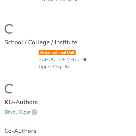
ding...
School / College / Institute
Organizational Unit
SCHOOL OF MEDICINE
Upper Org Unit
ding...
KU-Authors
Birsel, Olgar
Co-Authors