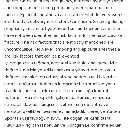
factors. Smoking during pregnancy, maternal hypothyroidism,
and complications during pregnancy were maternal risk
factors. Epidural anesthesia and instrumental delivery were
identified as delivery risk factors Conclusion: Smoking during
pregnancy, maternal hypothyroidism, and epidural anesthesia
have not been identified as risk factors for neonatal clavicle
fracture. The risk factors that are mostly mentioned are
uncontrollable. However, smoking and epidural anesthesia
are risk factors that can be prevented.
İyi prognozuna rağmen, neonatal klavikula kırığı genellikle
doğum sürecinin yeterliliği hakkında şikayetlere ve kadın
doğum uzmanları için artmış strese neden olur. Bu kırıklar
normal doğumun doğumun kaçınılmaz bir komplikasyonu
olarak düşünülür, çünkü risk faktörlerinin çoğu kontrol
edilemez. Bu retrospektif çalışmada, kuruluşumuzdaki
neonatal klavikula kırığı ile ilişkilendirilen obstetrik ve
neonatal özellikleri belirlemeyi amaçladık. Gereç ve Yöntem:
Spontan vajinal doğum (SVD) ile doğan ve klinik olarak
klavikula kırığı tanısı konulan ve Röntgen ile konfirme edilen