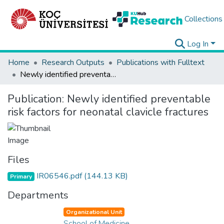
Collections
Log In
Home
Research Outputs
Publications with Fulltext
Newly identified preventable risk factors for neonatal clavicle fractures
Publication:
Newly identified preventable
risk factors for neonatal clavicle fractures
Files
IR06546.pdf
(144.13 KB)
Primary
Departments
Organizational Unit
School of Medicine