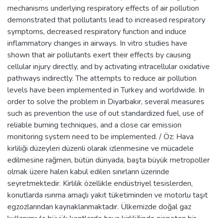
mechanisms underlying respiratory effects of air pollution
demonstrated that pollutants lead to increased respiratory
symptoms, decreased respiratory function and induce
inflammatory changes in airways. In vitro studies have
shown that air pollutants exert their effects by causing
cellular injury directly, and by activating intracellular oxidative
pathways indirectly. The attempts to reduce air pollution
levels have been implemented in Turkey and worldwide. In
order to solve the problem in Diyarbakır, several measures
such as prevention the use of out standardized fuel, use of
reliable burning techniques, and a close car emission
monitoring system need to be implemented. / Öz: Hava
kirliliği düzeyleri düzenli olarak izlenmesine ve mücadele
edilmesine rağmen, bütün dünyada, başta büyük metropoller
olmak üzere halen kabul edilen sınırların üzerinde
seyretmektedir. Kirlilik özellikle endüstriyel tesislerden,
konutlarda ısınma amaçlı yakıt tüketiminden ve motorlu taşıt
egzozlarından kaynaklanmaktadır. Ülkemizde doğal gaz