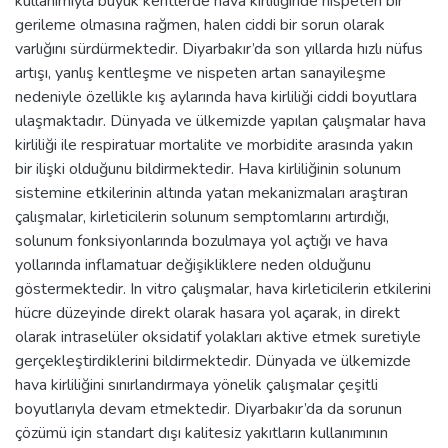
kullanımıyla büyük kentlerde hava kirliliğinde nispeten bir
gerileme olmasına rağmen, halen ciddi bir sorun olarak
varlığını sürdürmektedir. Diyarbakır’da son yıllarda hızlı nüfus
artışı, yanlış kentleşme ve nispeten artan sanayileşme
nedeniyle özellikle kış aylarında hava kirliliği ciddi boyutlara
ulaşmaktadır. Dünyada ve ülkemizde yapılan çalışmalar hava
kirliliği ile respiratuar mortalite ve morbidite arasında yakın
bir ilişki olduğunu bildirmektedir. Hava kirliliğinin solunum
sistemine etkilerinin altında yatan mekanizmaları araştıran
çalışmalar, kirleticilerin solunum semptomlarını artırdığı,
solunum fonksiyonlarında bozulmaya yol açtığı ve hava
yollarında inflamatuar değişikliklere neden olduğunu
göstermektedir. In vitro çalışmalar, hava kirleticilerin etkilerini
hücre düzeyinde direkt olarak hasara yol açarak, in direkt
olarak intraselüler oksidatif yolakları aktive etmek suretiyle
gerçekleştirdiklerini bildirmektedir. Dünyada ve ülkemizde
hava kirliliğini sınırlandırmaya yönelik çalışmalar çeşitli
boyutlarıyla devam etmektedir. Diyarbakır’da da sorunun
çözümü için standart dışı kalitesiz yakıtların kullanımının