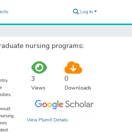
ects
Log In
graduate nursing programs:
3
0
try.
e
Views
Downloads
ities,
result
nursing
View PlumX Details
rses
ded.