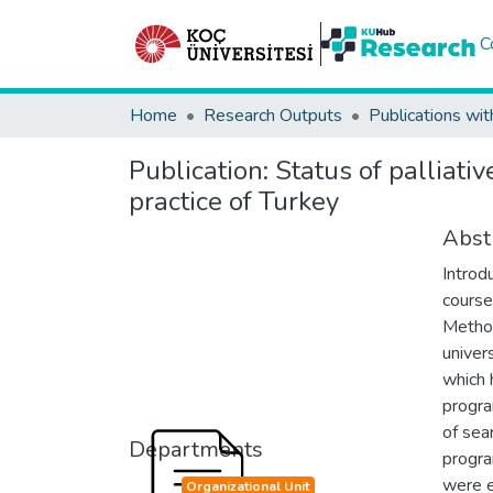
C
Home
Research Outputs
Publications wit
Publication:
Status of palliat
practice of Turkey
Abst
Introd
course
Method
univer
which 
progra
of sea
Departments
progra
were e
Organizational Unit