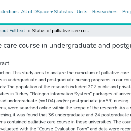
ollections
All of DSpace
Statistics
Units
Researchers
Proj
hout Fulltext
Status of palliative care course in undergraduate and postgraduate nursing programs: practice of Turkey
ive care course in undergraduate and post
ract
uction: This study aims to analyze the curriculum of palliative care
s in undergraduate and postgraduate nursing programs in our coun
s: The population of the research included 207 public and privat
sities in Turkey. “Bologno Information System” packages of univers
had undergraduate (n=104) and/or postgraduate (n=59) nursing
ms, were searched online within the scope of the research. As a 
rching, it was found that 36 undergraduate and 24 postgraduate 
ms contained palliative care course in these universities. The cou
valuated with the “Course Evaluation Form” and data were recor