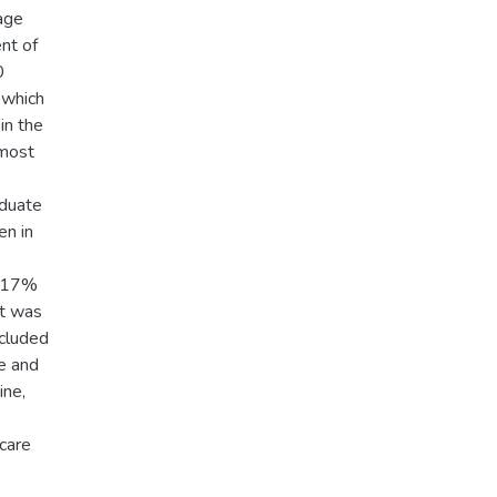
age
nt of
0
 which
in the
 most
aduate
en in
4.17%
It was
ncluded
e and
ine,
care