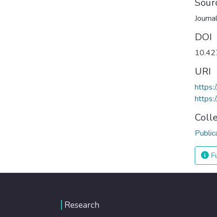
Sour
Journa
DOI
10.42
URI
https:
https:
Coll
Public
Fu
Research