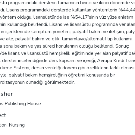
üstü programındaki derslerin tamamının birinci ve ikinci dönemde ver
dı. Lisans programındaki derslerde kullanılan yöntemlerin %44,4
yöntem olduğu, lisansüstünde ise %54,17’sinin yüz yüze anlatım
ini kullandığı belirlendi. Lisans ve lisansüstü programında yer ala
rin içeriklerinde semptom yönetimi, palyatif bakım ve iletişim, paly
e aile, palyatif bakım ve etik, tamamlayıcı/alternatif tıp kullanımı,
 sonu bakım ve yas süreci konularının olduğu belirlendi. Sonuç:
e’de lisans ve lisansüstü hemşirelik eğitiminde yer alan palyatif b
k dersler incelendiğinde ders kapsam ve içeriği, Avrupa Kredi Trans
ktirme Sistemi, dersin verildiği dönem gibi özelliklerin farklı olması
yle, palyatif bakım hemşireliğinin öğretimi konusunda bir
rdizasyonun olmadığı görülmektedir.
isher
s Publishing House
ect
ion
,
Nursing