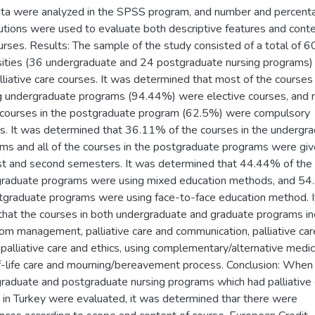
ta were analyzed in the SPSS program, and number and percent
butions were used to evaluate both descriptive features and conte
urses. Results: The sample of the study consisted of a total of 6
sities (36 undergraduate and 24 postgraduate nursing programs)
lliative care courses. It was determined that most of the courses 
g undergraduate programs (94.44%) were elective courses, and
 courses in the postgraduate program (62.5%) were compulsory
s. It was determined that 36.11% of the courses in the undergr
ms and all of the courses in the postgraduate programs were giv
rst and second semesters. It was determined that 44.44% of the
raduate programs were using mixed education methods, and 5
tgraduate programs were using face-to-face education method. 
that the courses in both undergraduate and graduate programs i
m management, palliative care and communication, palliative car
, palliative care and ethics, using complementary/alternative medic
-life care and mourning/bereavement process. Conclusion: When
raduate and postgraduate nursing programs which had palliative 
 in Turkey were evaluated, it was determined thar there were