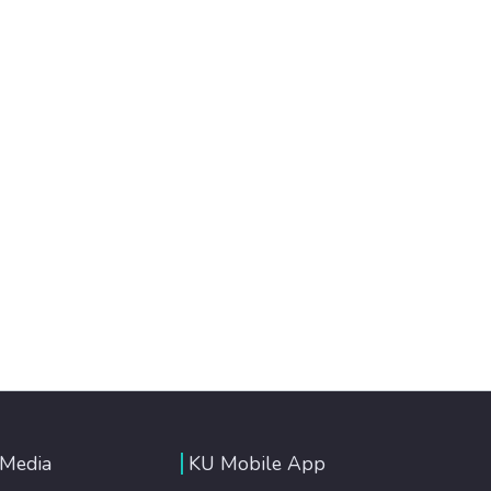
 Media
KU Mobile App