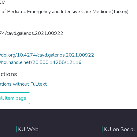
ce
l of Pediatric Emergency and Intensive Care Medicine(Turkey)
74/cayd.galenos.2021.00922
//doi.org/10.4274/cayd.galenos.2021.00922
//hdl.handle.net/20.500.14288/12116
ections
ations without Fulltext
ll item page
KU Web
KU on Social