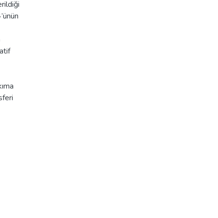
ildiği
4’ünün
n
atif
akıma
feri