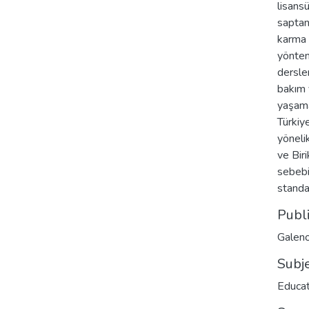
lisans
saptan
karma 
yöntem
dersle
bakım v
yaşama
Türkiy
yöneli
ve Biri
sebebi
standa
Publ
Galeno
Subj
Educat