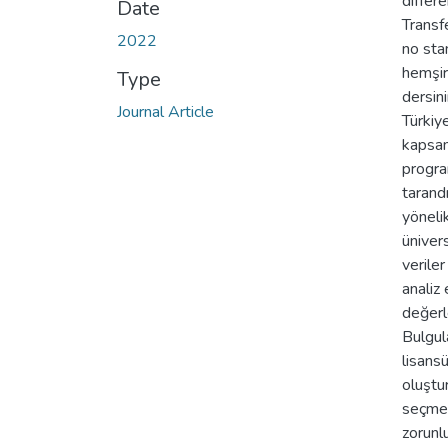
differ
Date
Transf
2022
no sta
hemşir
Type
dersin
Journal Article
Türkiy
kapsam
progra
tarand
yöneli
üniver
verile
analiz 
değerle
Bulgul
lisans
oluştu
seçmel
zorunl