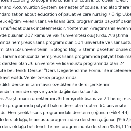
ences according to scope and content of course, European Credit
er and Accumulation System, semester of course, and also there
ndardization about education of palliative care nursing. / Giriş: Ül
elik eğitimi veren lisans ve lisans üstü programlarda palyatif bakı
in müfredat olarak incelenmesidir. Yöntemler: Araştırmanın evrenini
e’de bulunan 207 kamu ve vakıf üniversitesi oluşturdu. Araştırma
ında hemşirelik lisans programı olan 104 üniversite ve lisansüst
mı olan 59 üniversitenin ‘‘Bologno Bilgi Sistemi’’ paketleri online 
ı. Tarama sonucunda hemşirelik lisans programında palyatif bakım
k dersleri olan 36 üniversite ve lisansüstü programında olan 24
site belirlendi. Dersler “Ders Değerlendirme Formu” ile incelener
r kayıt edildi. Veriler SPSS programında
edildi, derslerin tanımlayıcı özellikleri ile ders içeriklerinin
ndirilmesinde sayı ve yüzde dağılımları kullanıldı.
ar: Araştırmanın örneklemini 36 hemşirelik lisans ve 24 hemşirelik
üstü programında palyatif bakım dersi olan toplam 60 üniversite
rdu. Hemşirelik lisans programındaki derslerin çoğunun (%94,44)
i ders olduğu, lisansüstü programındaki derslerin çoğunun (%62,
u ders olduğu belirlendi. Lisans programındaki derslerin %36,11’in