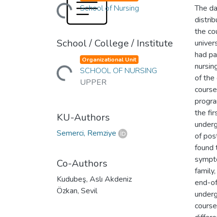
Loading...
School of Nursing
The da
distri
the co
School / College / Institute
univer
Loading...
had pa
Organizational Unit
nursin
SCHOOL OF NURSING
of the
UPPER
course
progra
the fi
KU-Authors
underg
Semerci, Remziye
of pos
found 
sympto
Co-Authors
family
Kudubeş, Aslı Akdeniz
end-of
Özkan, Sevil
underg
course