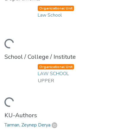
Organizational Unit
Law School
ading...
School / College / Institute
Organizational Unit
LAW SCHOOL
UPPER
ading...
KU-Authors
Tarman, Zeynep Derya