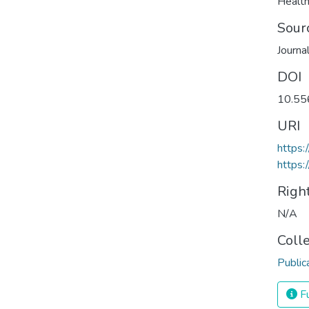
Health
Sour
Journa
DOI
10.55
URI
https:
https:
Righ
N/A
Coll
Public
Fu