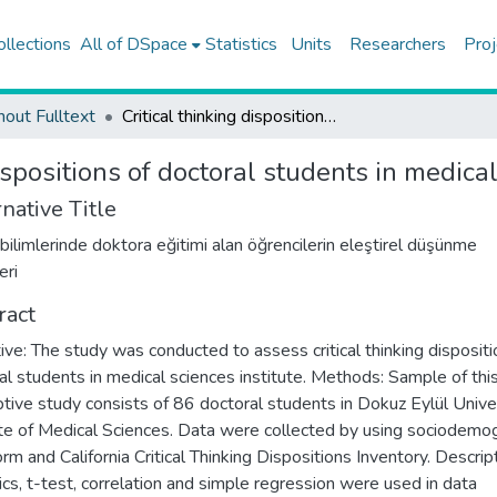
ollections
All of DSpace
Statistics
Units
Researchers
Proj
hout Fulltext
Critical thinking dispositions of doctoral students in medical sciences institute
ispositions of doctoral students in medical
native Title
 bilimlerinde doktora eğitimi alan öğrencilerin eleştirel düşünme
eri
ract
ive: The study was conducted to assess critical thinking dispositi
al students in medical sciences institute. Methods: Sample of thi
ptive study consists of 86 doctoral students in Dokuz Eylül Unive
ute of Medical Sciences. Data were collected by using sociodemo
orm and California Critical Thinking Dispositions Inventory. Descrip
tics, t-test, correlation and simple regression were used in data