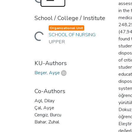
assess
in the
School / College / Institute
medica
Loading...
248,29
Organizational Unit
(47,94
SCHOOL OF NURSING
found 
UPPER
studen
dispos
of cri
KU-Authors
student
Beşer, Ayşe
educat
dispos
system
Co-Authors
öğrenc
Açıl, Dilay
yürütü
Çal, Ayşe
Dokuz 
Cengiz, Burcu
öğrenc
Bahar, Zuhal
Eleşti
değerl