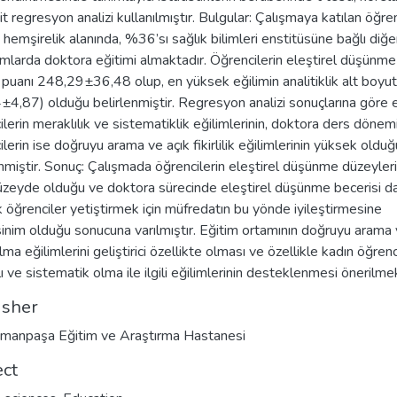
t regresyon analizi kullanılmıştır. Bulgular: Çalışmaya katılan öğren
hemşirelik alanında, %36’sı sağlık bilimleri enstitüsüne bağlı diğe
mlarda doktora eğitimi almaktadır. Öğrencilerin eleştirel düşünme
i puanı 248,29±36,48 olup, en yüksek eğilimin analitiklik alt boyu
±4,87) olduğu belirlenmiştir. Regresyon analizi sonuçlarına göre 
ilerin meraklılık ve sistematiklik eğilimlerinin, doktora ders dönem
lerin ise doğruyu arama ve açık fikirlilik eğilimlerinin yüksek olduğ
enmiştir. Sonuç: Çalışmada öğrencilerin eleştirel düşünme düzeyleri
üzeyde olduğu ve doktora sürecinde eleştirel düşünme becerisi d
 öğrenciler yetiştirmek için müfredatın bu yönde iyileştirmesine
inim olduğu sonucuna varılmıştır. Eğitim ortamının doğruyu arama 
 olma eğilimlerini geliştirici özellikte olması ve özellikle kadın öğrenc
ı ve sistematik olma ile ilgili eğilimlerinin desteklenmesi önerilme
isher
manpaşa Eğitim ve Araştırma Hastanesi
ect