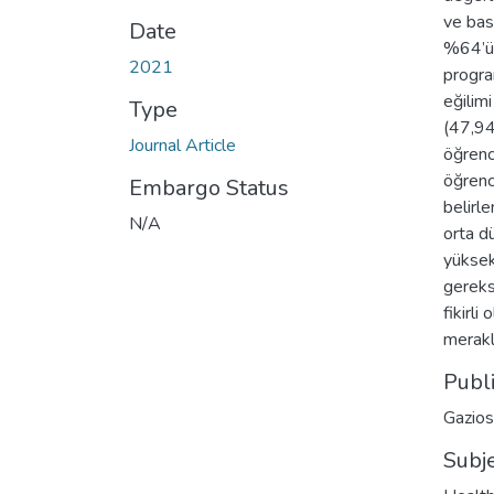
ve basi
Date
%64’ü 
2021
progra
eğilim
Type
(47,94
Journal Article
öğrenc
öğrenci
Embargo Status
belirl
N/A
orta d
yüksek
gereks
fikirli
merakl
Publ
Gazios
Subj