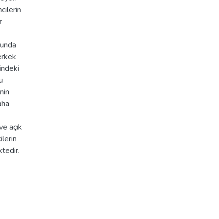
cilerin
r
tunda
erkek
indeki
u
nin
aha
ve açık
ilerin
ktedir.