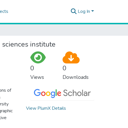
ects
Log In
 sciences institute
0
0
Views
Downloads
ons of
s
rsity
View PlumX Details
graphic
tive