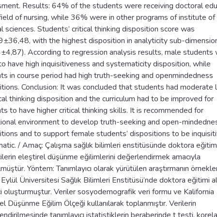
ment. Results: 64% of the students were receiving doctoral edu
 field of nursing, while 36% were in other programs of institute of
l sciences. Students’ critical thinking disposition score was
±36,48, with the highest disposition in analyticity sub-dimensio
±4,87). According to regression analysis results, male students
to have high inquisitiveness and systematicity disposition, while
ts in course period had high truth-seeking and openmindedness
itions. Conclusion: It was concluded that students had moderate 
tical thinking disposition and the curriculum had to be improved for
s to have higher critical thinking skills. It is recommended for
ional environment to develop truth-seeking and open-mindedne
itions and to support female students’ dispositions to be inquisit
atic. / Amaç: Çalışma sağlık bilimleri enstitüsünde doktora eğitim
ilerin eleştirel düşünme eğilimlerini değerlendirmek amacıyla
lmüştür. Yöntem: Tanımlayıcı olarak yürütülen araştırmanın örnekle
Eylül Üniversitesi Sağlık Bilimleri Enstitüsü’nde doktora eğitimi 
i oluşturmuştur. Veriler sosyodemografik veri formu ve Kalifornia
rel Düşünme Eğilim Ölçeği kullanılarak toplanmıştır. Verilerin
endirilmesinde tanımlayıcı istatistiklerin beraberinde t testi, kore