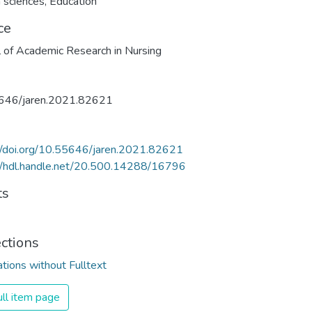
 sciences
,
Education
ce
l of Academic Research in Nursing
646/jaren.2021.82621
//doi.org/10.55646/jaren.2021.82621
//hdl.handle.net/20.500.14288/16796
ts
ections
ations without Fulltext
ll item page