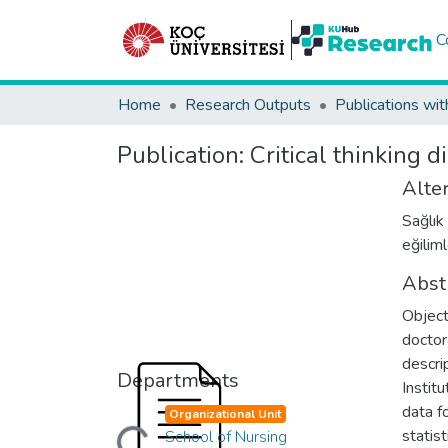
C
Home
Research Outputs
Publications wit
Publication:
Critical thinking d
Alter
Sağlık
eğiliml
Abst
Object
doctor
descri
Departments
Instit
Loading...
data f
Organizational Unit
statis
School of Nursing