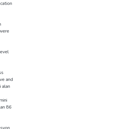
cation
n
 were
level
ss
ive and
i alan
mini
alan 86
lasyon