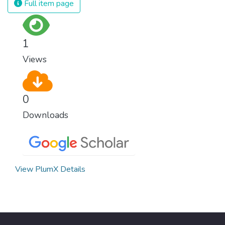
Full item page
1
Views
0
Downloads
View PlumX Details