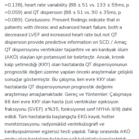
=0.138), heart rate variability (88 ± 51 vs. 133 ± 59ms, p
=0.059) and QT dispersion (88 ± 51 vs. 90 ± 35ms, p
=0.089). Conclusions: Present findings indicate that in
patients with chronic and advanced heart failure, both a
decreased LVEF and increased heart rate but not QT
dispersion provide predictive information on SCD. / Amaç:
QT dispersiyonu ventriküler taşiaritmi ve ani kardiyak ölüm
(AKÖ) olayları için potansiyel bir belirteçtir. Ancak, kronik
kalp yetmezliği (KKY) olan hastalarda QT dispersiyonunun
prognostik değeri üzerine yapılan önceki araştırmalar çelişkili
sonuçlar göstermiştir. Bu çalışma, ileri evre KKY olan
hastalarda QT dispersiyonunun prognostik değerini
araştırmayı amaçlamaktadır. Gereç ve Yöntemler: Çalışmaya
66 ileri evre KKY olan hasta (sol ventriküler ejeksiyon
fraksiyonu (SVEF) ≤%35, fonksiyonel sınıf NYHA II/III) dahil
edildi. Tüm hastalarda başlangıçta EKG kaydı, holter
monitörizasyonu, radyonüklid ventrikülografi ve
kardiyopulmoner egzersiz testi yapıldı. Takip sırasında AKÖ
grubu olan hastaların bulguları sağ kalanlarla karşılaştırıldı.