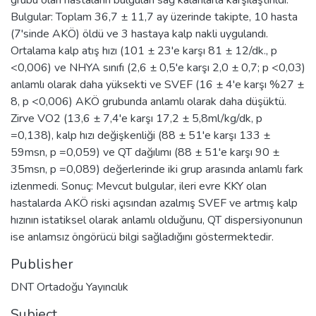
Bulgular: Toplam 36,7 ± 11,7 ay üzerinde takipte, 10 hasta
(7'sinde AKÖ) öldü ve 3 hastaya kalp nakli uygulandı.
Ortalama kalp atış hızı (101 ± 23'e karşı 81 ± 12/dk., p
<0,006) ve NHYA sınıfı (2,6 ± 0,5'e karşı 2,0 ± 0,7; p <0,03)
anlamlı olarak daha yüksekti ve SVEF (16 ± 4'e karşı %27 ±
8, p <0,006) AKÖ grubunda anlamlı olarak daha düşüktü.
Zirve VO2 (13,6 ± 7,4'e karşı 17,2 ± 5,8ml/kg/dk, p
=0,138), kalp hızı değişkenliği (88 ± 51'e karşı 133 ±
59msn, p =0,059) ve QT dağılımı (88 ± 51'e karşı 90 ±
35msn, p =0,089) değerlerinde iki grup arasında anlamlı fark
izlenmedi. Sonuç: Mevcut bulgular, ileri evre KKY olan
hastalarda AKÖ riski açısından azalmış SVEF ve artmış kalp
hızının istatiksel olarak anlamlı olduğunu, QT dispersiyonunun
ise anlamsız öngörücü bilgi sağladığını göstermektedir.
Publisher
DNT Ortadoğu Yayıncılık
Subject