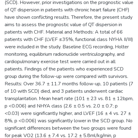
(SCD). However, prior investigations on the prognostic value
of QT dispersion in patients with chronic heart failure (CHF)
have shown conflicting results. Therefore, the present study
aims to assess the prognostic value of QT dispersion in
patients with CHF. Material and Methods: A total of 66
patients with CHF (LVEF ≤35%, functional class NYHA II/III)
were included in the study. Baseline ECG recording, Holter
monitoring, equilibrium radionuclide ventriculography, and
cardiopulmonary exercise test were carried out in all
patients. Findings of the patients who experienced SCD
group during the follow-up were compared with survivors.
Results: Over 36.7 ± 11.7 months follow-up, 10 patients (7
of 10 with SCD) died, and 3 patients underwent cardiac
transplantation. Mean heart rate (101 ± 23 vs. 81 ± 12bpm,
p <0.006) and NHYA class (2.6 ± 0.5 vs. 2.0 ± 0.7; p
<0.03) were significantly higher, and LVEF (16 ± 4 vs. 27 ±
8%, p <0.006) was significantly lower in the SCD group. No
significant differences between the two groups were found
for peak VO2 (13.6 ± 7.4 vs. 17.2 ± 5.8ml/kg/min, p