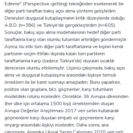
Edinme" (Perspective-getting) tekniğinden esinlenerek bir
diğer parti taraftarı bakış açısı alma yöntemi geliştirdim.
Deneyleri duygusal kutuplaşmanın kritik düzeylerde olduğu
A.B.D. (n=386) ve Türkiye'de gerçekleştirdim (n=605).
Sonuçlar, bakış açısı alma müdehalesinin hedef diğer parti
taraftarına karşı olan olumlu tutumları artırdığını göndermiştir.
Ayrıca, bu etki tüm diğer parti taraftarlarına ve kişinin kendi
partisinin seçim ittifakı dışında kalan tüm partilerin
taraftarlarına karşı (sadece Türkiye'de) duyulan sıcaklık
derecesini olumlu etkilemiştir. Üçüncü çalışmada, bakış açısı
alma ve duygusal kutuplaşma arasındaki ilişkiye temsili
örneklem ile bir kanıt sunmayı amaçladım. Bunu yaparken,
politize olan gruplara, bkz. göçmenler, karşı tutumların
modeldeki rolünü inceledim. Öncelikle, 36 Avrupa ülkesinden
(her ülke için ortalama 1500 kişi) örneklemden oluşan
Avrupa Değerler Araştırması 2017 veri setini kullanarak
göçmenlere karşı duyulan empati ve göçmenlere karşı
önyargı arasındaki ilişkiyi inceledim. Daha sonra, ana
çalışmada, Amerika Ulusal Seçim Çalışması 2020 veri seti