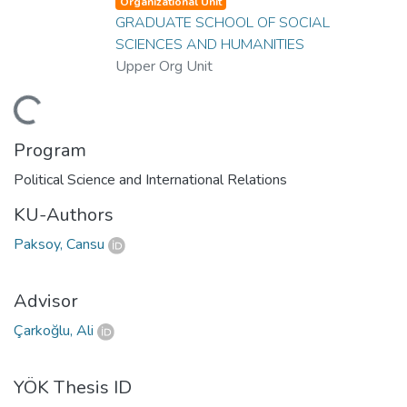
Organizational Unit
GRADUATE SCHOOL OF SOCIAL
SCIENCES AND HUMANITIES
Upper Org Unit
ding...
Program
Political Science and International Relations
KU-Authors
Paksoy, Cansu
Advisor
Çarkoğlu, Ali
YÖK Thesis ID