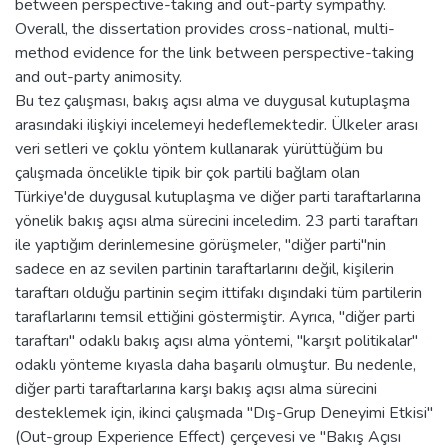
between perspective-taking and out-party sympathy.
Overall, the dissertation provides cross-national, multi-
method evidence for the link between perspective-taking
and out-party animosity.
Bu tez çalışması, bakış açısı alma ve duygusal kutuplaşma
arasındaki ilişkiyi incelemeyi hedeflemektedir. Ülkeler arası
veri setleri ve çoklu yöntem kullanarak yürüttüğüm bu
çalışmada öncelikle tipik bir çok partili bağlam olan
Türkiye'de duygusal kutuplaşma ve diğer parti taraftarlarına
yönelik bakış açısı alma sürecini inceledim. 23 parti taraftarı
ile yaptığım derinlemesine görüşmeler, "diğer parti"nin
sadece en az sevilen partinin taraftarlarını değil, kişilerin
taraftarı olduğu partinin seçim ittifakı dışındaki tüm partilerin
taraflarlarını temsil ettiğini göstermiştir. Ayrıca, "diğer parti
taraftarı" odaklı bakış açısı alma yöntemi, "karşıt politikalar"
odaklı yönteme kıyasla daha başarılı olmuştur. Bu nedenle,
diğer parti taraftarlarına karşı bakış açısı alma sürecini
desteklemek için, ikinci çalışmada "Dış-Grup Deneyimi Etkisi"
(Out-group Experience Effect) çerçevesi ve "Bakış Açısı