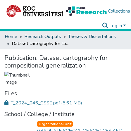
Collections
Log In
Home
Research Outputs
Theses & Dissertations
Dataset cartography for compositional generalization
Publication:
Dataset cartography for
compositional generalization
Files
T_2024_046_GSSE.pdf
(5.61 MB)
School / College / Institute
Organizational Unit
GRADUATE SCHOOL OF SCIENCES AND