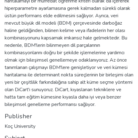
haritalamayı bir müfredat öğrenme kriteri olarak da içererek
hiperparametre ayarlamasına gerek kalmadan sürekli olarak
üstün performans elde edilmesini sağlıyor. Ayrıca, veri
mevcut büyük dil modeli (BDM) çerçevesinde darboğaz
haline geldiğinden, bilinen kelime veya ifadelerin her olası
kombinasyonunu kapsamak imkansız hale gelmektedir. Bu
nedenle, BDM'lerin bilinmeyen dil parçalarının
kombinasyonlarını doğru bir şekilde işlemelerine yardımcı
olmak için bileşimsel genellemeye odaklanıyoruz. Az önce
tanımlanan çalışmayı BDM'lere genişletiyor ve veri kümesi
haritalama ile determinant nokta süreçlerinin bir birleşimi olan
yeni bir çeşitlilik farkındalığına sahip alt küme seçme yöntemi
olan DiCart'ı sunuyoruz. DiCart, kıyaslanan tekniklere ve
hatta tam eğitim kümesine kıyasla daha iyi veya benzer
bileşimsel genelleme performansı sağlıyor.
Publisher
Koç University