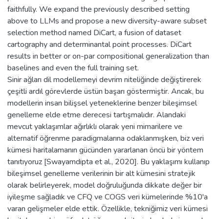
faithfully. We expand the previously described setting
above to LLMs and propose a new diversity-aware subset
selection method named DiCart, a fusion of dataset
cartography and determinantal point processes. DiCart
results in better or on-par compositional generalization than
baselines and even the full training set.
Sinir ağları dil modellemeyi devrim niteliğinde değiştirerek
çeşitli ardıl görevlerde üstün başarı göstermiştir. Ancak, bu
modellerin insan bilişsel yeteneklerine benzer bileşimsel
genelleme elde etme derecesi tartışmalıdır. Alandaki
mevcut yaklaşımlar ağırlıklı olarak yeni mimarilere ve
alternatif öğrenme paradigmalarına odaklanmışken, biz veri
kümesi haritalamanın gücünden yararlanan öncü bir yöntem
tanıtıyoruz [Swayamdipta et al., 2020]. Bu yaklaşımı kullanıp
bileşimsel genelleme verilerinin bir alt kümesini stratejik
olarak belirleyerek, model doğruluğunda dikkate değer bir
iyileşme sağladık ve CFQ ve COGS veri kümelerinde %10'a
varan gelişmeler elde ettik. Özellikle, tekniğimiz veri kümesi