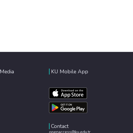
 Media
KU Mobile App
Contact
openaccess@ku.edu.tr