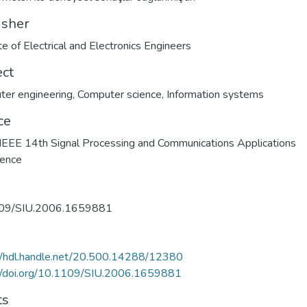
isher
ute of Electrical and Electronics Engineers
ect
er engineering
,
Computer science
,
Information systems
ce
EEE 14th Signal Processing and Communications Applications
rence
09/SIU.2006.1659881
//hdl.handle.net/20.500.14288/12380
://doi.org/10.1109/SIU.2006.1659881
ts