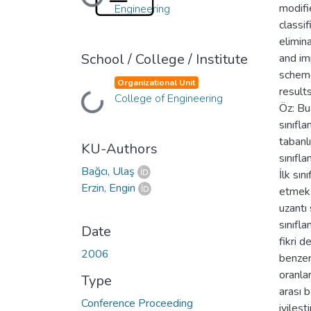
Loading...
modifi
Engineering
classi
elimin
School / College / Institute
and imp
scheme
Organizational Unit
result
Loading...
College of Engineering
Öz: Bu
sınıfla
tabanlı
KU-Authors
sınıfla
Bağcı, Ulaş
İlk sın
Erzin, Engin
etmek 
uzantı 
sınıfl
Date
fikri d
2006
benzerl
oranlar
Type
arası 
Conference Proceeding
iyileşt