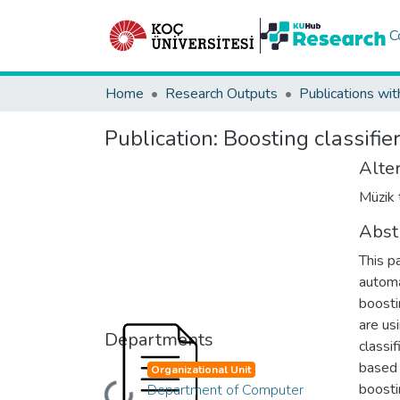
C
Home
Research Outputs
Publications wit
Publication:
Boosting classifier
Alter
Müzik t
Abst
This p
automa
boosti
are us
Departments
classi
based 
Organizational Unit
boosti
Department of Computer