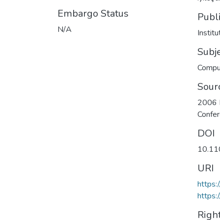
Embargo Status
Publ
N/A
Instit
Subj
Comput
Sour
2006 I
Confe
DOI
10.11
URI
https:
https
Righ