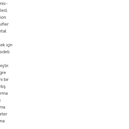
mis-
led,
sion
ifier
ntal
ek için
modeli
iştir.
egre
i bir
nlış
tırma
ı
ama
rler
rma