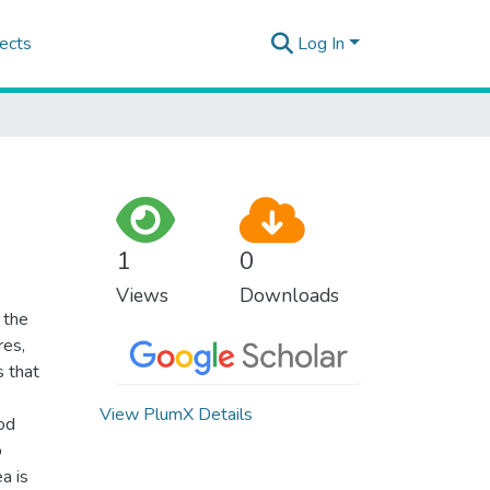
ects
Log In
1
0
Views
Downloads
 the
res,
s that
View PlumX Details
ood
o
a is