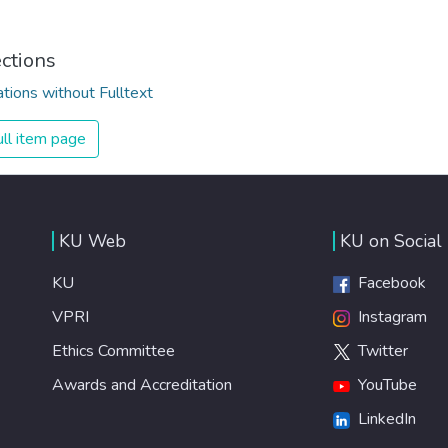
ections
ations without Fulltext
ll item page
KU Web
KU on Social
KU
Facebook
VPRI
Instagram
Ethics Committee
Twitter
Awards and Accreditation
YouTube
LinkedIn