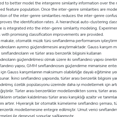
ed to better model the intergenre similarity information over the 
fied feature population. Once the inter-genre similarities are mode
ation of the inter-genre similarities reduces the inter-genre confu
roves the identification rates. A hierarchical auto-clustering class
 is integrated into the inter-genre similarity modeling. Experime
s with promising classification improvements are provided.
 makale, otomatik müzik türü sınıflandırma performansını iyileştirm
ndırıcıların ayrımcı güçlendirmesini araştırmaktadır. Gauss karışım 
 sınıflandırıcıların ve türler arası benzerlik bilgisini kullanan
ndırıcıların güçlendirilmesi olmak üzere iki sınıflandırıcı yapısı önerilm
ıflandırıcı yapısı, GMM sınıflandırıcısını güçlendirme mimarisine ent
için Gauss karışımlarının maksimum olabilirliğe dayalı eğitimine yen
sunar. İkinci sınıflandırıcı yapısında, türler arası benzerlik bilgisini ya
andırılmış özellik popülasyonu üzerinde daha iyi modellemek için ar
eğiştirilir. Türler arası benzerlikler modellendikten sonra, türler aras
iklerin ortadan kaldırılması türler arası karışıklığı azaltır ve tanıml
ını artırır. Hiyerarşik bir otomatik kümeleme sınıflandırıcı şeması, tü
benzerlik modellemesine entegre edilmiştir. Umut verici sınıflandı
irmeleri ile deneysel sonuçlar sağlanmıştır.