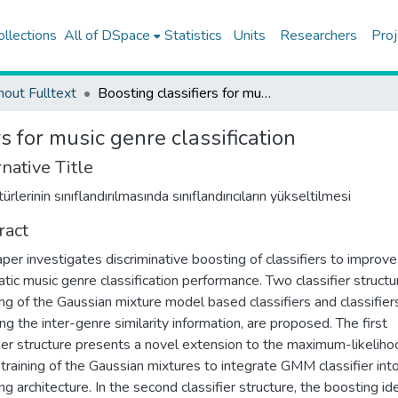
ollections
All of DSpace
Statistics
Units
Researchers
Proj
hout Fulltext
Boosting classifiers for music genre classification
s for music genre classification
native Title
ürlerinin sınıflandırılmasında sınıflandırıcıların yükseltilmesi
ract
aper investigates discriminative boosting of classifiers to improve
tic music genre classification performance. Two classifier structu
ng of the Gaussian mixture model based classifiers and classifier
ing the inter-genre similarity information, are proposed. The first
fier structure presents a novel extension to the maximum-likelih
training of the Gaussian mixtures to integrate GMM classifier int
ng architecture. In the second classifier structure, the boosting ide