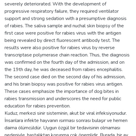
severely deteriorated. With the development of
progressive respiratory failure, they required ventilator
support and strong sedation with a presumptive diagnosis
of rabies. The saliva sample and nuchal skin biopsy of the
first case were positive for rabies virus with the antigen
being revealed by direct fluorescent antibody test. The
results were also positive for rabies virus by reverse
transcriptase polymerase chain reaction. Thus, the diagnosis
was confirmed on the fourth day of the admission, and on
the 19th day, he was deceased from rabies encephalitis.
The second case died on the second day of his admission,
and his brain biopsy was positive for rabies virus antigen.
These cases emphasize the importance of dog bites in
rabies transmission and underscores the need for public
education for rabies prevention.
Kuduz, merkezi sinir sisteminin, akut bir viral infeksiyonudur.
İnsanlara infekte hayvanın ısırması sonrası bulaşır ve hemen
daima ölümcüldür. Uygun özgül bir tedavisinin olmaması
nedeniyle, hastalıktan korunma çok önemlidir. Burada, bir ay