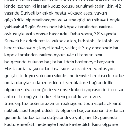
içinde izlenen iki insan kuduz olgusu sunulmaktadır. İlkin, 42
yaşında Suriyeli bir erkek hasta, yüksek ateş, yaygın
güçsüzlük, hipersalivasyon ve yutma güçlüğü şikayetleriyle,
yaklaşık 45 gün öncesinde bir köpek tarafından ısırılma
öyküsüyle acil servise başvurdu. Daha sonra, 36 yaşında
Suriyeli bir erkek hasta, yüksek ateş, hidrofobi, fotofobi ve
hipersalivasyon şikayetleriyle, yaklaşık 3 ay öncesinde bir
köpek tarafından ısırılma öyküsüyle ülkemizin sınır
bölgesinde bulunan başka bir ildeki hastaneye başvurdu.
Hastalarda başvurudan kısa süre sonra dezoryantasyon
gelişti. İlerleyici solunum sıkıntısı nedeniyle her ikisi de kuduz
ön tanılarıyla sedatize edilerek ventilatöre bağlandı. İlk
olgunun salya örneğinde ve ense kökü biyopsisinde floresan
antikor tekniğiyle kuduz etkeni görüldü ve revers
transkriptaz-polimeraz zincir reaksiyonu testi yapılarak viral
nükleik asid tespit edildi. İlk olgunun başvurusunun dördüncü
gününde kuduz tanısı doğrulandı ve yatışının 19. gününde
kuduz ensefaliti nedeniyle hasta kaybedildi. İkinci olgu ise