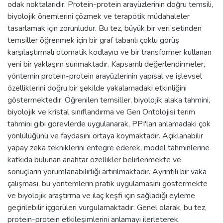
odak noktalarıdır. Protein-protein arayüzlerinin doğru temsili,
biyolojik önemlerini çözmek ve terapötik müdahaleler
tasarlamak için zorunludur. Bu tez, büyük bir veri setinden
temsiller öğrenmek için bir graf tabanlı çoklu görüş
karşılaştırmalı otomatik kodlayıcı ve bir transformer kullanan
yeni bir yaklaşım sunmaktadır. Kapsamlı değerlendirmeler,
yöntemin protein-protein arayüzlerinin yapısal ve işlevsel
özelliklerini doğru bir şekilde yakalamadaki etkinliğini
göstermektedir. Öğrenilen temsiller, biyolojik alaka tahmini,
biyolojik ve kristal sınıflandırma ve Gen Ontolojisi terim
tahmini gibi görevlerde uygulanarak, PPI'ları anlamadaki çok
yönlülüğünü ve faydasını ortaya koymaktadır. Açıklanabilir
yapay zeka tekniklerini entegre ederek, model tahminlerine
katkıda bulunan anahtar özellikler belirlenmekte ve
sonuçların yorumlanabilirliği artırılmaktadır. Ayrıntılı bir vaka
çalışması, bu yöntemlerin pratik uygulamasını göstermekte
ve biyolojik araştırma ve ilaç keşfi için sağladığı eyleme
geçirilebilir içgörüleri vurgulamaktadır. Genel olarak, bu tez,
protein-protein etkileşimlerini anlamayı ilerleterek,