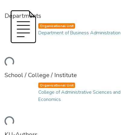
Departments
Organizational Unit
Department of Business Administration
ding...
School / College / Institute
Organizational Unit
College of Administrative Sciences and
Economics
ding...
KU-Authors