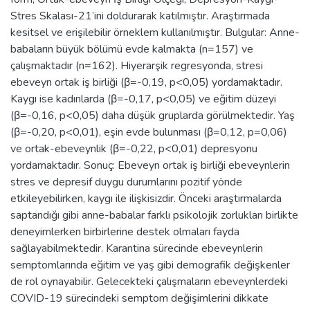
Stres Skalası-21’ini doldurarak katılmıştır. Araştırmada
kesitsel ve erişilebilir örneklem kullanılmıştır. Bulgular: Anne-
babaların büyük bölümü evde kalmakta (n=157) ve
çalışmaktadır (n=162). Hiyerarşik regresyonda, stresi
ebeveyn ortak iş birliği (β=-0,19, p<0,05) yordamaktadır.
Kaygı ise kadınlarda (β=-0,17, p<0,05) ve eğitim düzeyi
(β=-0,16, p<0,05) daha düşük gruplarda görülmektedir. Yaş
(β=-0,20, p<0,01), eşin evde bulunması (β=0,12, p=0,06)
ve ortak-ebeveynlik (β=-0,22, p<0,01) depresyonu
yordamaktadır. Sonuç: Ebeveyn ortak iş birliği ebeveynlerin
stres ve depresif duygu durumlarını pozitif yönde
etkileyebilirken, kaygı ile ilişkisizdir. Önceki araştırmalarda
saptandığı gibi anne-babalar farklı psikolojik zorlukları birlikte
deneyimlerken birbirlerine destek olmaları fayda
sağlayabilmektedir. Karantina sürecinde ebeveynlerin
semptomlarında eğitim ve yaş gibi demografik değişkenler
de rol oynayabilir. Gelecekteki çalışmaların ebeveynlerdeki
COVID-19 sürecindeki semptom değişimlerini dikkate