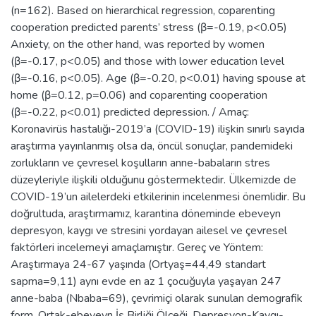
(n=162). Based on hierarchical regression, coparenting
cooperation predicted parents’ stress (β=-0.19, p<0.05)
Anxiety, on the other hand, was reported by women
(β=-0.17, p<0.05) and those with lower education level
(β=-0.16, p<0.05). Age (β=-0.20, p<0.01) having spouse at
home (β=0.12, p=0.06) and coparenting cooperation
(β=-0.22, p<0.01) predicted depression. / Amaç:
Koronavirüs hastalığı-2019’a (COVID-19) ilişkin sınırlı sayıda
araştırma yayınlanmış olsa da, öncül sonuçlar, pandemideki
zorlukların ve çevresel koşulların anne-babaların stres
düzeyleriyle ilişkili olduğunu göstermektedir. Ülkemizde de
COVID-19’un ailelerdeki etkilerinin incelenmesi önemlidir. Bu
doğrultuda, araştırmamız, karantina döneminde ebeveyn
depresyon, kaygı ve stresini yordayan ailesel ve çevresel
faktörleri incelemeyi amaçlamıştır. Gereç ve Yöntem:
Araştırmaya 24-67 yaşında (Ortyaş=44,49 standart
sapma=9,11) aynı evde en az 1 çocuğuyla yaşayan 247
anne-baba (Nbaba=69), çevrimiçi olarak sunulan demografik
form, Ortak-ebeveyn İş Birliği Ölçeği, Depresyon-Kaygı-