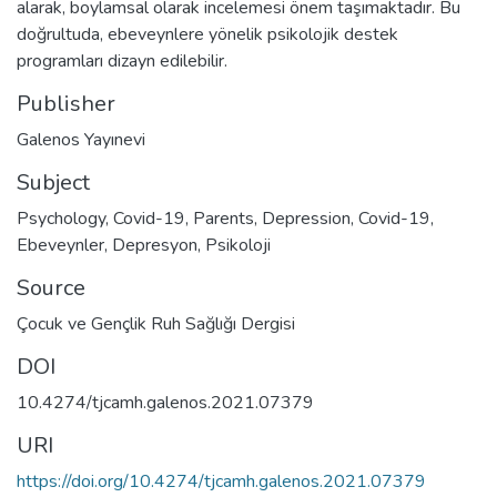
alarak, boylamsal olarak incelemesi önem taşımaktadır. Bu
doğrultuda, ebeveynlere yönelik psikolojik destek
programları dizayn edilebilir.
Publisher
Galenos Yayınevi
Subject
Psychology
,
Covid-19
,
Parents
,
Depression
,
Covid-19
,
Ebeveynler
,
Depresyon
,
Psikoloji
Source
Çocuk ve Gençlik Ruh Sağlığı Dergisi
DOI
10.4274/tjcamh.galenos.2021.07379
URI
https://doi.org/10.4274/tjcamh.galenos.2021.07379