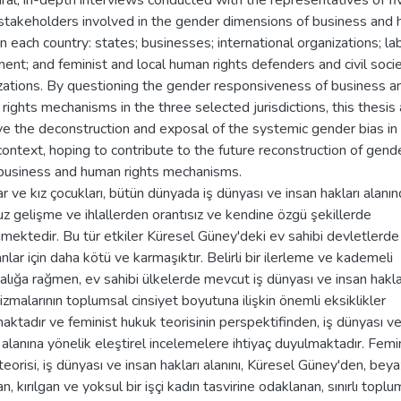
ural, in-depth interviews conducted with the representatives of fi
stakeholders involved in the gender dimensions of business and
in each country: states; businesses; international organizations; la
nt; and feminist and local human rights defenders and civil soci
zations. By questioning the gender responsiveness of business a
rights mechanisms in the three selected jurisdictions, this thesis
ve the deconstruction and exposal of the systemic gender bias in
context, hoping to contribute to the future reconstruction of gend
business and human rights mechanisms.
r ve kız çocukları, bütün dünyada iş dünyası ve insan hakları alanın
z gelişme ve ihlallerden orantısız ve kendine özgü şekillerde
nmektedir. Bu tür etkiler Küresel Güney'deki ev sahibi devletlerde
lar için daha kötü ve karmaşıktır. Belirli bir ilerleme ve kademeli
dalığa rağmen, ev sahibi ülkelerde mevcut iş dünyası ve insan hakla
zmalarının toplumsal cinsiyet boyutuna ilişkin önemli eksiklikler
aktadır ve feminist hukuk teorisinin perspektifinden, iş dünyası ve
ı alanına yönelik eleştirel incelemelere ihtiyaç duyulmaktadır. Femi
teorisi, iş dünyası ve insan hakları alanını, Küresel Güney'den, beya
, kırılgan ve yoksul bir işçi kadın tasvirine odaklanan, sınırlı toplu