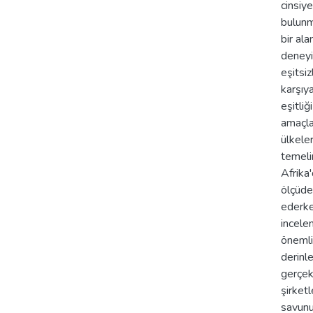
cinsiye
bulunm
bir ala
deneyi
eşitsiz
karşıy
eşitliğ
amaçla
ülkele
temeli
Afrika
ölçüde 
ederken
incele
önemli
derinl
gerçekl
şirketl
savunuc