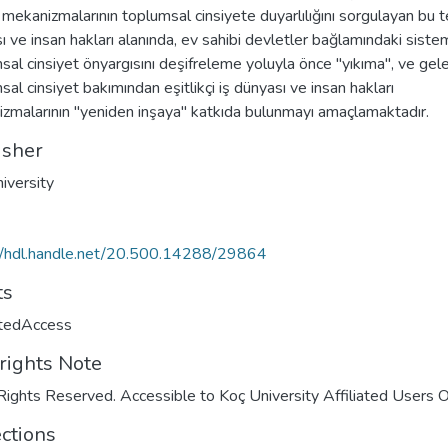
 mekanizmalarının toplumsal cinsiyete duyarlılığını sorgulayan bu te
ı ve insan hakları alanında, ev sahibi devletler bağlamındaki siste
sal cinsiyet önyargısını deşifreleme yoluyla önce "yıkıma", ve gel
al cinsiyet bakımından eşitlikçi iş dünyası ve insan hakları
zmalarının "yeniden inşaya" katkıda bulunmayı amaçlamaktadır.
isher
iversity
//hdl.handle.net/20.500.14288/29864
ts
ctedAccess
rights Note
Rights Reserved. Accessible to Koç University Affiliated Users O
ections