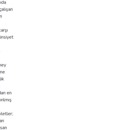
kıda
çalışan
ün
karşı
insiyet
i
ney
 ne
lik
n
dan en
ırılmış
letler;
arı
nsan