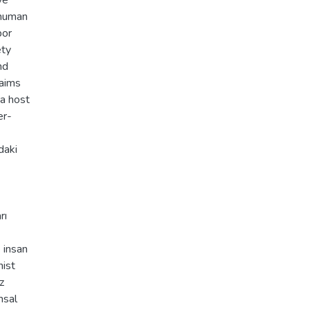
ve
 human
bor
ety
nd
 aims
 a host
er-
daki
rı
 insan
nist
z
msal