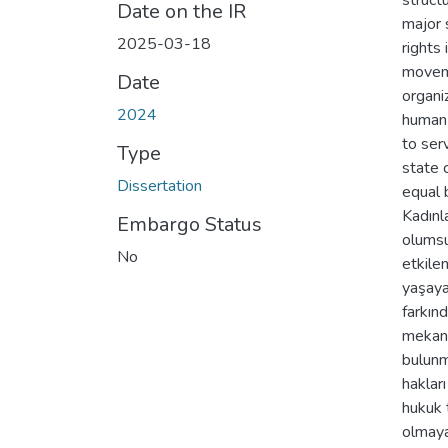
struct
Date on the IR
major 
2025-03-18
rights 
moveme
Date
organi
2024
human 
to ser
Type
state 
Dissertation
equal 
Kadınla
Embargo Status
olumsu
No
etkile
yaşayan
farkın
mekani
bulunm
haklar
hukuk 
olmayan