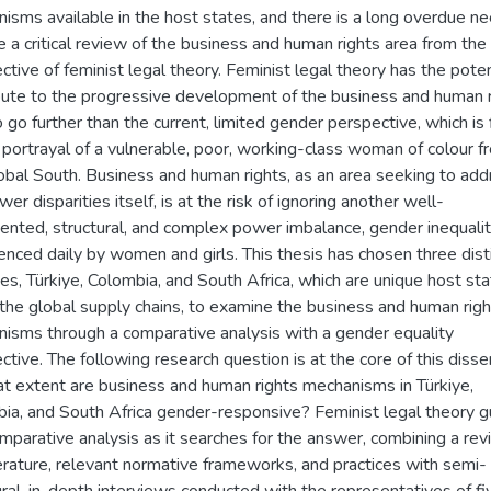
isms available in the host states, and there is a long overdue n
e a critical review of the business and human rights area from the
ctive of feminist legal theory. Feminist legal theory has the poten
bute to the progressive development of the business and human 
o go further than the current, limited gender perspective, which is 
 portrayal of a vulnerable, poor, working-class woman of colour f
obal South. Business and human rights, as an area seeking to add
er disparities itself, is at the risk of ignoring another well-
nted, structural, and complex power imbalance, gender inequalit
enced daily by women and girls. This thesis has chosen three dist
ies, Türkiye, Colombia, and South Africa, which are unique host st
 the global supply chains, to examine the business and human rig
isms through a comparative analysis with a gender equality
ctive. The following research question is at the core of this disser
t extent are business and human rights mechanisms in Türkiye,
ia, and South Africa gender-responsive? Feminist legal theory g
omparative analysis as it searches for the answer, combining a rev
terature, relevant normative frameworks, and practices with semi-