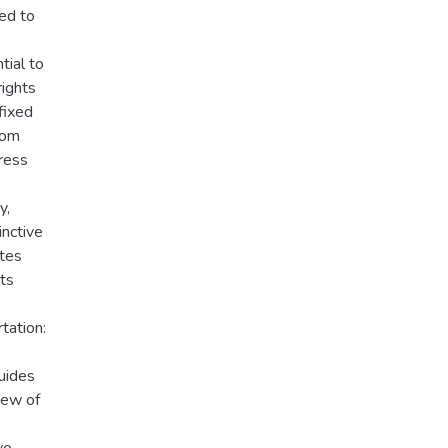
eed to
tial to
rights
fixed
rom
ress
y,
inctive
ates
hts
tation:
uides
iew of