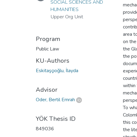
SOCIAL SCIENCES AND
mechan
HUMANITIES
provid
Upper Org Unit
perspe
contri
area t
Program
on the
Public Law
the Gl
the pow
KU-Authors
docume
Eskitaşçıoğlu, İlayda
experi
countr
within
Advisor
mechan
Oder, Bertil Emrah
perspe
To wha
Colomb
YÖK Thesis ID
this c
849036
the li