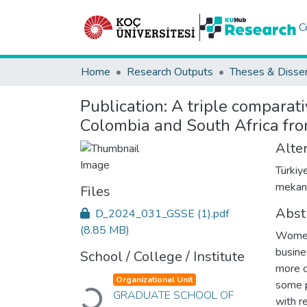
C
Home
Research Outputs
Theses & Disser
Publication:
A triple comparat
Colombia and South Africa fro
Alter
Türkiy
mekani
Files
Abst
D_2024_031_GSSE (1).pdf
(8.85 MB)
Women 
busine
School / College / Institute
more c
Organizational Unit
some p
GRADUATE SCHOOL OF
Loading...
with r