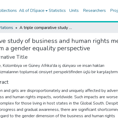
ollections
All of DSpace
Statistics
Units
Researchers
Proj
tations
A triple comparative study of business and human rights mechanisms in Türkiye, Colombia and South Africa from a gender equality perspective
ive study of business and human rights m
m a gender equality perspective
native Title
e, Kolombiya ve Güney Afrika'da iş dünyası ve insan hakları
zmalarının toplumsal cinsiyet perspektifinden üçlü bir karşılaştırm
ract
and girls are disproportionately and uniquely affected by adver
ss and human rights impacts, worldwide. Such impacts are worse
omplex for those living in host states in the Global South. Despi
rogress and gradual awareness, there are significant shortcomi
egard to the gender dimension of the business and human rights