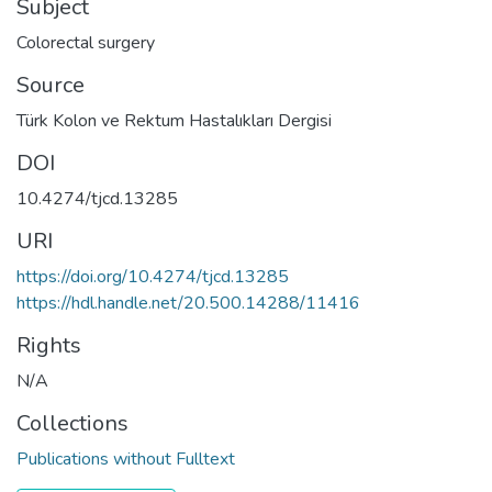
Subject
Colorectal surgery
Source
Türk Kolon ve Rektum Hastalıkları Dergisi
DOI
10.4274/tjcd.13285
URI
https://doi.org/10.4274/tjcd.13285
https://hdl.handle.net/20.500.14288/11416
Rights
N/A
Collections
Publications without Fulltext