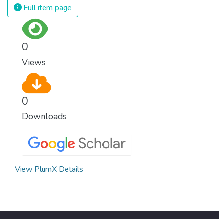
Full item page
0
Views
0
Downloads
View PlumX Details