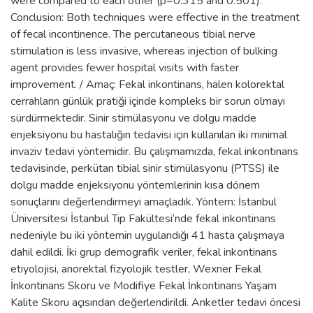
were compared to each other (p=0.315 and 0.501).
Conclusion: Both techniques were effective in the treatment
of fecal incontinence. The percutaneous tibial nerve
stimulation is less invasive, whereas injection of bulking
agent provides fewer hospital visits with faster
improvement. / Amaç: Fekal inkontinans, halen kolorektal
cerrahların günlük pratiği içinde kompleks bir sorun olmayı
sürdürmektedir. Sinir stimülasyonu ve dolgu madde
enjeksiyonu bu hastalığın tedavisi için kullanılan iki minimal
invaziv tedavi yöntemidir. Bu çalışmamızda, fekal inkontinans
tedavisinde, perkütan tibial sinir stimülasyonu (PTSS) ile
dolgu madde enjeksiyonu yöntemlerinin kısa dönem
sonuçlarını değerlendirmeyi amaçladık. Yöntem: İstanbul
Üniversitesi İstanbul Tıp Fakültesi’nde fekal inkontinans
nedeniyle bu iki yöntemin uygulandığı 41 hasta çalışmaya
dahil edildi. İki grup demografik veriler, fekal inkontinans
etiyolojisi, anorektal fizyolojik testler, Wexner Fekal
İnkontinans Skoru ve Modifiye Fekal İnkontinans Yaşam
Kalite Skoru açısından değerlendirildi. Anketler tedavi öncesi