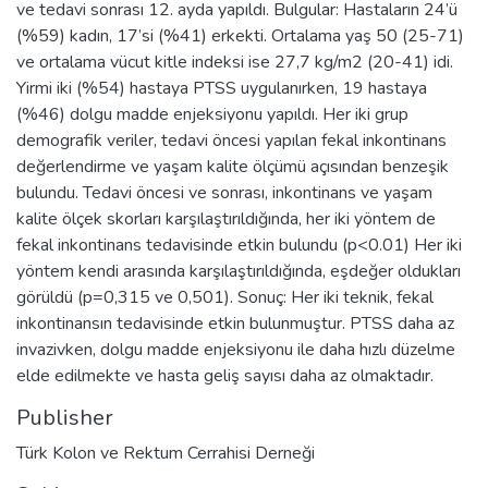
ve tedavi sonrası 12. ayda yapıldı. Bulgular: Hastaların 24’ü
(%59) kadın, 17’si (%41) erkekti. Ortalama yaş 50 (25-71)
ve ortalama vücut kitle indeksi ise 27,7 kg/m2 (20-41) idi.
Yirmi iki (%54) hastaya PTSS uygulanırken, 19 hastaya
(%46) dolgu madde enjeksiyonu yapıldı. Her iki grup
demografik veriler, tedavi öncesi yapılan fekal inkontinans
değerlendirme ve yaşam kalite ölçümü açısından benzeşik
bulundu. Tedavi öncesi ve sonrası, inkontinans ve yaşam
kalite ölçek skorları karşılaştırıldığında, her iki yöntem de
fekal inkontinans tedavisinde etkin bulundu (p<0.01) Her iki
yöntem kendi arasında karşılaştırıldığında, eşdeğer oldukları
görüldü (p=0,315 ve 0,501). Sonuç: Her iki teknik, fekal
inkontinansın tedavisinde etkin bulunmuştur. PTSS daha az
invazivken, dolgu madde enjeksiyonu ile daha hızlı düzelme
elde edilmekte ve hasta geliş sayısı daha az olmaktadır.
Publisher
Türk Kolon ve Rektum Cerrahisi Derneği