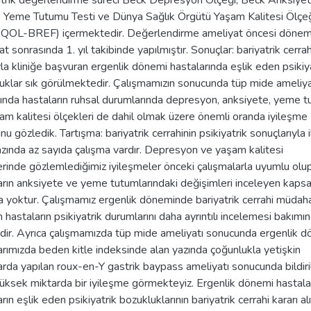
atrik değerlendirme süreci Beck Depresyon Ölçeği, Beck Anksiye
, Yeme Tutumu Testi ve Dünya Sağlık Örgütü Yaşam Kalitesi Ölçeğ
OL-BREF) içermektedir. Değerlendirme ameliyat öncesi döne
t sonrasında 1. yıl takibinde yapılmıştır. Sonuçlar: bariyatrik cerrah
la kliniğe başvuran ergenlik dönemi hastalarında eşlik eden psikiy
uklar sık görülmektedir. Çalışmamızın sonucunda tüp mide ameliya
ında hastaların ruhsal durumlarında depresyon, anksiyete, yeme 
am kalitesi ölçekleri de dahil olmak üzere önemli oranda iyileşme
u gözledik. Tartışma: bariyatrik cerrahinin psikiyatrik sonuçlarıyla il
azında az sayıda çalışma vardır. Depresyon ve yaşam kalitesi
erinde gözlemlediğimiz iyileşmeler önceki çalışmalarla uyumlu olu
arın anksiyete ve yeme tutumlarındaki değişimleri inceleyen kapsa
a yoktur. Çalışmamız ergenlik döneminde bariyatrik cerrahi müdah
 hastaların psikiyatrik durumlarını daha ayrıntılı incelemesi bakımı
dir. Ayrıca çalışmamızda tüp mide ameliyatı sonucunda ergenlik 
arımızda beden kitle indeksinde alan yazında çoğunlukla yetişkin
arda yapılan roux-en-Y gastrik baypass ameliyatı sonucunda bildir
üksek miktarda bir iyileşme görmekteyiz. Ergenlik dönemi hastala
rın eşlik eden psikiyatrik bozukluklarının bariyatrik cerrahi kararı al