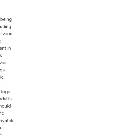
-being
luding
ussion:
c
ent in
us
vior
ies
ic
n
dings
adults.
should
ic
iyatrik
n