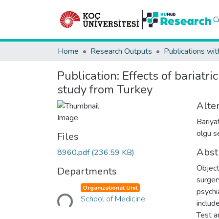
C
Home
Research Outputs
Publications wit
Publication:
Effects of bariatr
study from Turkey
Alter
Bariyat
olgu se
Files
Abst
8960.pdf
(236.59 KB)
Object
Departments
surger
Loading...
Organizational Unit
psychi
School of Medicine
includ
Test a