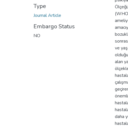
psikiy
Type
Ölçeği
(WHOQ
Journal Article
ameliya
Embargo Status
amacıy
bozukl
NO
sonras
ve yaş
olduğun
alan y
ölçekl
hastal
çalışm
geçiren
önemli
hastal
hastal
daha y
hastala