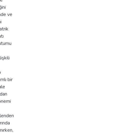
te
ini
mde ve
i
atrik
tı
tutumu
işkili
p
mlı bir
ale
ndan
dönemi
ilenden
rında
ınırken,