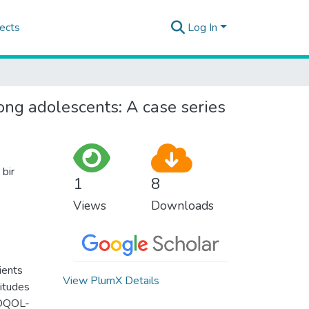
ects
Log In
ong adolescents: A case series
 bir
1
8
Views
Downloads
ients
View PlumX Details
titudes
HOQOL-