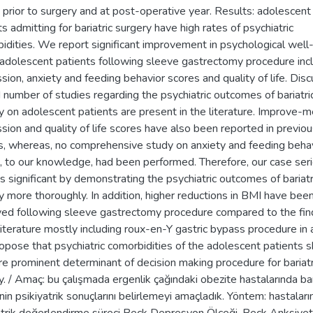
prior to surgery and at post-operative year. Results: adolescent
s admitting for bariatric surgery have high rates of psychiatric
idities. We report significant improvement in psychological well
 adolescent patients following sleeve gastrectomy procedure inc
sion, anxiety and feeding behavior scores and quality of life. Disc
d number of studies regarding the psychiatric outcomes of bariatri
y on adolescent patients are present in the literature. Improve-m
sion and quality of life scores have also been reported in previo
s, whereas, no comprehensive study on anxiety and feeding beha
, to our knowledge, had been performed. Therefore, our case ser
is significant by demonstrating the psychiatric outcomes of bariatr
y more thoroughly. In addition, higher reductions in BMI have bee
ed following sleeve gastrectomy procedure compared to the fin
 literature mostly including roux-en-Y gastric bypass procedure in 
pose that psychiatric comorbidities of the adolescent patients 
e prominent determinant of decision making procedure for bariatr
y. / Amaç: bu çalışmada ergenlik çağındaki obezite hastalarında bar
nin psikiyatrik sonuçlarını belirlemeyi amaçladık. Yöntem: hastaları