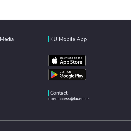
 Media
KU Mobile App
Contact
openaccess@ku.edu.tr