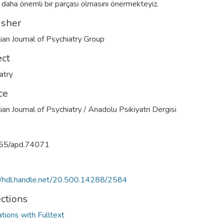
n daha önemli bir parçası olmasını önermekteyiz.
isher
ian Journal of Psychiatry Group
ect
atry
ce
ian Journal of Psychiatry / Anadolu Psikiyatri Dergisi
55/apd.74071
//hdl.handle.net/20.500.14288/2584
ections
ations with Fulltext