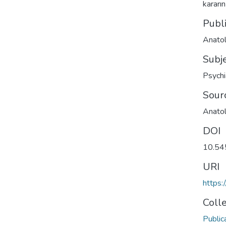
kararı
Publ
Anatol
Subj
Psychi
Sour
Anatol
DOI
10.54
URI
https:
Coll
Public