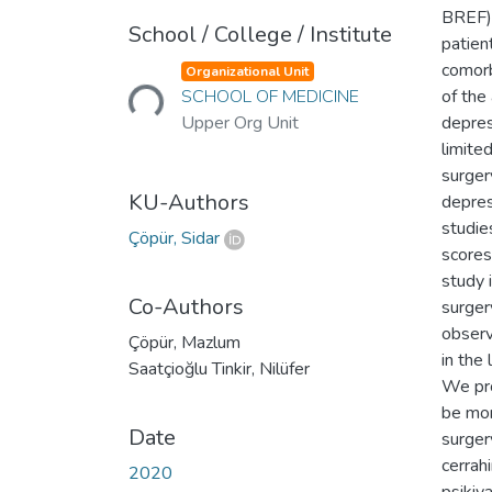
BREF) 
School / College / Institute
patient
Loading...
comorb
Organizational Unit
SCHOOL OF MEDICINE
of the
Upper Org Unit
depres
limite
surger
KU-Authors
depres
studie
Çöpür, Sidar
scores
study 
Co-Authors
surger
observ
Çöpür, Mazlum
in the
Saatçioğlu Tinkir, Nilüfer
We pro
be mor
Date
surger
cerrahi
2020