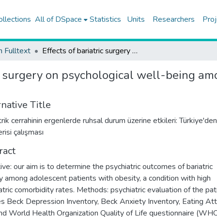
ollections
All of DSpace
Statistics
Units
Researchers
Proj
h Fulltext
Effects of bariatric surgery on psychological well-being among adolescents: A case series study from Turkey
ic surgery on psychological well-being am
native Title
rik cerrahinin ergenlerde ruhsal durum üzerine etkileri: Türkiye'den
risi çalışması
ract
ive: our aim is to determine the psychiatric outcomes of bariatric
y among adolescent patients with obesity, a condition with high
atric comorbidity rates. Methods: psychiatric evaluation of the pat
es Beck Depression Inventory, Beck Anxiety Inventory, Eating At
nd World Health Organization Quality of Life questionnaire (W