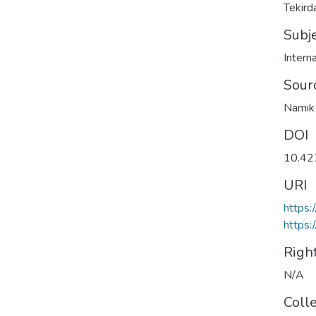
Tekird
Subj
Intern
Sour
Namık 
DOI
10.42
URI
https:
https:
Righ
N/A
Coll