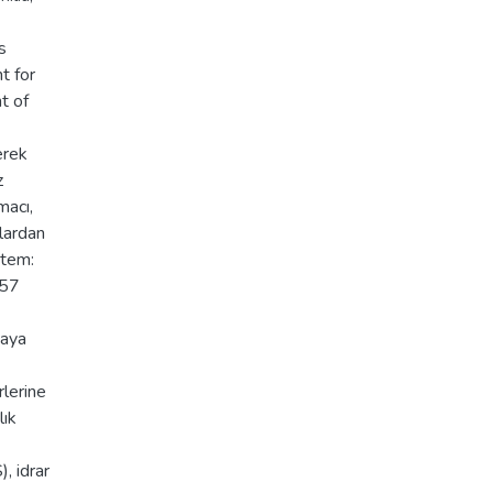
s
t for
t of
erek
z
macı,
lardan
ntem:
857
maya
rlerine
lık
, idrar