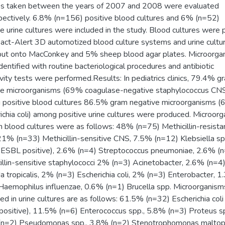
es taken between the years of 2007 and 2008 were evaluated
pectively. 6.8% (n=156) positive blood cultures and 6% (n=52)
ve urine cultures were included in the study. Blood cultures were 
act-Alert 3D automotized blood culture systems and urine cultu
ut onto MacConkey and 5% sheep blood agar plates. Microorga
dentified with routine bacteriological procedures and antibiotic
ivity tests were performed.Results: In pediatrics clinics, 79.4% g
ve microorganisms (69% coagulase-negative staphylococcus CN
positive blood cultures 86.5% gram negative microorganisms 
ichia coli) among positive urine cultures were produced. Microor
n blood cultures were as follows: 48% (n=75) Methicillin-resista
1% (n=33) Methicillin-sensitive CNS, 7.5% (n=12) Klebsiella sp
ESBL positive), 2.6% (n=4) Streptococcus pneumoniae, 2.6% (
illin-sensitive staphylococci 2% (n=3) Acinetobacter, 2.6% (n=4
a tropicalis, 2% (n=3) Escherichia coli, 2% (n=3) Enterobacter, 
Haemophilus influenzae, 0.6% (n=1) Brucella spp. Microorganism
ed in urine cultures are as follows: 61.5% (n=32) Escherichia col
ositive), 11.5% (n=6) Enterococcus spp., 5.8% (n=3) Proteus sp
n=2) Pseudomonas spp., 3.8% (n=2) Stenotrophomonas maltophi