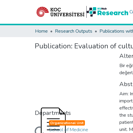
C
Home
Research Outputs
Publications wit
Publication:
Evaluation of cultu
Alter
Bir eği
değerl
Abst
Aim: I
import
effect
Departments
the st
Loading...
patien
Organizational Unit
unit. 
School of Medicine