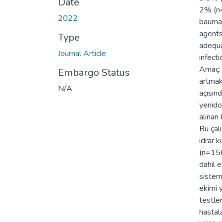
Date
2% (n=
2022
bauman
agents
Type
adequa
Journal Article
infecti
Amaç: 
Embargo Status
artmak
N/A
açısın
yenido
alınan
Bu çal
idrar 
(n=156
dahil 
sistem
ekimi 
testle
hastal