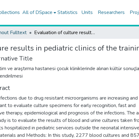
ollections
All of DSpace
Statistics
Units
Researchers
Proj
hout Fulltext
Evaluation of culture results in pediatric clinics of the training and research hospital
re results in pediatric clinics of the trai
native Title
tim ve araştırma hastanesi çocuk kliniklerinde alınan kültür sonuçla
endirilmesi
ract
nfections due to drug resistant microorganisms are increasing and i
ant to evaluate culture specimens for early recognition, fast and
ive therapy, epidemiological and prognosis of the infections. The a
udy is to evaluate the results of blood and urine cultures taken f
ts hospitalized in pediatric services outside the neonatal intensiv
Materials and Methods: In this study, 2277 blood cultures and 857