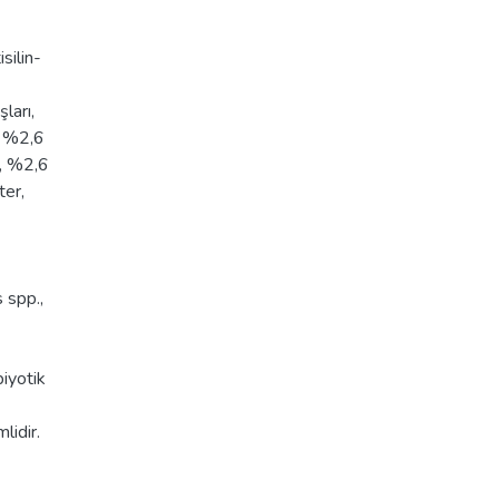
silin-
ları,
, %2,6
r, %2,6
ter,
 spp.,
biyotik
lidir.