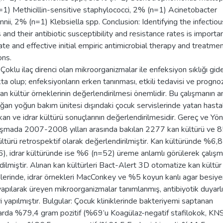
1) Methicillin-sensitive staphylococci, 2% (n=1) Acinetobacter
nii, 2% (n=1) Klebsiella spp. Conclusion: Identifying the infectiou
 and their antibiotic susceptibility and resistance rates is importan
te and effective initial empiric antimicrobial therapy and treatmen
ons.
Çoklu ilaç direnci olan mikroorganizmalar ile enfeksiyon sıklığı gid
ta olup; enfeksiyonların erken tanınması, etkili tedavisi ve progno
dan kültür örneklerinin değerlendirilmesi önemlidir. Bu çalışmanın a
ğan yoğun bakım ünitesi dışındaki çocuk servislerinde yatan hasta
 kan ve idrar kültürü sonuçlarının değerlendirilmesidir. Gereç ve Yö
ışmada 2007-2008 yılları arasında bakılan 2277 kan kültürü ve 
kültürü retrospektif olarak değerlendirilmiştir. Kan kültüründe %6,8
), idrar kültüründe ise %6 (n=52) üreme anlamlı görülerek çalış
edilmiştir. Alınan kan kültürleri Bact-Alert 3D otomatize kan kültür
lerinde, idrar örnekleri MacConkey ve %5 koyun kanlı agar besiye
yapılarak üreyen mikroorganizmalar tanımlanmış, antibiyotik duyarlı
ri yapılmıştır. Bulgular: Çocuk kliniklerinde bakteriyemi saptanan
arda %79,4 gram pozitif (%69’u Koagülaz-negatif stafilokok, KNS)