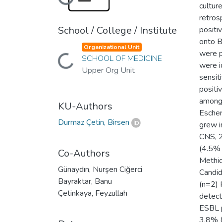
cultur
retros
School / College / Institute
positi
onto B
Loading...
Organizational Unit
were p
SCHOOL OF MEDICINE
were i
Upper Org Unit
sensit
positi
among 
KU-Authors
Escher
Durmaz Çetin, Birsen
grew i
CNS, 2
(4.5% 
Co-Authors
Methic
Günaydın, Nurşen Ciğerci
Candid
Bayraktar, Banu
(n=2) 
Çetinkaya, Feyzullah
detect
ESBL p
3.8% (