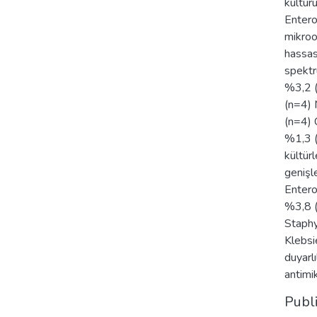
kültür
Entero
mikroo
hassas
spektr
%3,2 (
(n=4) 
(n=4) 
%1,3 (
kültür
genişl
Entero
%3,8 (
Staphy
Klebsi
duyarlı
antimi
Publ