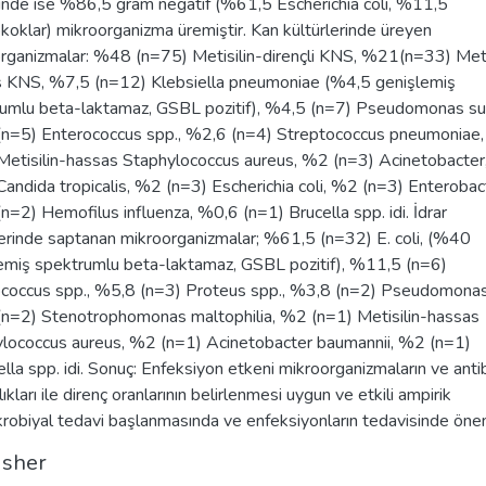
ünde ise %86,5 gram negatif (%61,5 Escherichia coli, %11,5
koklar) mikroorganizma üremiştir. Kan kültürlerinde üreyen
rganizmalar: %48 (n=75) Metisilin-dirençli KNS, %21(n=33) Meti
 KNS, %7,5 (n=12) Klebsiella pneumoniae (%4,5 genişlemiş
umlu beta-laktamaz, GSBL pozitif), %4,5 (n=7) Pseudomonas suş
n=5) Enterococcus spp., %2,6 (n=4) Streptococcus pneumoniae
Metisilin-hassas Staphylococcus aureus, %2 (n=3) Acinetobacte
Candida tropicalis, %2 (n=3) Escherichia coli, %2 (n=3) Enterobac
n=2) Hemofilus influenza, %0,6 (n=1) Brucella spp. idi. İdrar
lerinde saptanan mikroorganizmalar; %61,5 (n=32) E. coli, (%40
emiş spektrumlu beta-laktamaz, GSBL pozitif), %11,5 (n=6)
coccus spp., %5,8 (n=3) Proteus spp., %3,8 (n=2) Pseudomonas
n=2) Stenotrophomonas maltophilia, %2 (n=1) Metisilin-hassas
lococcus aureus, %2 (n=1) Acinetobacter baumannii, %2 (n=1)
ella spp. idi. Sonuç: Enfeksiyon etkeni mikroorganizmaların ve anti
lıkları ile direnç oranlarının belirlenmesi uygun ve etkili ampirik
krobiyal tedavi başlanmasında ve enfeksiyonların tedavisinde önem
isher