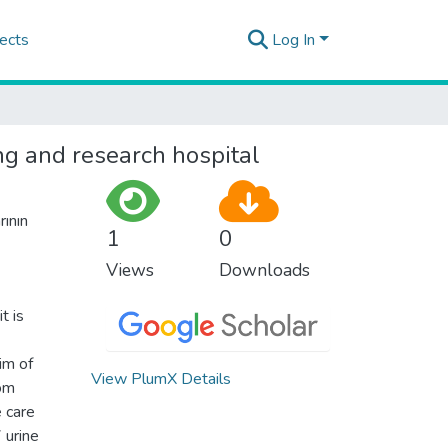
ects
Log In
ning and research hospital
rının
1
0
Views
Downloads
t is
im of
View PlumX Details
rom
e care
 urine