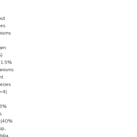
put
res
nisms
ram
S)
(61.5%
ganisms
nt
ecies
n=4)
)
1.3%
s
i (40%
p.,
lia,