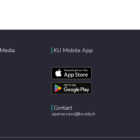
 Media
KU Mobile App
Contact
openaccess@ku.edu.tr