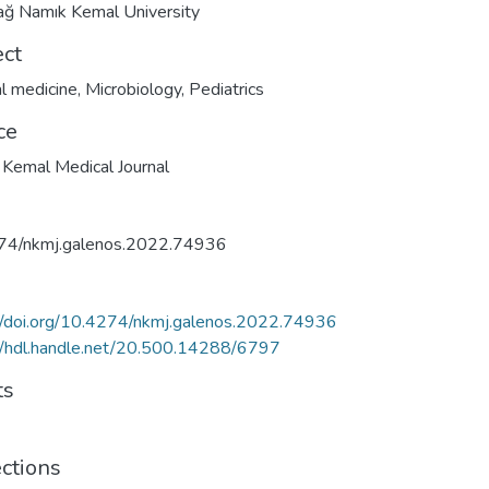
ağ Namık Kemal University
ect
al medicine
,
Microbiology
,
Pediatrics
ce
Kemal Medical Journal
74/nkmj.galenos.2022.74936
//doi.org/10.4274/nkmj.galenos.2022.74936
//hdl.handle.net/20.500.14288/6797
ts
ections