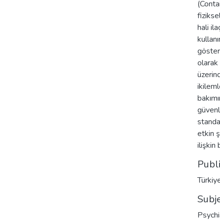
(Conta
fiziks
hali il
kullanı
göster
olarak
üzerin
ikilem
bakımın
güvenli
standa
etkin 
ilişkin
Publ
Türkiy
Subj
Psychi