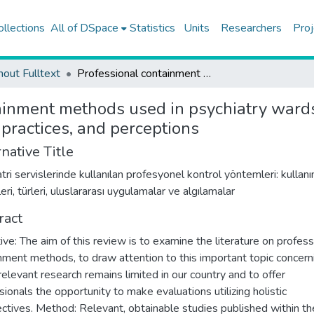
ollections
All of DSpace
Statistics
Units
Researchers
Proj
hout Fulltext
Professional containment methods used in psychiatry wards: justifications for their utilization, types, international practices, and perceptions
inment methods used in psychiatry wards: j
l practices, and perceptions
native Title
atri servislerinde kullanılan profesyonel kontrol yöntemleri: kullan
ri, türleri, uluslararası uygulamalar ve algılamalar
ract
ive: The aim of this review is to examine the literature on profess
nment methods, to draw attention to this important topic concern
relevant research remains limited in our country and to offer
sionals the opportunity to make evaluations utilizing holistic
ctives. Method: Relevant, obtainable studies published within th