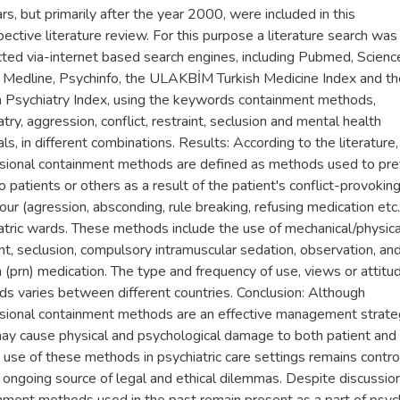
rs, but primarily after the year 2000, were included in this
pective literature review. For this purpose a literature search was
ted via-internet based search engines, including Pubmed, Scienc
, Medline, Psychinfo, the ULAKBİM Turkish Medicine Index and th
h Psychiatry Index, using the keywords containment methods,
try, aggression, conflict, restraint, seclusion and mental health
ls, in different combinations. Results: According to the literature,
sional containment methods are defined as methods used to pr
o patients or others as a result of the patient's conflict-provokin
our (agression, absconding, rule breaking, refusing medication etc.)
atric wards. These methods include the use of mechanical/physica
int, seclusion, compulsory intramuscular sedation, observation, an
a (prn) medication. The type and frequency of use, views or attitu
s varies between different countries. Conclusion: Although
sional containment methods are an effective management strate
ay cause physical and psychological damage to both patient and s
 use of these methods in psychiatric care settings remains contro
 ongoing source of legal and ethical dilemmas. Despite discussion