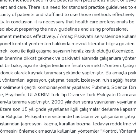
nment methods used in the past remain present as a part of psych
ent and care. There is a need for standard practice guidelines to 
curity of patients and staff and to use those methods effectively
ly. In conclusion, it is necessary that health care professionals be
ed about preparing the new guidelines and using professional
nment methods effectively. / Amaç: Psikiyatri servislerinde kullanı
yonel kontrol yöntemleri hakkında mevcut literatür bilgisi gözden
erek, konu ile ilgili çalışma sayısının henüz kısıtlı olduğu ülkemizde,
n önemine dikkat çekmek ve psikiyatri alanında çalışanlara yönte
ül bir bakış açısı ile değerlendirme fırsatı vermektir.Yöntem: Çalış
 dönük olarak kaynak taraması şeklinde yapılmıştır. Bu amaçla psiki
l yöntemleri, agresyon, çatışma, tespit, izolasyon, ruh sağlığı hast
r kelimeleri çeşitli kombinasyonlar yapılarak Pubmed, Science Dir
e, Psychinfo, ULAKBİM Türk Tıp Dizini ve Türk Psikiyatri Dizini ar
rıyla tarama yapılmıştır. 2000 yılından sonra yayınlanan yayınlar ağ
üzere son 15 yıl içinde yayınlanan ilgili çalışmalar derleme kapsa
tır.Bulgular: Psikiyatri servislerinde hastaların ve çalışanların çatı
ışlarından (agresyon, kaçma, kuralları bozma, tedaviyi reddetme vb
görmesini önlemek amacıyla kullanılan yöntemler "Kontrol Yönteml