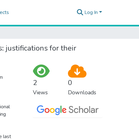
ects
Log In
ustifications for their
ım
2
0
Views
Downloads
ional
ing
e last