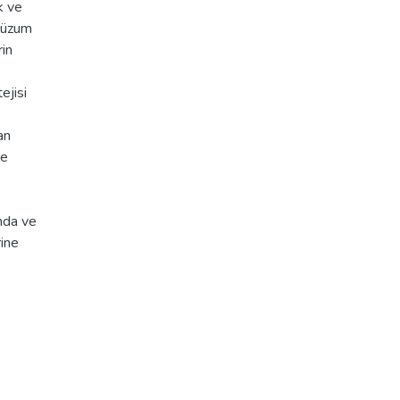
k ve
 lüzum
rin
ejisi
an
ve
ında ve
rine