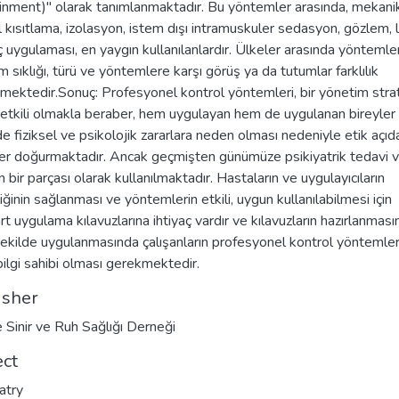
inment)" olarak tanımlanmaktadır. Bu yöntemler arasında, mekani
el kısıtlama, izolasyon, istem dışı intramuskuler sedasyon, gözlem,
aç uygulaması, en yaygın kullanılanlardır. Ülkeler arasında yöntemle
m sıklığı, türü ve yöntemlere karşı görüş ya da tutumlar farklılık
mektedir.Sonuç: Profesyonel kontrol yöntemleri, bir yönetim strat
 etkili olmakla beraber, hem uygulayan hem de uygulanan bireyler
de fiziksel ve psikolojik zararlara neden olması nedeniyle etik açıd
ler doğurmaktadır. Ancak geçmişten günümüze psikiyatrik tedavi 
 bir parçası olarak kullanılmaktadır. Hastaların ve uygulayıcıların
ğinin sağlanması ve yöntemlerin etkili, uygun kullanılabilmesi için
rt uygulama kılavuzlarına ihtiyaç vardır ve kılavuzların hazırlanmas
şekilde uygulanmasında çalışanların profesyonel kontrol yöntemle
 bilgi sahibi olması gerekmektedir.
isher
e Sinir ve Ruh Sağlığı Derneği
ect
atry