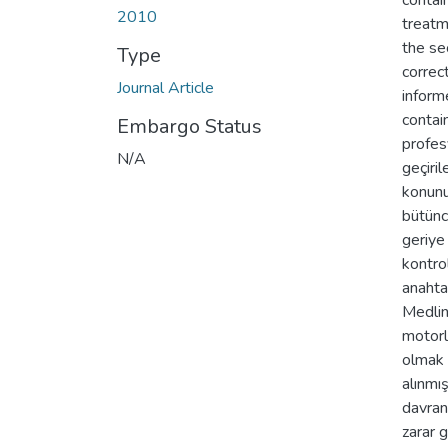
contai
2010
treatm
the se
Type
correct
Journal Article
inform
contai
Embargo Status
profes
N/A
geçiril
konunu
bütünc
geriye
kontro
anahta
Medlin
motorla
olmak 
alınmış
davran
zarar 