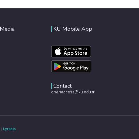
 Media
KU Mobile App
Contact
openaccess@ku.edu.tr
e
|
Lyrasis