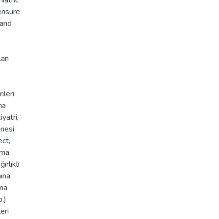
iatric
ensure
 and
lan
mleri
ma
yatri,
anesi
ect,
ama
ırlıklı
mına
şma
.)
eri