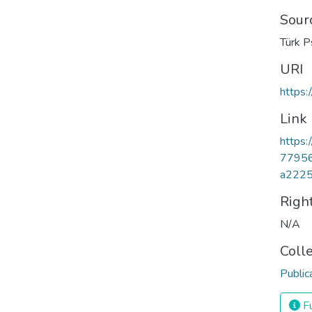
Sour
Türk Ps
URI
https:
Link
https:
7795
a222
Righ
N/A
Coll
Public
Fu