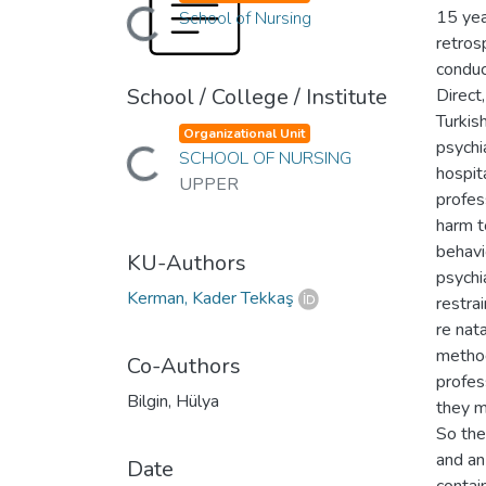
Loading...
15 yea
School of Nursing
retros
conduc
School / College / Institute
Direct
Loading...
Turkis
Organizational Unit
psychia
SCHOOL OF NURSING
hospita
UPPER
profes
harm t
behavi
KU-Authors
psychi
Kerman, Kader Tekkaş
restra
re nat
method
Co-Authors
profes
Bilgin, Hülya
they m
So the
and an
Date