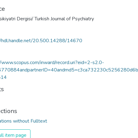
ce
ikiyatri Dergisi/ Turkish Journal of Psychiatry
//hdl.handle.net/20.500.14288/14670
//www.scopus.com/inward/record.uri?eid=2-s2.0-
6770884andpartnerID=40andmd5=c3ca732230c5256280d6
514
ts
ections
ations without Fulltext
ll item page