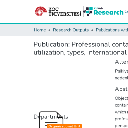
C
Home
Research Outputs
Publications wit
Publication:
Professional conta
utilization, types, internationa
Alter
Psikiy
nedenle
Abst
Object
contai
which 
Departments
profes
perspe
Organizational Unit