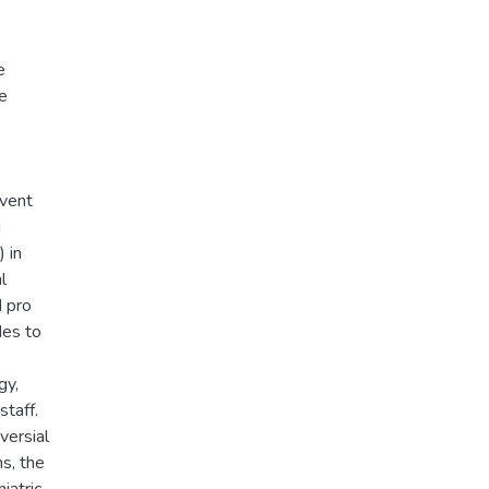
e
e
event
g
 in
l
d pro
des to
gy,
taff.
versial
s, the