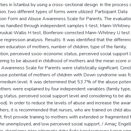
ities in İstanbul by using a cross-sectional design. In the process 
tion, two different types of forms were utilized: Participant Data
tion Form and Abuse Awareness Scale for Parents. The evaluatio
as handled through independent samples t-test, Mann-Whitney
Kruskal-Wallis H test, Bonferoni-corrected Mann-Whitney U test
le regression analysis. Results: It was identified that the differen
n education of mothers, number of children, type of the family,
tion, perceived socio-economic status, perceived social support l
ering to be abused in childhood of mothers and the mean score o
Awareness Scale for Parents were statistically significant. Concl
use potential of mothers of children with Down syndrome was f
 medium level. It was determined that 53.7% of the abuse potent
thers were explained by four independent variables (family type,
g status, perceived social support level and considering to be ab
ood). In order to reduce the levels of abuse and increase the awa
hers, it is recommended that nurses, who are trained on child ab
t, first provide training to mothers with extended or fragmented 
the unemployed, and low perceived social support. / Amaç: Engell