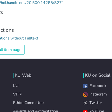
//hdl.handle.net/20.500.14288/8271
ts
ections
ations without Fulltext
ll item page
KU Web
KU on Social
KU
Facebook
VPRI
Instagram
Ethics Committee
Twitter
Awards and Accreditation
YouTube