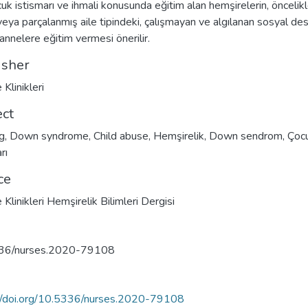
ocuk istismarı ve ihmali konusunda eğitim alan hemşirelerin, öncelik
veya parçalanmış aile tipindeki, çalışmayan ve algılanan sosyal de
annelere eğitim vermesi önerilir.
isher
 Klinikleri
ect
g
,
Down syndrome
,
Child abuse
,
Hemşirelik
,
Down sendrom
,
Çoc
rı
ce
 Klinikleri Hemşirelik Bilimleri Dergisi
36/nurses.2020-79108
//doi.org/10.5336/nurses.2020-79108