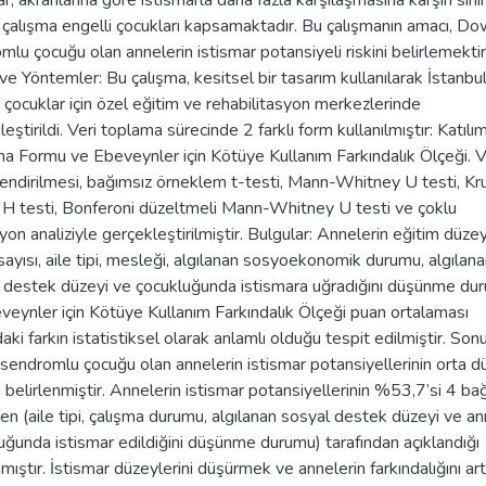
r, akranlarına göre istismarla daha fazla karşılaşmasına karşın sınır
 çalışma engelli çocukları kapsamaktadır. Bu çalışmanın amacı, D
mlu çocuğu olan annelerin istismar potansiyeli riskini belirlemektir
ve Yöntemler: Bu çalışma, kesitsel bir tasarım kullanılarak İstanbul
i çocuklar için özel eğitim ve rehabilitasyon merkezlerinde
eştirildi. Veri toplama sürecinde 2 farklı form kullanılmıştır: Katılım
a Formu ve Ebeveynler için Kötüye Kullanım Farkındalık Ölçeği. Ve
endirilmesi, bağımsız örneklem t-testi, Mann-Whitney U testi, Kr
 H testi, Bonferoni düzeltmeli Mann-Whitney U testi ve çoklu
on analiziyle gerçekleştirilmiştir. Bulgular: Annelerin eğitim düzey
sayısı, aile tipi, mesleği, algılanan sosyoekonomik durumu, algılan
 destek düzeyi ve çocukluğunda istismara uğradığını düşünme du
eveynler için Kötüye Kullanım Farkındalık Ölçeği puan ortalaması
aki farkın istatistiksel olarak anlamlı olduğu tespit edilmiştir. Sonu
endromlu çocuğu olan annelerin istismar potansiyellerinin orta d
 belirlenmiştir. Annelerin istismar potansiyellerinin %53,7’si 4 ba
en (aile tipi, çalışma durumu, algılanan sosyal destek düzeyi ve an
uğunda istismar edildiğini düşünme durumu) tarafından açıklandığı
mıştır. İstismar düzeylerini düşürmek ve annelerin farkındalığını ar