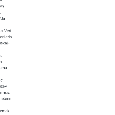
lı
own
.
’da
cı Veri
rilerin
uskal-
i,
an
rumu
ç:
üzey
ğımsız
nelerin
tırmak