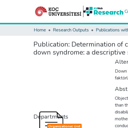
C
Home
Research Outputs
Publications wit
Publication:
Determination of c
down syndrome: a descriptive 
Alter
Down s
faktörl
Abst
Object
than t
disabi
Departments
mother
conduc
Organizational Unit