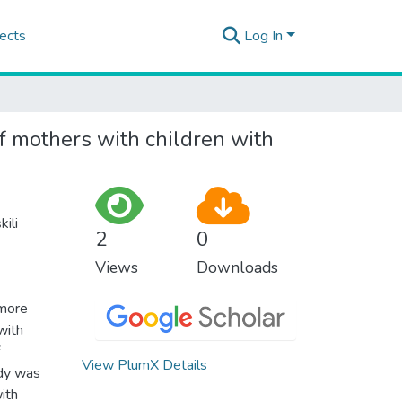
ects
Log In
of mothers with children with
ili
2
0
Views
Downloads
 more
with
View PlumX Details
udy was
ith