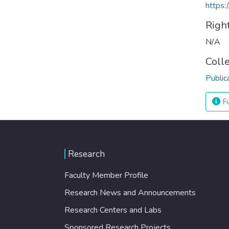
https:
Righ
N/A
Coll
Public
Fu
Research
Faculty Member Profile
Research News and Announcements
Research Centers and Labs
Sponsored Research Projects