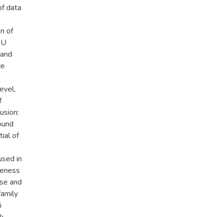
of data
n of
 U
 and
ce
evel,
f
usion:
ound
ial of
used in
reness
use and
family
i