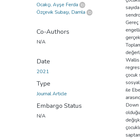
çocukla
Ocakçı, Ayşe Ferda
sayıda
Özçevik Subaşı, Damla
sendro
Gereç 
engell
Co-Authors
gerçekl
N/A
Toplam
değerl
Wallis
Date
regresy
2021
çocuk 
sosyal
Type
ile Eb
Journal Article
arasınd
Embargo Status
Down s
olduğu
N/A
değişk
çocukl
saptan