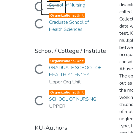
Loading...
disabil
School of Nursing
collec
Loading...
Organizational Unit
Collec
Graduate School of
data w
Health Sciences
test, 
multip
betwee
School / College / Institute
occupa
Loading...
Organizational Unit
consid
GRADUATE SCHOOL OF
Abuse 
HEALTH SCIENCES
The ab
Upper Org Unit
out as
the mo
Loading...
Organizational Unit
workin
SCHOOL OF NURSING
childh
UPPER
of mot
neglec
type, 
KU-Authors