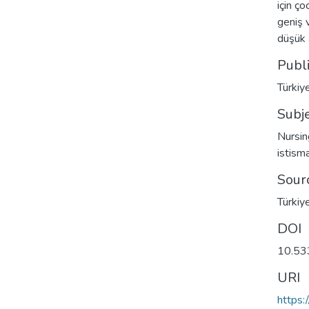
için ç
geniş 
düşük 
Publ
Türkiye
Subj
Nursin
istisma
Sour
Türkiye
DOI
10.53
URI
https: