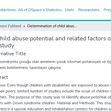
ollections
All of DSpace
Statistics
Units
Researchers
Proj
hout Fulltext
Determination of child abuse potential and related factors of mothers with children with down syndrome: a descriptive study
hild abuse potential and related factors 
study
native Title
endromlu çocuğu olan annelerin çocuk istismarı potansiyeli ve ilişk
erin belirlenmesi: tanımlayıcı çalışma
ract
ive: Even though children with disabilities are exposed to abuse
heir peers, limited number of studies include the issue of children 
lities. The purpose of this study was to identify abuse potential of
s with Down syndrome children. Material and Methods: This st
ted in a special education and rehabilitation centers for children w