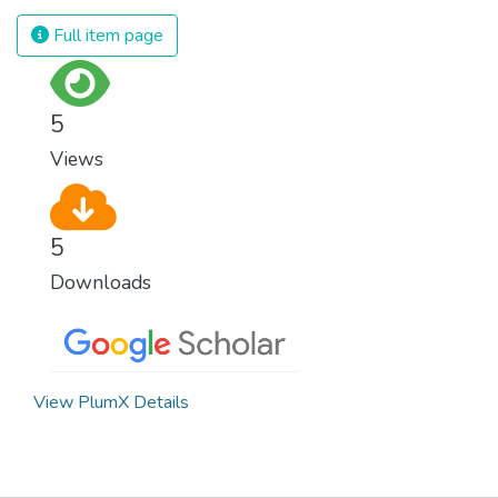
Full item page
5
Views
5
Downloads
View PlumX Details