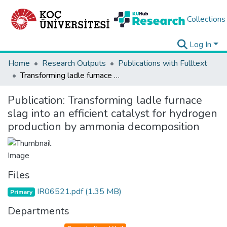
Collections
Log In
Home
Research Outputs
Publications with Fulltext
Transforming ladle furnace slag into an efficient catalyst for hydrogen production by ammonia decomposition
Publication:
Transforming ladle furnace
slag into an efficient catalyst for hydrogen
production by ammonia decomposition
Files
IR06521.pdf
(1.35 MB)
Primary
Departments