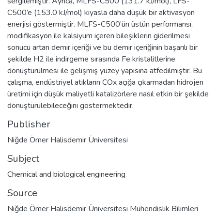
sergilemiştir. Ayrıca, MLFS-C500 (131.7 kJ/mol), LFS-
C500’e (153.0 kJ/mol) kıyasla daha düşük bir aktivasyon
enerjisi göstermiştir. MLFS-C500’ün üstün performansı,
modifikasyon ile kalsiyum içeren bileşiklerin giderilmesi
sonucu artan demir içeriği ve bu demir içeriğinin başarılı bir
şekilde H2 ile indirgeme sırasında Fe kristalitlerine
dönüştürülmesi ile gelişmiş yüzey yapısına atfedilmiştir. Bu
çalışma, endüstriyel atıkların COx açığa çıkarmadan hidrojen
üretimi için düşük maliyetli katalizörlere nasıl etkin bir şekilde
dönüştürülebileceğini göstermektedir.
Publisher
Niğde Ömer Halisdemir Üniversitesi
Subject
Chemical and biological engineering
Source
Niğde Ömer Halisdemir Üniversitesi Mühendislik Bilimleri