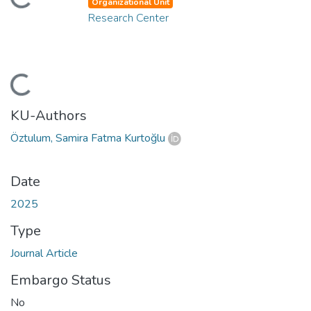
ding...
Organizational Unit
Research Center
ding...
KU-Authors
Öztulum, Samira Fatma Kurtoğlu
Date
2025
Type
Journal Article
Embargo Status
No