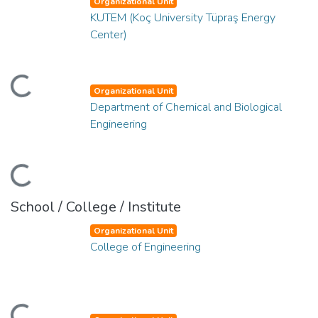
Organizational Unit
KUTEM (Koç University Tüpraş Energy
Center)
ding...
Organizational Unit
Department of Chemical and Biological
Engineering
ding...
School / College / Institute
Organizational Unit
College of Engineering