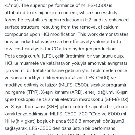
kJ/mol). The superior performance of MLFS-C500 is
attributed to its higher iron content, which successfully
forms Fe crystallites upon reduction in H2, and its enhanced
surface structure, resulting from the removal of calcium
compounds upon HCl modification. This work demonstrates
how an industrial waste can be effectively valorised into
low-cost catalysts for COx-free hydrogen production.
Pota ocağı cürufu (LFS), çelik üretiminin bir yan ürünü olup,
HCl ile muamele ve kalsinasyon yoluyla amonyak ayrışması
için verimli bir katalizör haline getirilmiştir. Tepkimeden önce
ve sonra modifiye edilmemiş katalizör (LFS-C500) ve
modifiye edilmiş katalizör (MLFS-C500), sıcaklık programlı
indirgeme (TPR), X-ışını kırınımı (XRD), enerji dağılımlı X-ışını
spektroskopisi ile taramalı elektron mikroskobu (SEM/EDX)
ve X-ışını floresansı (XRF) gibi tekniklerle ayrıntılı bir şekilde
karakterize edilmiştir. MLFS-C500, 700 °C'de ve 6000 ml
NH₃/(h × gkat) boşluk hızında %96.3 amonyak dönüşümü
sağlayarak, LFS-C500'den daha üstün bir performans