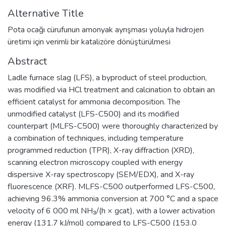
Alternative Title
Pota ocağı cürufunun amonyak ayrışması yoluyla hidrojen
üretimi için verimli bir katalizöre dönüştürülmesi
Abstract
Ladle furnace slag (LFS), a byproduct of steel production,
was modified via HCl treatment and calcination to obtain an
efficient catalyst for ammonia decomposition. The
unmodified catalyst (LFS-C500) and its modified
counterpart (MLFS-C500) were thoroughly characterized by
a combination of techniques, including temperature
programmed reduction (TPR), X-ray diffraction (XRD),
scanning electron microscopy coupled with energy
dispersive X-ray spectroscopy (SEM/EDX), and X-ray
fluorescence (XRF). MLFS-C500 outperformed LFS-C500,
achieving 96.3% ammonia conversion at 700 °C and a space
velocity of 6 000 ml NH₃/(h × gcat), with a lower activation
energy (131.7 kJ/mol) compared to LFS-C500 (153.0