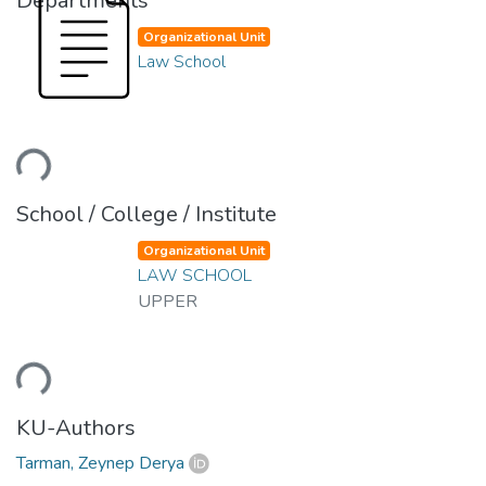
Departments
Organizational Unit
Law School
oading...
School / College / Institute
Organizational Unit
LAW SCHOOL
UPPER
oading...
KU-Authors
Tarman, Zeynep Derya