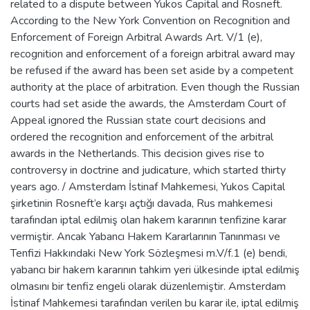
related to a dispute between Yukos Capital and Rosneft.
According to the New York Convention on Recognition and
Enforcement of Foreign Arbitral Awards Art. V/1 (e),
recognition and enforcement of a foreign arbitral award may
be refused if the award has been set aside by a competent
authority at the place of arbitration. Even though the Russian
courts had set aside the awards, the Amsterdam Court of
Appeal ignored the Russian state court decisions and
ordered the recognition and enforcement of the arbitral
awards in the Netherlands. This decision gives rise to
controversy in doctrine and judicature, which started thirty
years ago. / Amsterdam İstinaf Mahkemesi, Yukos Capital
şirketinin Rosneft’e karşı açtığı davada, Rus mahkemesi
tarafından iptal edilmiş olan hakem kararının tenfizine karar
vermiştir. Ancak Yabancı Hakem Kararlarının Tanınması ve
Tenfizi Hakkındaki New York Sözleşmesi m.V/f.1 (e) bendi,
yabancı bir hakem kararının tahkim yeri ülkesinde iptal edilmiş
olmasını bir tenfiz engeli olarak düzenlemiştir. Amsterdam
İstinaf Mahkemesi tarafından verilen bu karar ile, iptal edilmiş