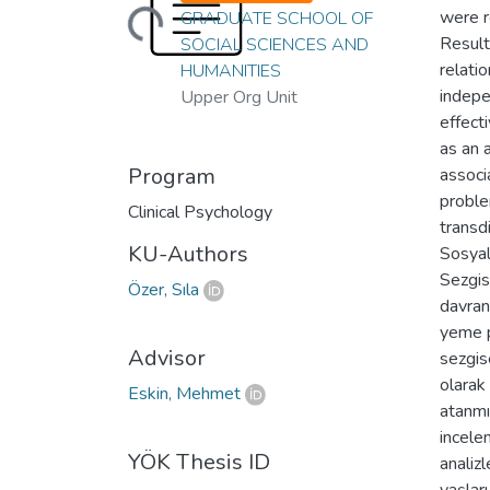
Loading...
were r
GRADUATE SCHOOL OF
Result
SOCIAL SCIENCES AND
relati
HUMANITIES
indepe
Upper Org Unit
effecti
as an 
Program
associ
proble
Clinical Psychology
transd
KU-Authors
Sosyal
Sezgis
Özer, Sıla
davran
yeme p
Advisor
sezgis
olarak
Eskin, Mehmet
atanmı
incele
YÖK Thesis ID
analiz