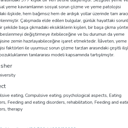
 arasındaki 377 kişilik bir veri setine ulaşılmıştır. Sezgisel yeme v
al yeme kavramlarının sosyal sorun çözme ve yeme patolojisi
daki ilişkide, hem bağımsız hem de ardışık yollar üzerinde tam aracı
lenmiştir. Çalışmada elde edilen bulgular, günlük hayattaki sorunl
bir şekilde başa çıkmadaki eksikliklerin kişileri, bir başa çıkma yönt
 beslenmeyi değiştirmeye itebileceğine ve bu durumun da yeme
jisine zemin hazırlayabileceğine işaret etmektedir. İlâveten, yeme
isi faktörleri ile uyumsuz sorun çözme tarzları arasındaki çeşitli iliş
ozukluklarının tanılararası modeli kapsamında tartışılmıştır.
isher
iversity
ect
sive eating
,
Compulsive eating, psychological aspects
,
Eating
ers
,
Feeding and eating disorders, rehabilitation
,
Feeding and eati
ers, therapy