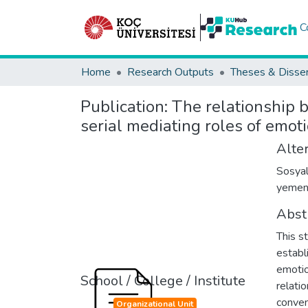
C
Home
Research Outputs
Theses & Disser
Publication:
The relationship 
serial mediating roles of emoti
Alter
Sosyal
yemenin
Abst
This s
establ
emotio
School / College / Institute
relati
conven
Organizational Unit