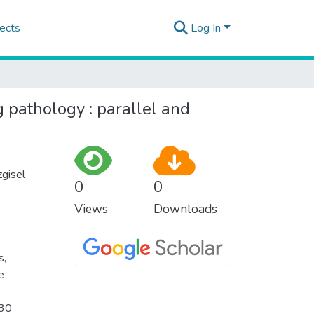
ects
Log In
 pathology : parallel and
zgisel
0
0
Views
Downloads
s,
e
 30