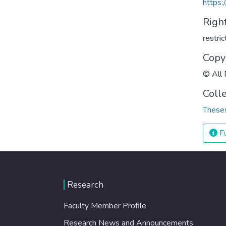
https:
Righ
restri
Copy
© All 
Coll
Theses
Fu
Research
Faculty Member Profile
Research News and Announcements