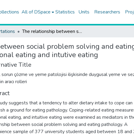
ollections
All of DSpace
Statistics
Units
Researchers
Proj
tations
The relationship between social problem solving and eating pathology : parallel and serial mediating roles of emotional eating and intutive eating
between social problem solving and eating
onal eating and intutive eating
native Title
 sorun çözme ve yeme patolojisi ilişkisinde duygusal yeme ve se
 aracı rolleri
ract
tudy suggests that a tendency to alter dietary intake to cope can
ish a ground for eating pathology. Coping-related eating measure
nal eating, and intuitive eating were examined as mediators in th
onship between social problem solving and eating pathology. A
ience sample of 377 university students aged between 18 and