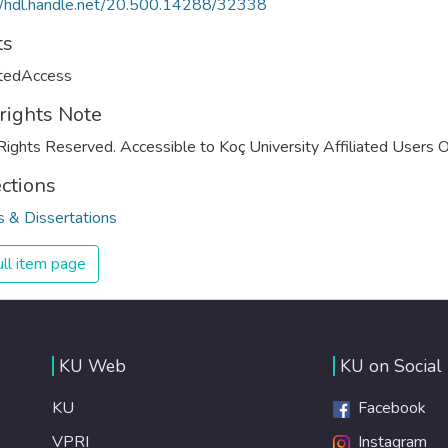
//hdl.handle.net/20.500.14288/32338
ts
ctedAccess
rights Note
Rights Reserved. Accessible to Koç University Affiliated Users O
ections
 & Dissertations
ll item page
KU Web
KU on Social
KU
Facebook
VPRI
Instagram