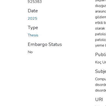
yaşları
925383
duygus
Date
arasın
gözlem
2025
etkili 
Type
olarak
patolo
Thesis
patoloj
Embargo Status
yeme b
No
Publ
Koç Un
Subj
Compul
disord
disord
URI