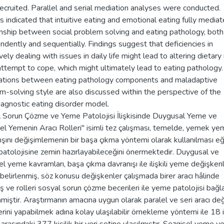
ecruited. Parallel and serial mediation analyses were conducted.
s indicated that intuitive eating and emotional eating fully media
onship between social problem solving and eating pathology, both
ndently and sequentially. Findings suggest that deficiencies in
vely dealing with issues in daily life might lead to altering dietary
attempt to cope, which might ultimately lead to eating pathology
ations between eating pathology components and maladaptive
m-solving style are also discussed within the perspective of the
iagnostic eating disorder model.
 Sorun Çözme ve Yeme Patolojisi İlişkisinde Duygusal Yeme ve
el Yemenin Aracı Rolleri" isimli tez çalışması, temelde, yemek y
ışını değişimlemenin bir başa çıkma yöntemi olarak kullanılması eği
atolojisine zemin hazırlayabileceğini önermektedir. Duygusal ve
el yeme kavramları, başa çıkma davranışı ile ilişkili yeme değişkenl
 belirlenmiş, söz konusu değişkenler çalışmada birer aracı hâlinde
ş ve rolleri sosyal sorun çözme becerileri ile yeme patolojisi bağ
nmiştir. Araştırmanın amacına uygun olarak paralel ve seri aracı de
lerini yapabilmek adına kolay ulaşılabilir örnekleme yöntemi ile 18 