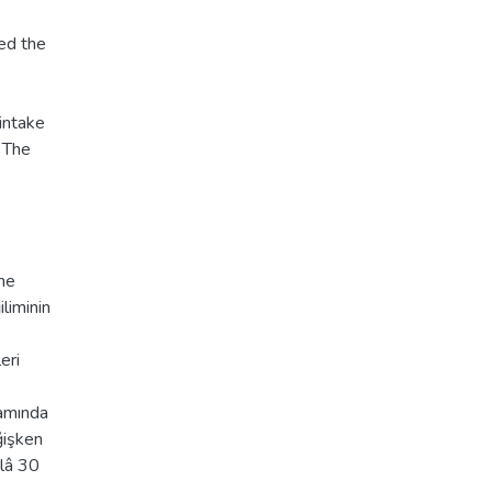
ted the
 intake
. The
eme
liminin
eri
lamında
ğişken
ilâ 30